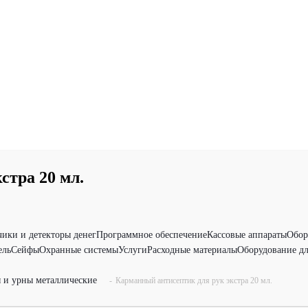
стра 20 мл.
чики и детекторы денег
Программное обеспечение
Кассовые аппараты
Обор
ель
Сейфы
Охранные системы
Услуги
Расходные материалы
Оборудование дл
 и урны металлические
-
Карманный антисептик для рук экстра 20 мл.