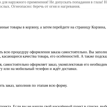
ля наружного применения! Не допускать попадания в глаза! Не 
слых. Огнеопасно: беречь от огня и нагревания.
анные товары в корзину, а затем перейдите на страницу Корзина
ь всю процедуру оформления заказа самостоятельно. Вы заполня
ы, касающиеся качества товара, его особенностей. А также подска
ия, самостоятельно оформляет заказ, укомплектовав его необход
чту или на мобильный телефон и ждёт доставки.
ть заказ, заполнив по этапам всю форму.
 пункта. Если вы не нашли свой населённый пункт в списке, вы