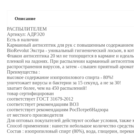
Описание
РАСПЫЛИТЕЛЕМ
Артикул: АДРЭ20
Есть в наличии
Карманный антисептик для рук с повышенным содержанием и
BioRevolut Экстра - уникальный гигиенический лосьон, в к
Флакон антисептика 20 мл не топорщится в кармане и идеальн
пленкой на ладонях. При распылении карманный антисептик 
распространения вирусов, а затем - слышен приятный аромат
Преимущества :
высокое содержание изопропилового спирта - 80%!
уничтожает вирусы и бактерии за 15 секунд, а не за 30!
хватает более, чем на 450 распылений!
товар сертифицирован
соответствует ГОСТ 31679-2012
соответствует рекомендациям ВОЗ
соответствует рекомендациям РосПотребНадзора
от местного производителя
Для оптовых покупателей действуют особые условия, также 
Способ применения : нанести небольшое количество средства
Состав : изопропиловый спирт (80%), вода, глицерин, перек