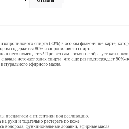
Отзывы
зопропилового спирта (80%) в особом флакончике-карте, котор
отором содержится 80% изопропилового спирта.
о в него помещается! При это сам лосьон не образует катышков 
сначала источает запах спирта, что еще раз подтверждает 80%-
 натурального эфирного масла.
мы предлагаем антисептики под реализацию.
 на руки и тщательно растереть по коже.
ись водорода, функциональные добавки, эфирные масла.