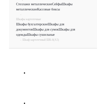
Стеллажи металлические
Сейфы
Шкафы
металлические
Кассовые боксы
-
Шкафы картотечные
Шкафы бухгалтерские
Шкафы для
документов
Шкафы для сумок
Шкафы для
одежды
Шкафы сушильные
-
Шкаф картотечный ШК-6(A5)