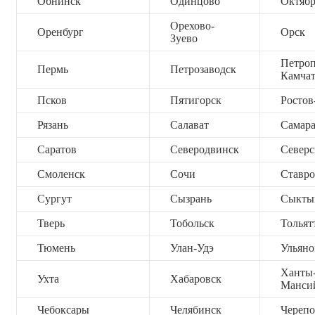
Обнинск
Одинцово
Октяб
Орехово-
Оренбург
Орск
Зуево
Петроп
Пермь
Петрозаводск
Камча
Псков
Пятигорск
Ростов
Рязань
Салават
Самар
Саратов
Северодвинск
Северс
Смоленск
Сочи
Ставро
Сургут
Сызрань
Сыкты
Тверь
Тобольск
Тольят
Тюмень
Улан-Удэ
Ульяно
Ханты
Ухта
Хабаровск
Манси
Чебоксары
Челябинск
Черепо