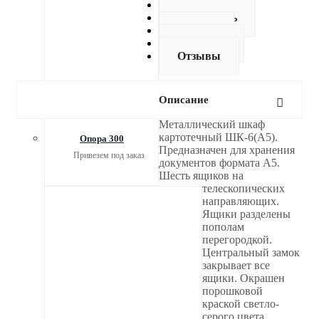
Описание
Как купить
Оплата
Доставка
Отзывы
Описание
Металлический шкаф
картотечный ШК-6(A5).
Опора 300
Предназначен для хранения
Привезем под заказ
документов формата А5.
Шесть ящиков на
телескопических
направляющих.
Ящики разделены
пополам
перегородкой.
Центральный замок
закрывает все
ящики. Окрашен
порошковой
краской светло-
серого цвета.