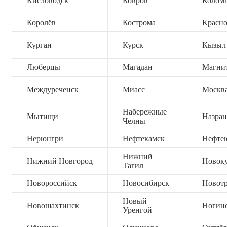
Кисловодск
Ковров
Колом
Королёв
Кострома
Красно
Курган
Курск
Кызыл
Люберцы
Магадан
Магни
Междуреченск
Миасс
Москв
Набережные
Мытищи
Назран
Челны
Нерюнгри
Нефтекамск
Нефте
Нижний
Нижний Новгород
Новок
Тагил
Новороссийск
Новосибирск
Новот
Новый
Новошахтинск
Ногин
Уренгой