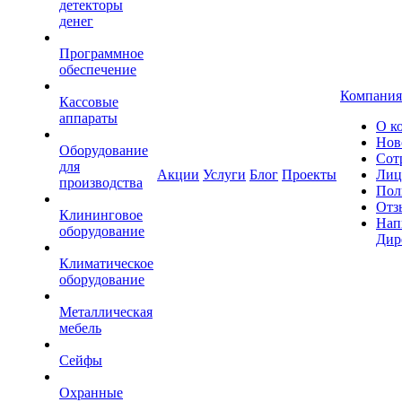
детекторы
денег
Программное
обеспечение
Компания
Кассовые
аппараты
О к
Нов
Оборудование
Сот
для
Акции
Услуги
Блог
Проекты
Лиц
производства
Пол
Отз
Клининговое
Нап
оборудование
Дир
Климатическое
оборудование
Металлическая
мебель
Сейфы
Охранные