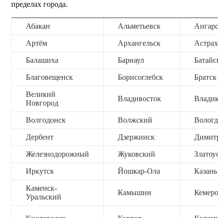
пределах города.
Абакан
Альметьевск
Ангар
Артём
Архангельск
Астрах
Балашиха
Барнаул
Батайс
Благовещенск
Борисоглебск
Братск
Великий
Владивосток
Владик
Новгород
Волгодонск
Волжский
Вологд
Дербент
Дзержинск
Димит
Железнодорожный
Жуковский
Златоу
Иркутск
Йошкар-Ола
Казань
Каменск-
Камышин
Кемер
Уральский