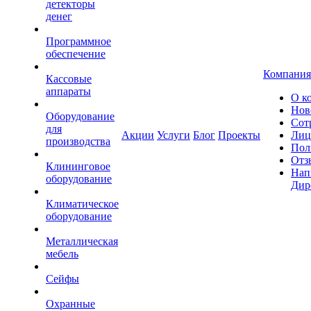
детекторы
денег
Программное
обеспечение
Компания
Кассовые
аппараты
О к
Нов
Оборудование
Сот
для
Акции
Услуги
Блог
Проекты
Лиц
производства
Пол
Отз
Клининговое
Нап
оборудование
Дир
Климатическое
оборудование
Металлическая
мебель
Сейфы
Охранные