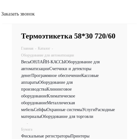
Заказать звонок
Термоэтикетка 58*30 720/60
Главная
-
Каталог
-
Оборудование для автоматизации
Весы
ОНЛАЙН-КАССЫ
Оборудование для
автоматизации
Счетчики и детекторы
денег
Программное обеспечение
Кассовые
аппараты
Оборудование для
производства
Клининговое
оборудование
Климатическое
оборудование
Металлическая
мебель
Сейфы
Охранные системы
Услуги
Расходные
материалы
Оборудование для торговли
-
Бумага
Фискальные регистраторы
Принтеры