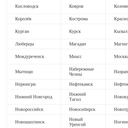
Кисловодск
Ковров
Колом
Королёв
Кострома
Красно
Курган
Курск
Кызыл
Люберцы
Магадан
Магни
Междуреченск
Миасс
Москв
Набережные
Мытищи
Назран
Челны
Нерюнгри
Нефтекамск
Нефте
Нижний
Нижний Новгород
Новок
Тагил
Новороссийск
Новосибирск
Новот
Новый
Новошахтинск
Ногин
Уренгой