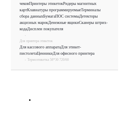
чеков
Принтеры этикеток
Ридеры магнитных
карт
Клавиатуры программируемые
Терминалы
сбора данных
Бумага
ПОС системы
Детекторы
акцизных марок
Денежные ящики
Сканеры штрих-
кода
Дисплеи покупателя
-
Для принтера этикеток
Для кассового аппарата
Для этикет-
пистолета
Ценники
Для офисного принтера
-
Термоэтикетка 58*30 720/60