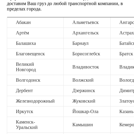
доставим Ваш груз до любой транспортной компании, в
пределах города.
Абакан
Альметьевск
Ангар
Артём
Архангельск
Астрах
Балашиха
Барнаул
Батайс
Благовещенск
Борисоглебск
Братск
Великий
Владивосток
Владик
Новгород
Волгодонск
Волжский
Вологд
Дербент
Дзержинск
Димит
Железнодорожный
Жуковский
Златоу
Иркутск
Йошкар-Ола
Казань
Каменск-
Камышин
Кемер
Уральский