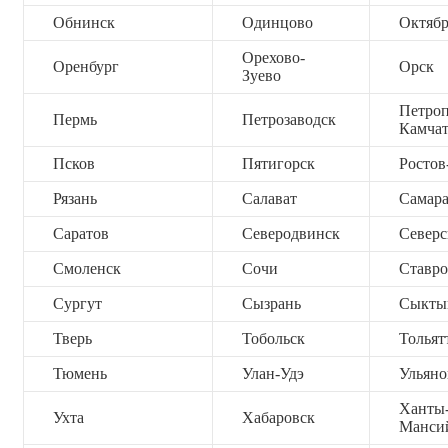
Обнинск
Одинцово
Октяб
Орехово-
Оренбург
Орск
Зуево
Петроп
Пермь
Петрозаводск
Камча
Псков
Пятигорск
Ростов
Рязань
Салават
Самар
Саратов
Северодвинск
Северс
Смоленск
Сочи
Ставро
Сургут
Сызрань
Сыкты
Тверь
Тобольск
Тольят
Тюмень
Улан-Удэ
Ульяно
Ханты
Ухта
Хабаровск
Манси