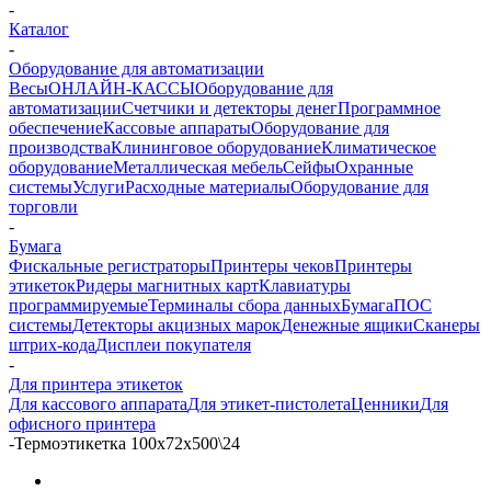
-
Каталог
-
Оборудование для автоматизации
Весы
ОНЛАЙН-КАССЫ
Оборудование для
автоматизации
Счетчики и детекторы денег
Программное
обеспечение
Кассовые аппараты
Оборудование для
производства
Клининговое оборудование
Климатическое
оборудование
Металлическая мебель
Сейфы
Охранные
системы
Услуги
Расходные материалы
Оборудование для
торговли
-
Бумага
Фискальные регистраторы
Принтеры чеков
Принтеры
этикеток
Ридеры магнитных карт
Клавиатуры
программируемые
Терминалы сбора данных
Бумага
ПОС
системы
Детекторы акцизных марок
Денежные ящики
Сканеры
штрих-кода
Дисплеи покупателя
-
Для принтера этикеток
Для кассового аппарата
Для этикет-пистолета
Ценники
Для
офисного принтера
-
Термоэтикетка 100х72х500\24