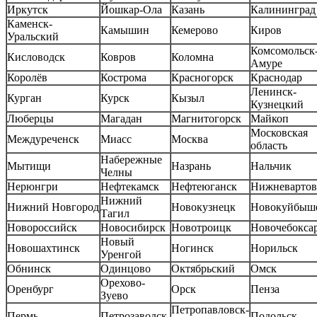
Иркутск
Йошкар-Ола
Казань
Калининград
Каменск-
Камышин
Кемерово
Киров
Уральский
Комсомольск-
Кисловодск
Ковров
Коломна
Амуре
Королёв
Кострома
Красногорск
Краснодар
Ленинск-
Курган
Курск
Кызыл
Кузнецкий
Люберцы
Магадан
Магнитогорск
Майкоп
Московская
Междуреченск
Миасс
Москва
область
Набережные
Мытищи
Назрань
Нальчик
Челны
Нерюнгри
Нефтекамск
Нефтеюганск
Нижневартов
Нижний
Нижний Новгород
Новокузнецк
Новокуйбыш
Тагил
Новороссийск
Новосибирск
Новотроицк
Новочебокса
Новый
Новошахтинск
Ногинск
Норильск
Уренгой
Обнинск
Одинцово
Октябрьский
Омск
Орехово-
Оренбург
Орск
Пенза
Зуево
Петропавловск-
Пермь
Петрозаводск
Подольск