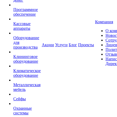
денег
Программное
обеспечение
Компания
Кассовые
аппараты
О ком
Новос
Оборудование
Сотру
для
Акции
Услуги
Блог
Проекты
Лицен
производства
Полит
Отзы
Клининговое
Напис
оборудование
Дирек
Климатическое
оборудование
Металлическая
мебель
Сейфы
Охранные
системы