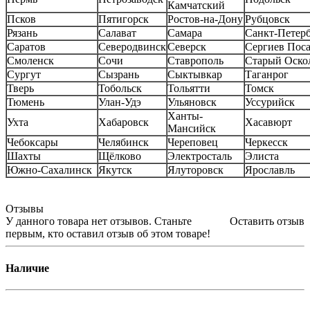
Камчатский
Псков
Пятигорск
Ростов-на-Дону
Рубцовск
Рязань
Салават
Самара
Санкт-Петер
Саратов
Северодвинск
Северск
Сергиев Пос
Смоленск
Сочи
Ставрополь
Старый Оско
Сургут
Сызрань
Сыктывкар
Таганрог
Тверь
Тобольск
Тольятти
Томск
Тюмень
Улан-Удэ
Ульяновск
Уссурийск
Ханты-
Ухта
Хабаровск
Хасавюрт
Мансийск
Чебоксары
Челябинск
Череповец
Черкесск
Шахты
Щёлково
Электросталь
Элиста
Южно-Сахалинск
Якутск
Ялуторовск
Ярославль
Отзывы
У данного товара нет отзывов. Станьте
Оставить отзыв
первым, кто оставил отзыв об этом товаре!
Наличие