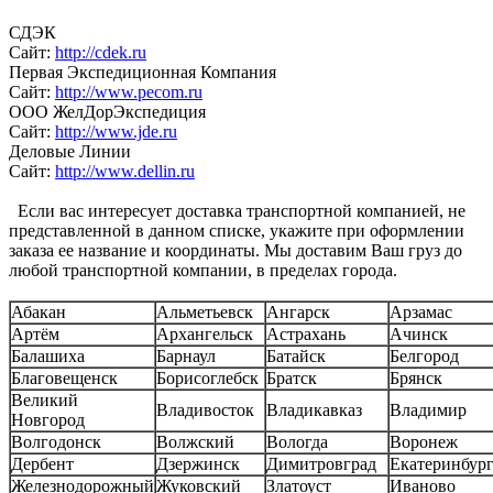
СДЭК
Сайт:
http://cdek.ru
Первая Экспедиционная Компания
Сайт:
http://www.pecom.ru
ООО ЖелДорЭкспедиция
Сайт:
http://www.jde.ru
Деловые Линии
Сайт:
http://www.dellin.ru
Если вас интересует доставка транспортной компанией, не
представленной в данном списке, укажите при оформлении
заказа ее название и координаты. Мы доставим Ваш груз до
любой транспортной компании, в пределах города.
Абакан
Альметьевск
Ангарск
Арзамас
Артём
Архангельск
Астрахань
Ачинск
Балашиха
Барнаул
Батайск
Белгород
Благовещенск
Борисоглебск
Братск
Брянск
Великий
Владивосток
Владикавказ
Владимир
Новгород
Волгодонск
Волжский
Вологда
Воронеж
Дербент
Дзержинск
Димитровград
Екатеринбур
Железнодорожный
Жуковский
Златоуст
Иваново