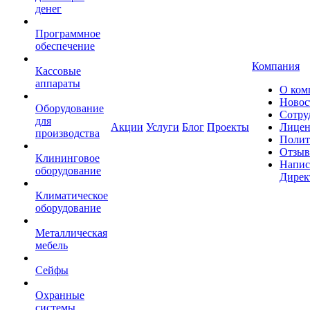
денег
Программное
обеспечение
Компания
Кассовые
аппараты
О ком
Новос
Оборудование
Сотру
для
Акции
Услуги
Блог
Проекты
Лицен
производства
Полит
Отзы
Клининговое
Напис
оборудование
Дирек
Климатическое
оборудование
Металлическая
мебель
Сейфы
Охранные
системы