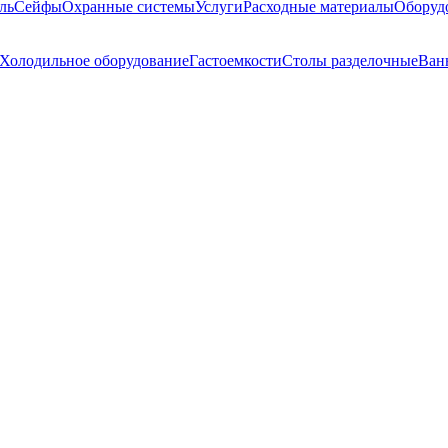
ль
Сейфы
Охранные системы
Услуги
Расходные материалы
Оборуд
Холодильное оборудование
Гастоемкости
Столы разделочные
Ван