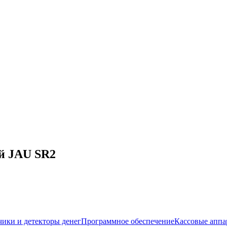
й JAU SR2
чики и детекторы денег
Программное обеспечение
Кассовые аппа