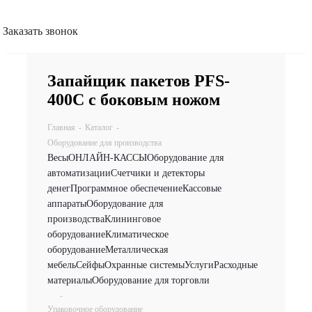
Заказать звонок
Запайщик пакетов PFS-
400С с боковым ножом
Главная
-
Каталог
-
Оборудование для производства
Весы
ОНЛАЙН-КАССЫ
Оборудование для
автоматизации
Счетчики и детекторы
денег
Программное обеспечение
Кассовые
аппараты
Оборудование для
производства
Клининговое
оборудование
Климатическое
оборудование
Металлическая
мебель
Сейфы
Охранные системы
Услуги
Расходные
материалы
Оборудование для торговли
-
Упаковочное оборудование