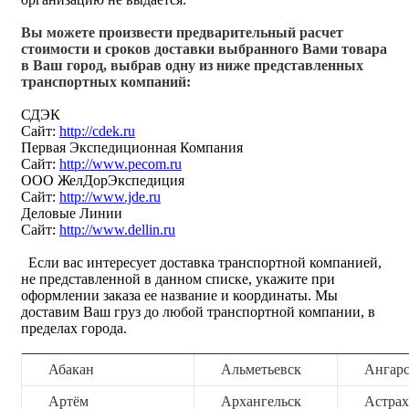
Вы можете произвести предварительный расчет
стоимости и сроков доставки выбранного Вами товара
в Ваш город, выбрав одну из ниже представленных
транспортных компаний:
СДЭК
Сайт:
http://cdek.ru
Первая Экспедиционная Компания
Сайт:
http://www.pecom.ru
ООО ЖелДорЭкспедиция
Сайт:
http://www.jde.ru
Деловые Линии
Сайт:
http://www.dellin.ru
Если вас интересует доставка транспортной компанией,
не представленной в данном списке, укажите при
оформлении заказа ее название и координаты. Мы
доставим Ваш груз до любой транспортной компании, в
пределах города.
Абакан
Альметьевск
Ангар
Артём
Архангельск
Астрах