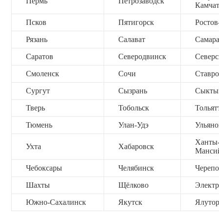
Пермь
Петрозаводск
Камча
Псков
Пятигорск
Ростов
Рязань
Салават
Самар
Саратов
Северодвинск
Северс
Смоленск
Сочи
Ставро
Сургут
Сызрань
Сыкты
Тверь
Тобольск
Тольят
Тюмень
Улан-Удэ
Ульяно
Ханты
Ухта
Хабаровск
Манси
Чебоксары
Челябинск
Черепо
Шахты
Щёлково
Электр
Южно-Сахалинск
Якутск
Ялутор