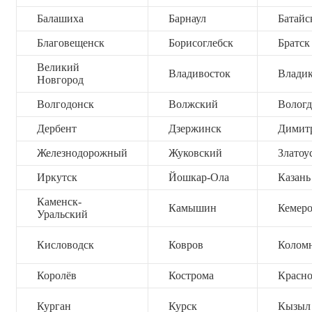
Балашиха
Барнаул
Батайс
Благовещенск
Борисоглебск
Братск
Великий
Владивосток
Владик
Новгород
Волгодонск
Волжский
Вологд
Дербент
Дзержинск
Димит
Железнодорожный
Жуковский
Златоу
Иркутск
Йошкар-Ола
Казань
Каменск-
Камышин
Кемер
Уральский
Кисловодск
Ковров
Колом
Королёв
Кострома
Красно
Курган
Курск
Кызыл