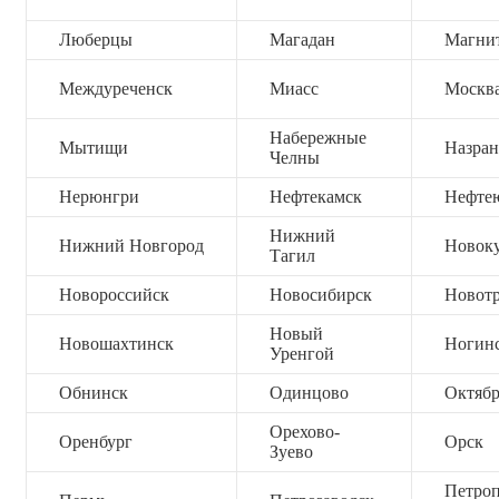
Люберцы
Магадан
Магни
Междуреченск
Миасс
Москв
Набережные
Мытищи
Назран
Челны
Нерюнгри
Нефтекамск
Нефте
Нижний
Нижний Новгород
Новок
Тагил
Новороссийск
Новосибирск
Новот
Новый
Новошахтинск
Ногин
Уренгой
Обнинск
Одинцово
Октяб
Орехово-
Оренбург
Орск
Зуево
Петроп