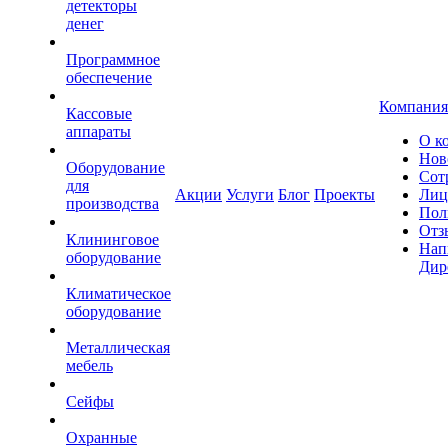
детекторы
денег
Программное
обеспечение
Компания
Кассовые
аппараты
О к
Нов
Оборудование
Сот
для
Акции
Услуги
Блог
Проекты
Лиц
производства
Пол
Отз
Клининговое
Нап
оборудование
Дир
Климатическое
оборудование
Металлическая
мебель
Сейфы
Охранные