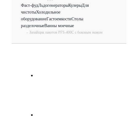
Фаст-фуд
Льдогенераторы
Кулеры
Для
чистоты
Холодильное
оборудование
Гастоемкости
Столы
разделочные
Ванны моечные
-
Запайщик пакетов PFS-400С с боковым ножом