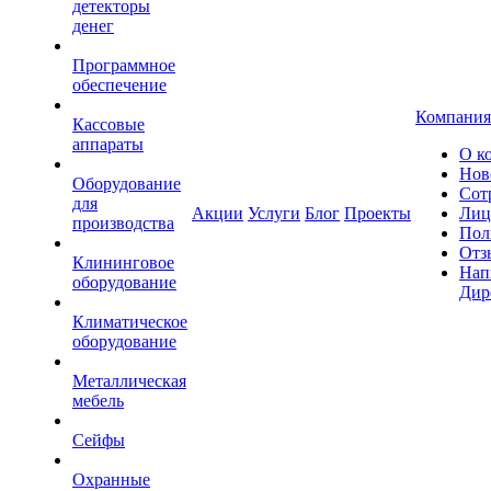
детекторы
денег
Программное
обеспечение
Компания
Кассовые
аппараты
О к
Нов
Оборудование
Сот
для
Акции
Услуги
Блог
Проекты
Лиц
производства
Пол
Отз
Клининговое
Нап
оборудование
Дир
Климатическое
оборудование
Металлическая
мебель
Сейфы
Охранные