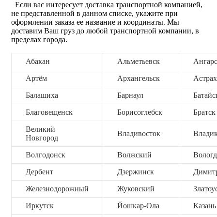
Если вас интересует доставка транспортной компанией,
не представленной в данном списке, укажите при
оформлении заказа ее название и координаты. Мы
доставим Ваш груз до любой транспортной компании, в
пределах города.
Абакан
Альметьевск
Ангар
Артём
Архангельск
Астрах
Балашиха
Барнаул
Батайс
Благовещенск
Борисоглебск
Братск
Великий
Владивосток
Владик
Новгород
Волгодонск
Волжский
Вологд
Дербент
Дзержинск
Димит
Железнодорожный
Жуковский
Златоу
Иркутск
Йошкар-Ола
Казань