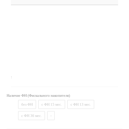
:
Наличие ФН (Фискального накопителя)
без ФН
с ФН 15 мес.
с ФН 13 мес.
с ФН 36 мес.
-