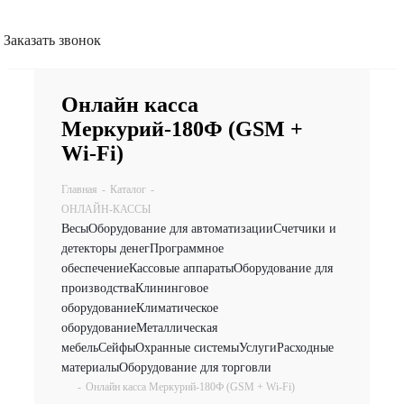
Заказать звонок
Онлайн касса
Меркурий-180Ф (GSM +
Wi-Fi)
Главная
-
Каталог
-
ОНЛАЙН-КАССЫ
Весы
Оборудование для автоматизации
Счетчики и
детекторы денег
Программное
обеспечение
Кассовые аппараты
Оборудование для
производства
Клининговое
оборудование
Климатическое
оборудование
Металлическая
мебель
Сейфы
Охранные системы
Услуги
Расходные
материалы
Оборудование для торговли
-
Онлайн касса Меркурий-180Ф (GSM + Wi-Fi)