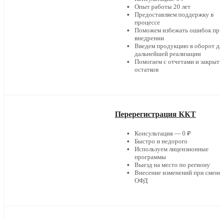
Опыт работы 20 лет
Предоставляем поддержку в
процессе
Поможем избежать ошибок пр
внедрении
Введем продукцию в оборот д
дальнейшей реализации
Помогаем с отчетами и закры
остатков
Перерегистрация ККТ
Консультация — 0 ₽
Быстро и недорого
Используем лицензионные
программы
Выезд на место по региону
Внесение изменений при смен
ОФД