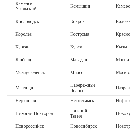
Каменск-
Камышин
Кемер
Уральский
Кисловодск
Ковров
Колом
Королёв
Кострома
Красно
Курган
Курск
Кызыл
Люберцы
Магадан
Магни
Междуреченск
Миасс
Москв
Набережные
Мытищи
Назран
Челны
Нерюнгри
Нефтекамск
Нефте
Нижний
Нижний Новгород
Новок
Тагил
Новороссийск
Новосибирск
Новот