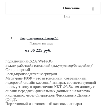
Описание
Тип
Смарт-терминал Эвотор 7.3
Привезем под заказ
от
36 225 руб.
подключенияRS232/Wi-Fi/3G
Режим работыАвтономный (аккумулятор/батарейки)/
Стационарный
Бренд/производительМеркурий
Меркурий-180Ф – это автономный, современный,
недорогой онлайн кассовый аппарат, соответствующий
новому закону о применении ККТ ФЗ-54 связанному с
онлайн передачей фискальных данных в налоговую
инспекцию, через Операторов Фискальных Данных
(ОФД).
Портативный и автономный кассовый аппарат