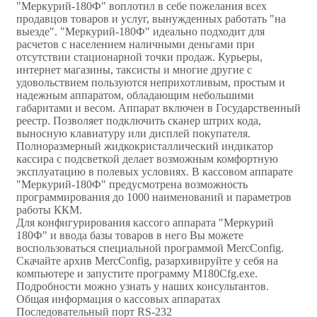
"Меркурий-180Ф" воплотил в себе пожелания всех
продавцов товаров и услуг, вынужденных работать "на
выезде". "Меркурий-180Ф" идеально подходит для
расчетов с населением наличными деньгами при
отсутствии стационарной точки продаж. Курьеры,
интернет магазины, таксисты и многие другие с
удовольствием пользуются неприхотливым, простым и
надежным аппаратом, обладающим небольшими
габаритами и весом. Аппарат включен в Государственный
реестр. Позволяет подключить сканер штрих кода,
выносную клавиатуру или дисплей покупателя.
Полноразмерный жидкокристаллический индикатор
кассира с подсветкой делает возможным комфортную
эксплуатацию в полевых условиях. В кассовом аппарате
"Меркурий-180Ф" предусмотрена возможность
программирования до 1000 наименований и параметров
работы ККМ.
Для конфигурирования кассого аппарата "Меркурий
180Ф" и ввода базы товаров в него Вы можете
воспользоваться специальной программой MercConfig.
Скачайте архив MercConfig, разархивируйте у себя на
компьютере и запустите программу M180Cfg.exe.
Подробности можно узнать у наших консультантов.
Общая информация о кассовых аппаратах
Последовательный порт RS-232