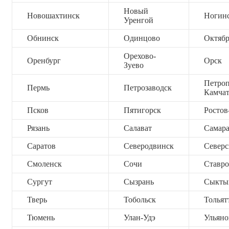
Новый
Новошахтинск
Ногин
Уренгой
Обнинск
Одинцово
Октяб
Орехово-
Оренбург
Орск
Зуево
Петроп
Пермь
Петрозаводск
Камча
Псков
Пятигорск
Ростов
Рязань
Салават
Самар
Саратов
Северодвинск
Северс
Смоленск
Сочи
Ставро
Сургут
Сызрань
Сыкты
Тверь
Тобольск
Тольят
Тюмень
Улан-Удэ
Ульяно