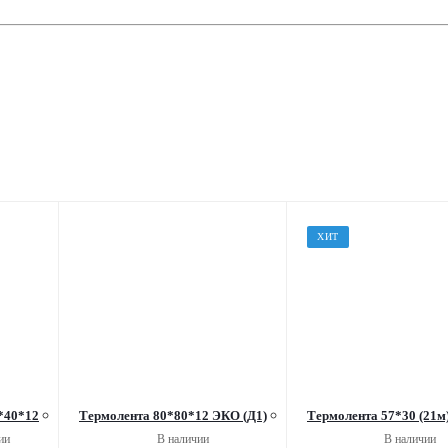
ХИТ
*40*12
Термолента 80*80*12 ЭКО (Д1)
Термолента 57*30 (21м)
ии
В наличии
В наличии