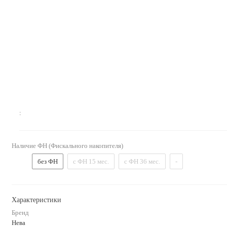
:
Наличие ФН (Фискального накопителя)
без ФН
с ФН 15 мес.
с ФН 36 мес.
-
Характеристики
Бренд
Нева