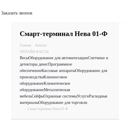
Заказать звонок
Смарт-терминал Нева 01-Ф
Главная
-
Каталог
-
ОНЛАЙН-КАССЫ
Весы
Оборудование для автоматизации
Счетчики и
детекторы денег
Программное
обеспечение
Кассовые аппараты
Оборудование для
производства
Клининговое
оборудование
Климатическое
оборудование
Металлическая
мебель
Сейфы
Охранные системы
Услуги
Расходные
материалы
Оборудование для торговли
-
Смарт-терминал Нева 01-Ф