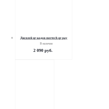
Дисплей qr-кодов mertech qr-pay
В наличии
2 090
руб.