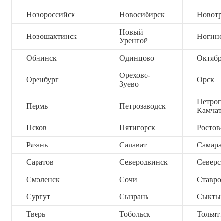
Новороссийск
Новосибирск
Новот
Новый
Новошахтинск
Ногин
Уренгой
Обнинск
Одинцово
Октяб
Орехово-
Оренбург
Орск
Зуево
Петроп
Пермь
Петрозаводск
Камча
Псков
Пятигорск
Ростов
Рязань
Салават
Самар
Саратов
Северодвинск
Северс
Смоленск
Сочи
Ставро
Сургут
Сызрань
Сыкты
Тверь
Тобольск
Тольят