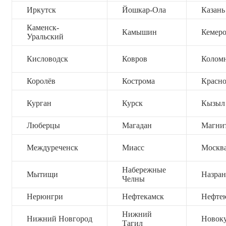
Иркутск
Йошкар-Ола
Казань
Каменск-
Камышин
Кемер
Уральский
Кисловодск
Ковров
Колом
Королёв
Кострома
Красно
Курган
Курск
Кызыл
Люберцы
Магадан
Магни
Междуреченск
Миасс
Москв
Набережные
Мытищи
Назран
Челны
Нерюнгри
Нефтекамск
Нефте
Нижний
Нижний Новгород
Новок
Тагил