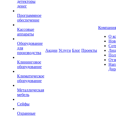
детекторы
денег
Программное
обеспечение
Компания
Кассовые
аппараты
О к
Нов
Оборудование
Сот
для
Акции
Услуги
Блог
Проекты
Лиц
производства
Пол
Отз
Клининговое
Нап
оборудование
Дир
Климатическое
оборудование
Металлическая
мебель
Сейфы
Охранные