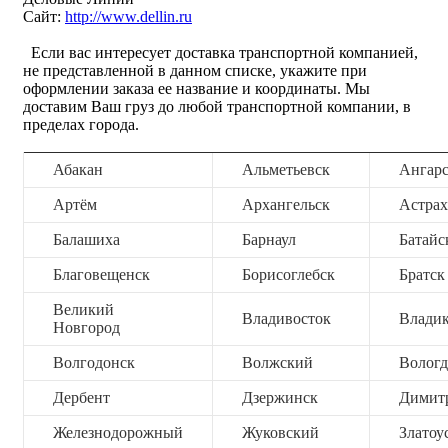
Сайт:
http://www.dellin.ru
Если вас интересует доставка транспортной компанией,
не представленной в данном списке, укажите при
оформлении заказа ее название и координаты. Мы
доставим Ваш груз до любой транспортной компании, в
пределах города.
Абакан
Альметьевск
Ангар
Артём
Архангельск
Астрах
Балашиха
Барнаул
Батайс
Благовещенск
Борисоглебск
Братск
Великий
Владивосток
Владик
Новгород
Волгодонск
Волжский
Вологд
Дербент
Дзержинск
Димит
Железнодорожный
Жуковский
Златоу