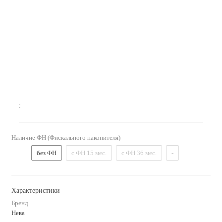
:
Наличие ФН (Фискального накопителя)
без ФН
с ФН 15 мес.
с ФН 36 мес.
-
Характеристики
Бренд
Нева