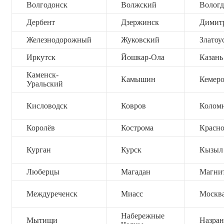
Волгодонск
Волжский
Вологд
Дербент
Дзержинск
Димит
Железнодорожный
Жуковский
Златоу
Иркутск
Йошкар-Ола
Казань
Каменск-
Камышин
Кемер
Уральский
Кисловодск
Ковров
Колом
Королёв
Кострома
Красно
Курган
Курск
Кызыл
Люберцы
Магадан
Магни
Междуреченск
Миасс
Москв
Набережные
Мытищи
Назран