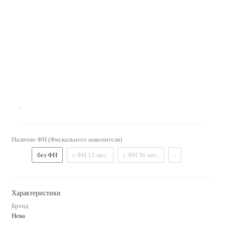
:
Наличие ФН (Фискального накопителя)
без ФН
с ФН 15 мес.
с ФН 36 мес.
-
Характеристики
Бренд
Нева