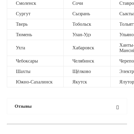
Смоленск
Сочи
Ставро
Сургут
Сызрань
Сыкты
Тверь
Тобольск
Тольят
Тюмень
Улан-Удэ
Ульяно
Ханты
Ухта
Хабаровск
Манси
Чебоксары
Челябинск
Черепо
Шахты
Щёлково
Электр
Южно-Сахалинск
Якутск
Ялутор
Отзывы