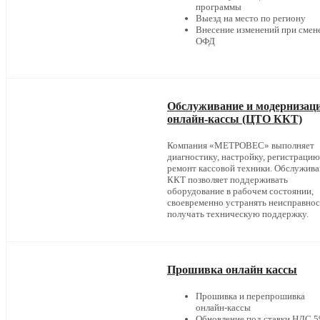
программы
Выезд на место по региону
Внесение изменений при смен
ОФД
Обслуживание и модернизац
онлайн-кассы (ЦТО ККТ)
Компания «МЕТРОВЕС» выполняет
диагностику, настройку, регистрацию
ремонт кассовой техники. Обслужив
ККТ позволяет поддерживать
оборудование в рабочем состоянии,
своевременно устранять неисправнос
получать техническую поддержку.
Прошивка онлайн кассы
Прошивка и перепрошивка
онлайн-кассы
Обновление под ставки НДС 5