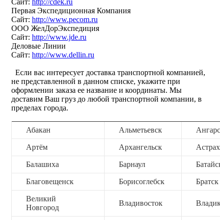
Сайт:
http://cdek.ru
Первая Экспедиционная Компания
Сайт:
http://www.pecom.ru
ООО ЖелДорЭкспедиция
Сайт:
http://www.jde.ru
Деловые Линии
Сайт:
http://www.dellin.ru
Если вас интересует доставка транспортной компанией,
не представленной в данном списке, укажите при
оформлении заказа ее название и координаты. Мы
доставим Ваш груз до любой транспортной компании, в
пределах города.
Абакан
Альметьевск
Ангар
Артём
Архангельск
Астрах
Балашиха
Барнаул
Батайс
Благовещенск
Борисоглебск
Братск
Великий
Владивосток
Владик
Новгород