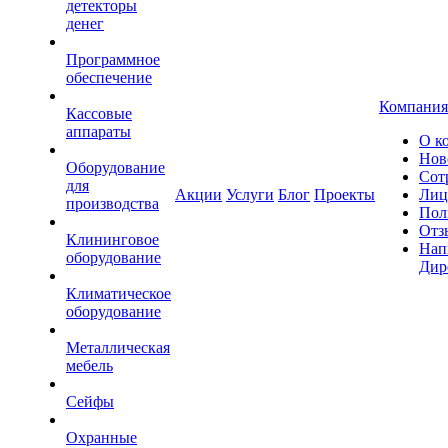
детекторы
денег
Программное
обеспечение
Компания
Кассовые
аппараты
О к
Нов
Оборудование
Сот
для
Акции
Услуги
Блог
Проекты
Лиц
производства
Пол
Отз
Клининговое
Нап
оборудование
Дир
Климатическое
оборудование
Металлическая
мебель
Сейфы
Охранные