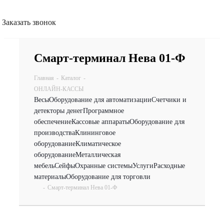
Заказать звонок
Смарт-терминал Нева 01-Ф
Главная
-
Каталог
-
ОНЛАЙН-КАССЫ
Весы
Оборудование для автоматизации
Счетчики и
детекторы денег
Программное
обеспечение
Кассовые аппараты
Оборудование для
производства
Клининговое
оборудование
Климатическое
оборудование
Металлическая
мебель
Сейфы
Охранные системы
Услуги
Расходные
материалы
Оборудование для торговли
-
Смарт-терминал Нева 01-Ф