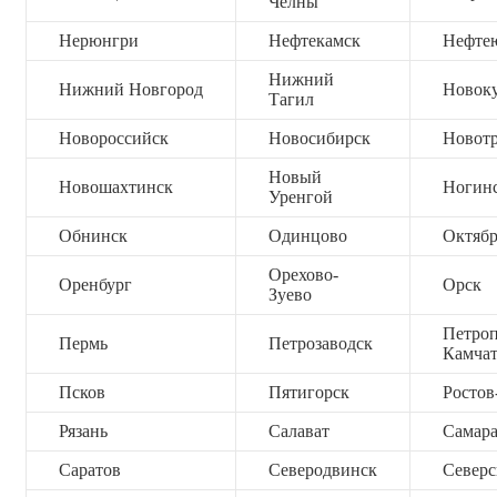
Челны
Нерюнгри
Нефтекамск
Нефте
Нижний
Нижний Новгород
Новок
Тагил
Новороссийск
Новосибирск
Новот
Новый
Новошахтинск
Ногин
Уренгой
Обнинск
Одинцово
Октяб
Орехово-
Оренбург
Орск
Зуево
Петроп
Пермь
Петрозаводск
Камча
Псков
Пятигорск
Ростов
Рязань
Салават
Самар
Саратов
Северодвинск
Северс