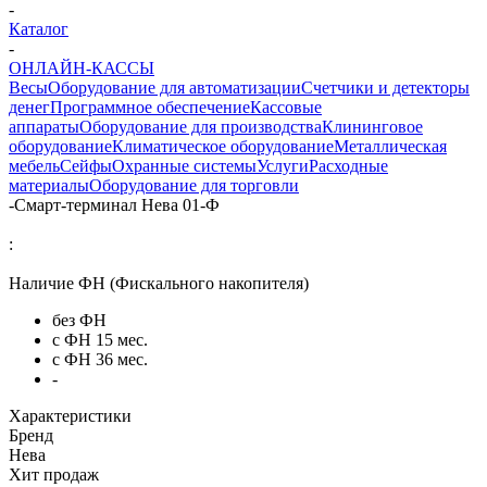
-
Каталог
-
ОНЛАЙН-КАССЫ
Весы
Оборудование для автоматизации
Счетчики и детекторы
денег
Программное обеспечение
Кассовые
аппараты
Оборудование для производства
Клининговое
оборудование
Климатическое оборудование
Металлическая
мебель
Сейфы
Охранные системы
Услуги
Расходные
материалы
Оборудование для торговли
-
Смарт-терминал Нева 01-Ф
:
Наличие ФН (Фискального накопителя)
без ФН
с ФН 15 мес.
с ФН 36 мес.
-
Характеристики
Бренд
Нева
Хит продаж