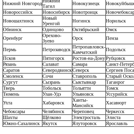
Нижний
Нижний Новгород
Новокузнецк
Новокуйбыш
Тагил
Новороссийск
Новосибирск
Новотроицк
Новочебокса
Новый
Новошахтинск
Ногинск
Норильск
Уренгой
Обнинск
Одинцово
Октябрьский
Омск
Орехово-
Оренбург
Орск
Пенза
Зуево
Петропавловск-
Пермь
Петрозаводск
Подольск
Камчатский
Псков
Пятигорск
Ростов-на-Дону
Рубцовск
Рязань
Салават
Самара
Санкт-Петер
Саратов
Северодвинск
Северск
Сергиев Пос
Смоленск
Сочи
Ставрополь
Старый Оско
Сургут
Сызрань
Сыктывкар
Таганрог
Тверь
Тобольск
Тольятти
Томск
Тюмень
Улан-Удэ
Ульяновск
Уссурийск
Ханты-
Ухта
Хабаровск
Хасавюрт
Мансийск
Чебоксары
Челябинск
Череповец
Черкесск
Шахты
Щёлково
Электросталь
Элиста
Южно-Сахалинск
Якутск
Ялуторовск
Ярославль