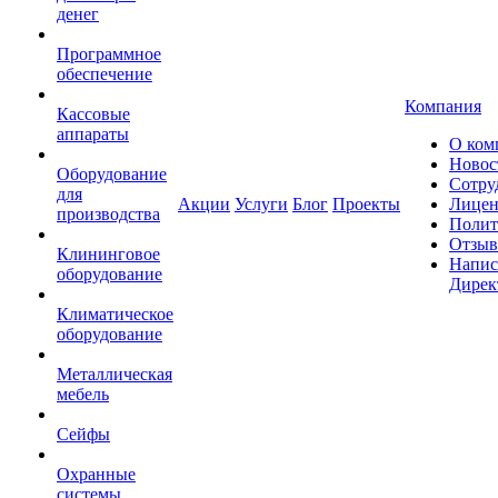
денег
Программное
обеспечение
Компания
Кассовые
аппараты
О ком
Новос
Оборудование
Сотру
для
Акции
Услуги
Блог
Проекты
Лицен
производства
Полит
Отзы
Клининговое
Напис
оборудование
Дирек
Климатическое
оборудование
Металлическая
мебель
Сейфы
Охранные
системы