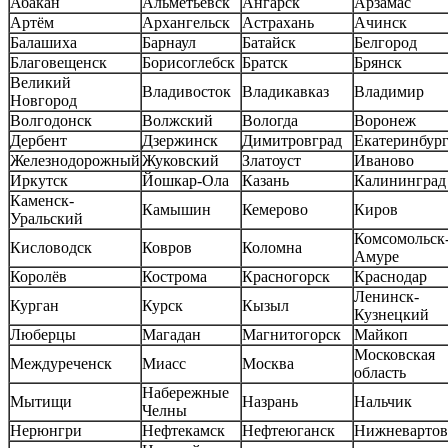
Абакан
Альметьевск
Ангарск
Арзамас
Артём
Архангельск
Астрахань
Ачинск
Балашиха
Барнаул
Батайск
Белгород
Благовещенск
Борисоглебск
Братск
Брянск
Великий
Владивосток
Владикавказ
Владимир
Новгород
Волгодонск
Волжский
Вологда
Воронеж
Дербент
Дзержинск
Димитровград
Екатеринбур
Железнодорожный
Жуковский
Златоуст
Иваново
Иркутск
Йошкар-Ола
Казань
Калининград
Каменск-
Камышин
Кемерово
Киров
Уральский
Комсомольск-
Кисловодск
Ковров
Коломна
Амуре
Королёв
Кострома
Красногорск
Краснодар
Ленинск-
Курган
Курск
Кызыл
Кузнецкий
Люберцы
Магадан
Магнитогорск
Майкоп
Московская
Междуреченск
Миасс
Москва
область
Набережные
Мытищи
Назрань
Нальчик
Челны
Нерюнгри
Нефтекамск
Нефтеюганск
Нижневартов