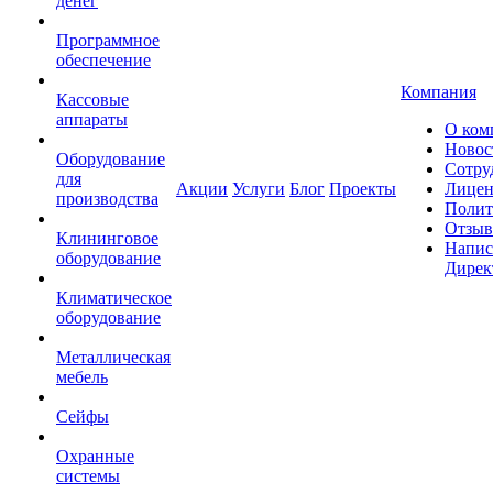
денег
Программное
обеспечение
Компания
Кассовые
аппараты
О ком
Новос
Оборудование
Сотру
для
Акции
Услуги
Блог
Проекты
Лицен
производства
Полит
Отзы
Клининговое
Напис
оборудование
Дирек
Климатическое
оборудование
Металлическая
мебель
Сейфы
Охранные
системы