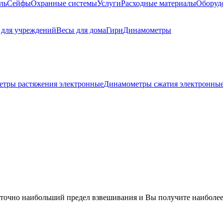
ль
Сейфы
Охранные системы
Услуги
Расходные материалы
Оборуд
 для учреждений
Весы для дома
Гири
Динамометры
тры растяжения электронные
Динамометры сжатия электронны
 точно наибольший предел взвешивания и Вы получите наиболее