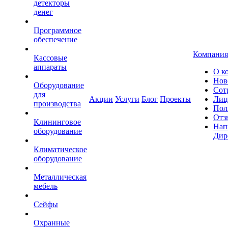
детекторы
денег
Программное
обеспечение
Компания
Кассовые
аппараты
О к
Нов
Оборудование
Сот
для
Акции
Услуги
Блог
Проекты
Лиц
производства
Пол
Отз
Клининговое
Нап
оборудование
Дир
Климатическое
оборудование
Металлическая
мебель
Сейфы
Охранные