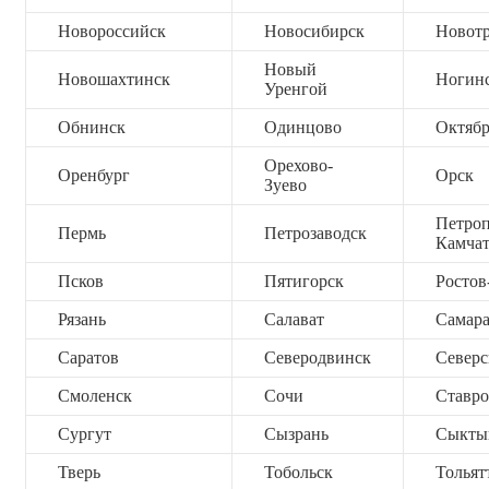
Новороссийск
Новосибирск
Новот
Новый
Новошахтинск
Ногин
Уренгой
Обнинск
Одинцово
Октяб
Орехово-
Оренбург
Орск
Зуево
Петроп
Пермь
Петрозаводск
Камча
Псков
Пятигорск
Ростов
Рязань
Салават
Самар
Саратов
Северодвинск
Северс
Смоленск
Сочи
Ставро
Сургут
Сызрань
Сыкты
Тверь
Тобольск
Тольят