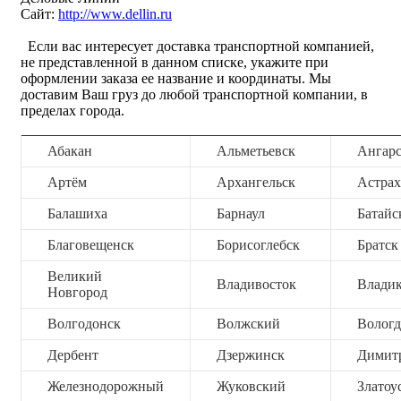
Сайт:
http://www.dellin.ru
Если вас интересует доставка транспортной компанией,
не представленной в данном списке, укажите при
оформлении заказа ее название и координаты. Мы
доставим Ваш груз до любой транспортной компании, в
пределах города.
Абакан
Альметьевск
Ангар
Артём
Архангельск
Астрах
Балашиха
Барнаул
Батайс
Благовещенск
Борисоглебск
Братск
Великий
Владивосток
Владик
Новгород
Волгодонск
Волжский
Вологд
Дербент
Дзержинск
Димит
Железнодорожный
Жуковский
Златоу