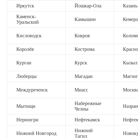
Иркутск
Йошкар-Ола
Казань
Каменск-
Камышин
Кемер
Уральский
Кисловодск
Ковров
Колом
Королёв
Кострома
Красно
Курган
Курск
Кызыл
Люберцы
Магадан
Магни
Междуреченск
Миасс
Москв
Набережные
Мытищи
Назран
Челны
Нерюнгри
Нефтекамск
Нефте
Нижний
Нижний Новгород
Новок
Тагил