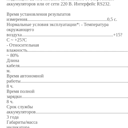
аккумуляторов или от сети 220 В. Интерфейс RS232.
Время установления результатов
измерения......................................................................0,5 с.
Нормальные условия эксплуатации*: - Температура
окружающего
воздуха................................................................................+15?
С ~ +25?С
- Относительная
влажность.....................................................................................
~ 80%
Длина
кабеля..............................................................................................
м.
Время автономной
работы......................................................................................
8 ч.
Время полной
зарядки......................................................................................
8 ч.
Срок службы
аккумуляторов...........................................................................
3 года
Габариты/масса
индикатора................................................................................