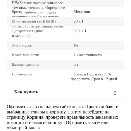
(НПВ)
Чем больше максимальный вес
тем ниже точность. Определите
Бренд
Мегатонн
точно наибольший предел
взвешивания и Вы получите
Минимальный вес (НмПВ)
20 кН
наиболее низкие значения
погрешности для Ваших весов.
Дискретность (шаг
0,02 кН
измерения)
Хит продаж
Нет
Класс точности:
1 класс точности
Базовая единица
шт
Примечание
Товары Под заказ 50%
предоплата. Срок 6-12 дней.
Как купить
Оформить заказ на нашем сайте легко. Просто добавьте
выбранные товары в корзину, а затем перейдите на
страницу Корзина, проверьте правильность заказанных
позиций и нажмите кнопку «Оформить заказ» или
«Быстрый заказ».