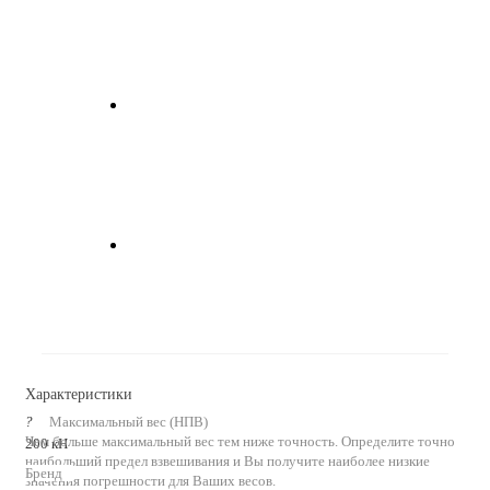
Характеристики
?
Максимальный вес (НПВ)
Чем больше максимальный вес тем ниже точность. Определите точно
200 кН
наибольший предел взвешивания и Вы получите наиболее низкие
Бренд
значения погрешности для Ваших весов.