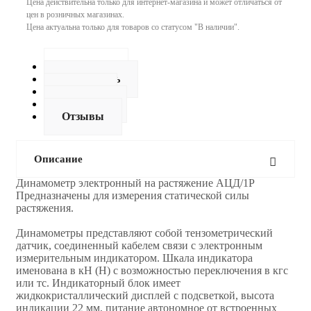
Цена действительна только для интернет-магазина и может отличаться от
цен в розничных магазинах.
Цена актуальна только для товаров со статусом "В наличии".
Описание
Как купить
Оплата
Доставка
Отзывы
Описание
Динамометр электронный на растяжение АЦД/1Р
Предназначены для измерения статической силы
растяжения.
Динамoметры представляют собой тензометрический
датчик, соединенный кабелем связи с электронным
измерительным индикатором. Шкала индикатора
именована в кН (Н) с возможностью переключения в кгс
или тс. Индикаторный блок имеет
жидкокристаллический дисплей с подсветкой, высота
индикации 22 мм, питание автономное от встроенных