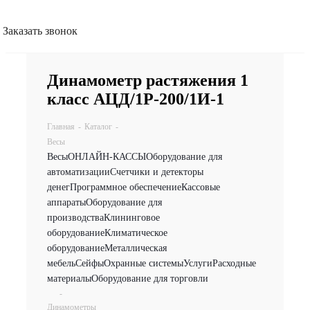
Заказать звонок
Динамометр растяжения 1
класс АЦД/1Р-200/1И-1
Главная
-
Каталог
-
Весы
Весы
ОНЛАЙН-КАССЫ
Оборудование для
автоматизации
Счетчики и детекторы
денег
Программное обеспечение
Кассовые
аппараты
Оборудование для
производства
Клининговое
оборудование
Климатическое
оборудование
Металлическая
мебель
Сейфы
Охранные системы
Услуги
Расходные
материалы
Оборудование для торговли
-
Динамометры