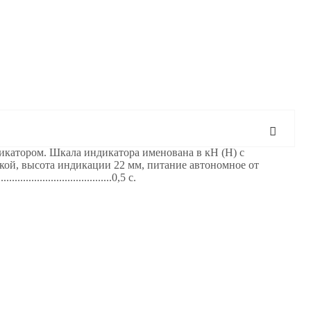
катором. Шкала индикатора именована в кН (Н) с
ой, высота индикации 22 мм, питание автономное от
...........................0,5 с.