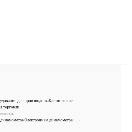
удование для производства
Клининговое
я торговли
намометры
 динамометры
Электронные динамометры
-