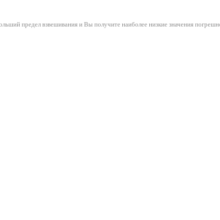
ольший предел взвешивания и Вы получите наиболее низкие значения погрешн