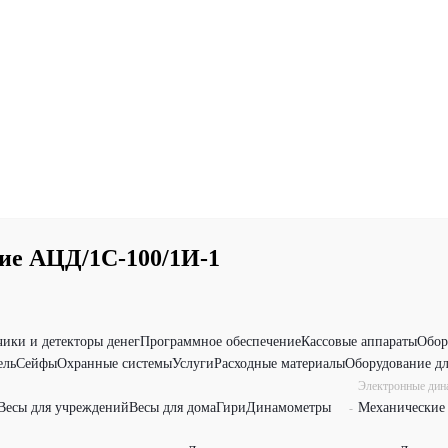
ие АЦД/1С-100/1И-1
чики и детекторы денег
Программное обеспечение
Кассовые аппараты
Обор
ель
Сейфы
Охранные системы
Услуги
Расходные материалы
Оборудование дл
Электронные ди
Весы для учреждений
Весы для дома
Гири
Динамометры
Механические
-