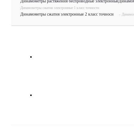
Динамометры растяжения беспроводные электронные
Динамом
Динамометры сжатия электронные 1 класс точности
Динамометры сжатия электронные 2 класс точноси
-
Динамом