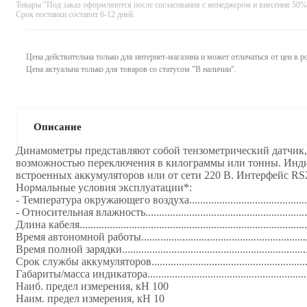
Товары "Под заказ оформляются после согласования с менеджером и внесения 50%
Срок поставки составит 6-12 дней.
Цена действительна только для интернет-магазина и может отличаться от цен в 
Цена актуальна только для товаров со статусом "В наличии".
Описание
Динамoметры представляют собой тензометрический датчик,
возможностью переключения в килограммы или тонны. Индик
встроенных аккумуляторов или от сети 220 В. Интерфейс RS232. Время уст
Нормальные условия эксплуатации*:
- Температура окружающего воздуха..............................................
- Относительная влажность............................................................
Длина кабеля...................................................................................
Время автономной работы.............................................................
Время полной зарядки..................................................................
Срок службы аккумуляторов.........................................................
Габариты/масса индикатора..........................................................
Наиб. предел измерения, кН 100
Наим. предел измерения, кН 10