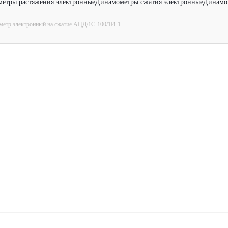
етры растяжения электронные
Динамометры сжатия электронные
Динамо
етр электронный на сжатие АЦД/1С-100/1И-1