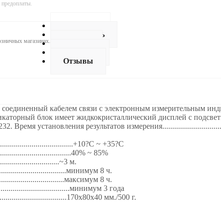
 предоплаты.
Описание
Как купить
розничных магазинах.
Оплата
Доставка
Отзывы
 соединенный кабелем связи с электронным измерительным инди
аторный блок имеет жидкокристаллический дисплей с подсветк
ановления результатов измерения...........................................
..................................+10?С ~ +35?С
...................................40% ~ 85%
..............................~3 м.
.................................минимум 8 ч.
..................................максимум 8 ч.
...................................минимум 3 года
..................................170х80х40 мм./500 г.