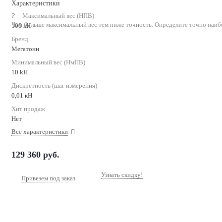
Характеристики
?
Максимальный вес (НПВ)
Чем больше максимальный вес тем ниже точность. Определите точно наиб
100 кН
Бренд
Мегатонн
Минимальный вес (НмПВ)
10 kН
Дискретность (шаг измерения)
0,01 кН
Хит продаж
Нет
Все характеристики
129 360
руб.
Узнать скидку!
Привезем под заказ