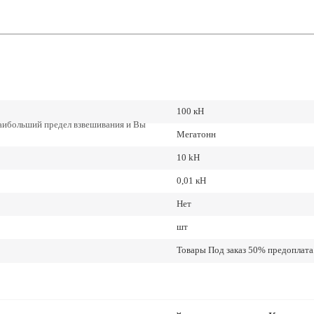
100 кН
наибольший предел взвешивания и Вы
Мегатонн
10 kН
0,01 кН
Нет
шт
Товары Под заказ 50% предоплата.