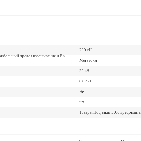
200 кН
наибольший предел взвешивания и Вы
Мегатонн
20 кН
0,02 кН
Нет
шт
Товары Под заказ 50% предоплата.