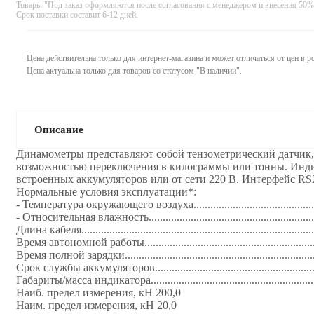
Товары "Под заказ оформляются после согласования с менеджером и внесения 50%
Срок поставки составит 6-12 дней.
Цена действительна только для интернет-магазина и может отличаться от цен в 
Цена актуальна только для товаров со статусом "В наличии".
Описание
Динамoметры представляют собой тензометрический датчик,
возможностью переключения в килограммы или тонны. Индик
встроенных аккумуляторов или от сети 220 В. Интерфейс RS232. Время уст
Нормальные условия эксплуатации*:
- Температура окружающего воздуха..............................................
- Относительная влажность............................................................
Длина кабеля...................................................................................
Время автономной работы.............................................................
Время полной зарядки..................................................................
Срок службы аккумуляторов.........................................................
Габариты/масса индикатора..........................................................
Наиб. предел измерения, кН 200,0
Наим. предел измерения, кН 20,0