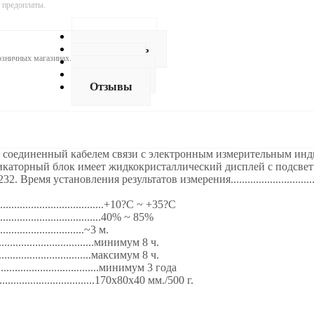
 предоплаты.
Описание
Как купить
розничных магазинах.
Оплата
Доставка
Отзывы
 соединенный кабелем связи с электронным измерительным инди
аторный блок имеет жидкокристаллический дисплей с подсветк
ановления результатов измерения...........................................
..................................+10?С ~ +35?С
...................................40% ~ 85%
..............................~3 м.
.................................минимум 8 ч.
..................................максимум 8 ч.
...................................минимум 3 года
..................................170х80х40 мм./500 г.