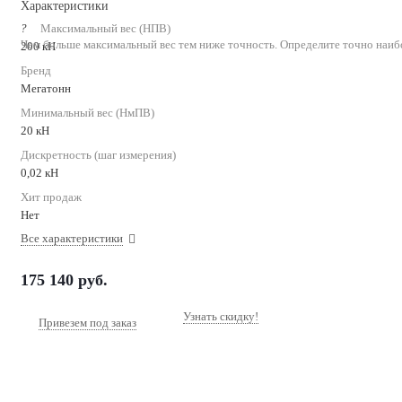
Характеристики
?
Максимальный вес (НПВ)
Чем больше максимальный вес тем ниже точность. Определите точно наиб
200 кН
Бренд
Мегатонн
Минимальный вес (НмПВ)
20 кН
Дискретность (шаг измерения)
0,02 кН
Хит продаж
Нет
Все характеристики
175 140
руб.
Узнать скидку!
Привезем под заказ