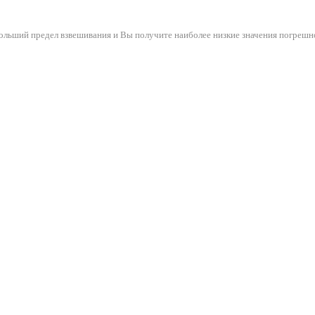
ольший предел взвешивания и Вы получите наиболее низкие значения погрешн