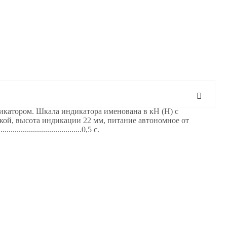
катором. Шкала индикатора именована в кН (Н) с
ой, высота индикации 22 мм, питание автономное от
...........................0,5 с.