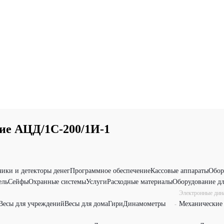
ие АЦД/1С-200/1И-1
чики и детекторы денег
Программное обеспечение
Кассовые аппараты
Обор
ель
Сейфы
Охранные системы
Услуги
Расходные материалы
Оборудование дл
Электронные ди
Весы для учреждений
Весы для дома
Гири
Динамометры
Механические
-