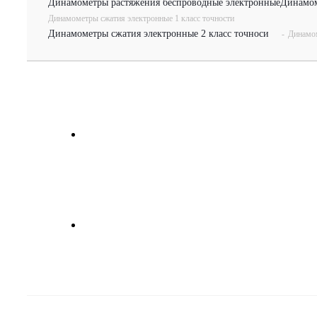
Динамометры растяжения беспроводные электронные
Динамом
Динамометры сжатия электронные 1 класс точности
Динамометры сжатия электронные 2 класс точноси
-
Динамом