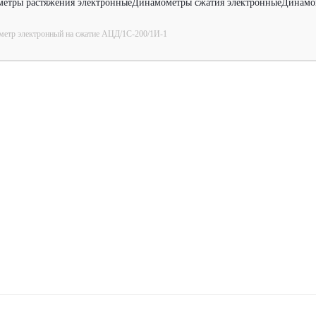
етры растяжения электронные
Динамометры сжатия электронные
Динамо
етр электронный на сжатие АЦД/1С-200/1И-1