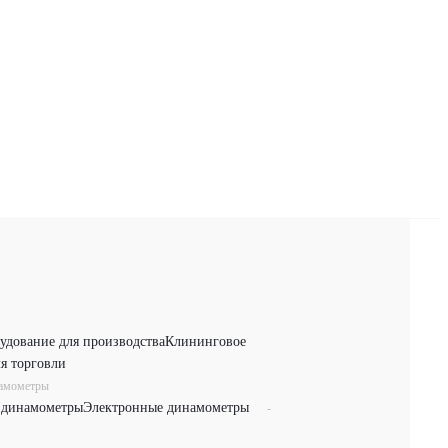
удование для производства
Клининговое
я торговли
намометры
 динамометры
Электронные динамометры
-