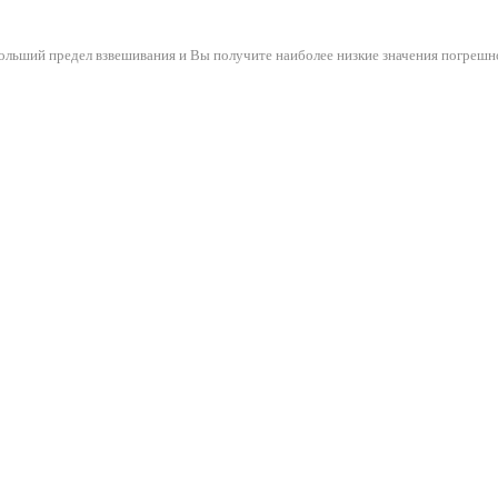
ольший предел взвешивания и Вы получите наиболее низкие значения погрешн