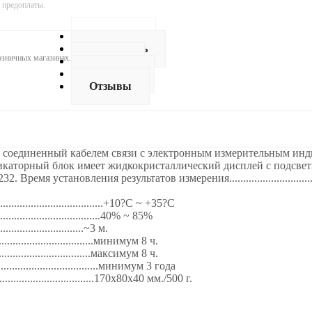
 предоплаты.
Описание
Как купить
розничных магазинах.
Оплата
Доставка
Отзывы
 соединенный кабелем связи с электронным измерительным инди
аторный блок имеет жидкокристаллический дисплей с подсветк
ановления результатов измерения...........................................
..................................+10?С ~ +35?С
...................................40% ~ 85%
..............................~3 м.
.................................минимум 8 ч.
..................................максимум 8 ч.
...................................минимум 3 года
..................................170х80х40 мм./500 г.