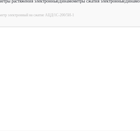
етры растяжения электронные
Динамометры сжатия электронные
Динамо
етр электронный на сжатие АЦД/1С-200/5И-1