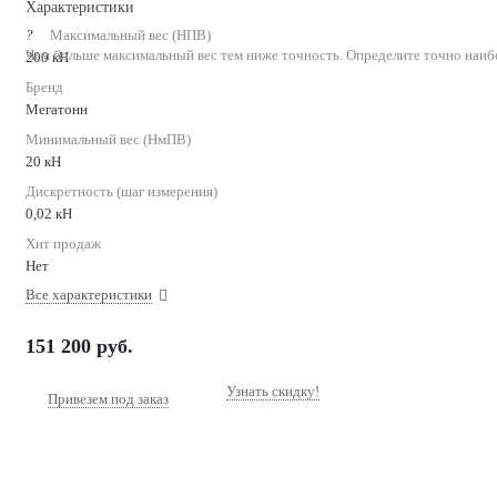
Характеристики
?
Максимальный вес (НПВ)
Чем больше максимальный вес тем ниже точность. Определите точно наиб
200 кН
Бренд
Мегатонн
Минимальный вес (НмПВ)
20 кН
Дискретность (шаг измерения)
0,02 кН
Хит продаж
Нет
Все характеристики
151 200
руб.
Узнать скидку!
Привезем под заказ