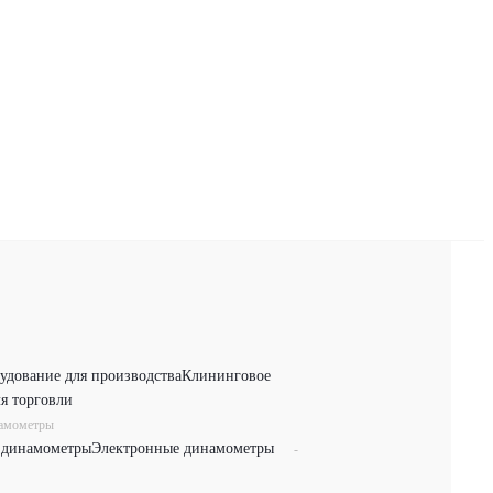
удование для производства
Клининговое
я торговли
намометры
 динамометры
Электронные динамометры
-