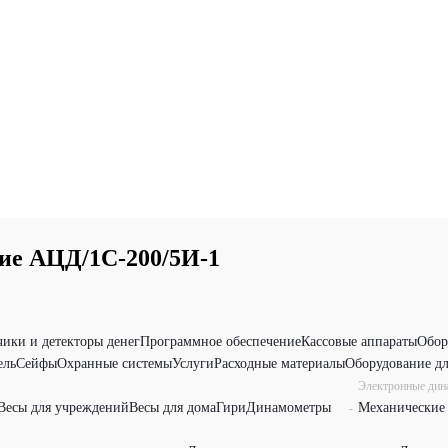
ие АЦД/1С-200/5И-1
чики и детекторы денег
Программное обеспечение
Кассовые аппараты
Обор
ель
Сейфы
Охранные системы
Услуги
Расходные материалы
Оборудование дл
Электронные ди
Весы для учреждений
Весы для дома
Гири
Динамометры
Механические
-