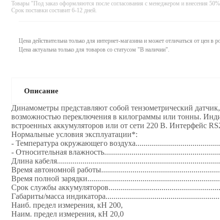
Товары "Под заказ оформляются после согласования с менеджером и внесения 50%
Срок поставки составит 6-12 дней.
Цена действительна только для интернет-магазина и может отличаться от цен в 
Цена актуальна только для товаров со статусом "В наличии".
Описание
Динамoметры представляют собой тензометрический датчик,
возможностью переключения в килограммы или тонны. Индик
встроенных аккумуляторов или от сети 220 В. Интерфейс RS232. Время уст
Нормальные условия эксплуатации*:
- Температура окружающего воздуха..............................................
- Относительная влажность............................................................
Длина кабеля...................................................................................
Время автономной работы.............................................................
Время полной зарядки..................................................................
Срок службы аккумуляторов.........................................................
Габариты/масса индикатора..........................................................
Наиб. предел измерения, кН 200,
Наим. предел измерения, кН 20,0