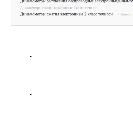
Динамометры растяжения беспроводные электронные
Динамом
Динамометры сжатия электронные 1 класс точности
Динамометры сжатия электронные 2 класс точноси
-
Динамом