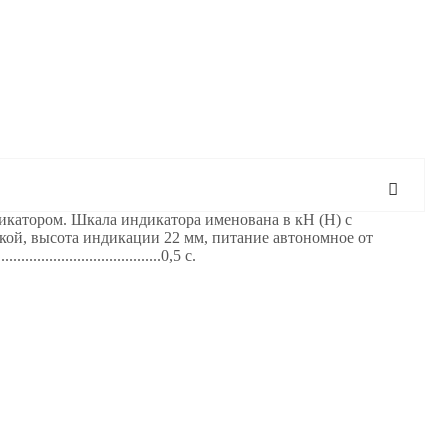
катором. Шкала индикатора именована в кН (Н) с
ой, высота индикации 22 мм, питание автономное от
...........................0,5 с.