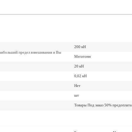
200 кН
наибольший предел взвешивания и Вы
Мегатонн
20 кН
0,02 кН
Нет
шт
Товары Под заказ 50% предоплата.