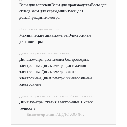
Весы для торговли
Весы для производства
Весы для
склада
Весы для учреждений
Весы для
дома
Гири
Динамометры
-
Электронные динамометры
Механические динамометры
Электронные
динамометры
-
Динамометры сжатия электронные
Динамометры растяжения беспроводные
электронные
Динамометры растяжения
электронные
Динамометры сжатия
электронные
Динамометры универсальные
электронные
-
Динамометры сжатия электронные 2 класс точноси
Динамометры сжатия электронные 1 класс
точности
-
Динамометр сжатия АЦД/1С-2000/4И-2