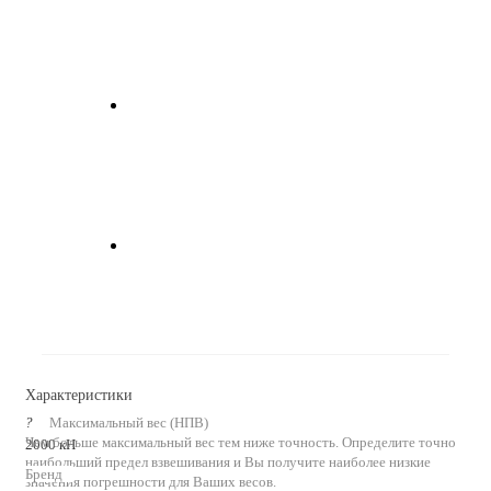
Характеристики
?
Максимальный вес (НПВ)
Чем больше максимальный вес тем ниже точность. Определите точно
2000 кН
наибольший предел взвешивания и Вы получите наиболее низкие
Бренд
значения погрешности для Ваших весов.