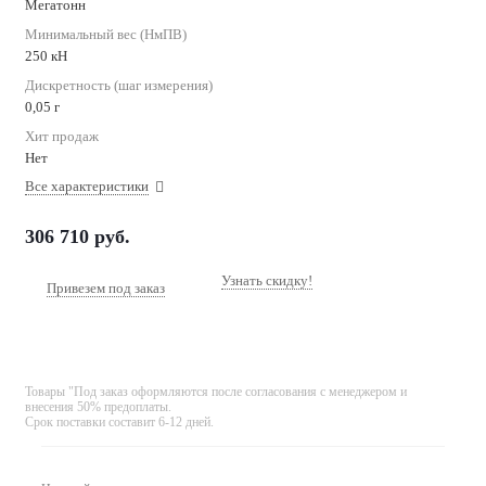
Мегатонн
Минимальный вес (НмПВ)
250 кН
Дискретность (шаг измерения)
0,05 г
Хит продаж
Нет
Все характеристики
306 710
руб.
Узнать скидку!
Привезем под заказ
Товары "Под заказ оформляются после согласования с менеджером и
внесения 50% предоплаты.
Срок поставки составит 6-12 дней.