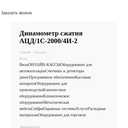
Заказать звонок
Динамометр сжатия
АЦД/1С-2000/4И-2
Главная
-
Каталог
-
Весы
Весы
ОНЛАЙН-КАССЫ
Оборудование для
автоматизации
Счетчики и детекторы
денег
Программное обеспечение
Кассовые
аппараты
Оборудование для
производства
Клининговое
оборудование
Климатическое
оборудование
Металлическая
мебель
Сейфы
Охранные системы
Услуги
Расходные
материалы
Оборудование для торговли
-
Динамометры