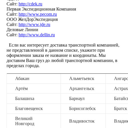
Сайт:
http://cdek.ru
Первая Экспедиционная Компания
Сайт:
http://www.pecom.ru
ООО ЖелДорЭкспедиция
Сайт:
http://www.jde.ru
Деловые Линии
Сайт:
http://www.dellin.ru
Если вас интересует доставка транспортной компанией,
не представленной в данном списке, укажите при
оформлении заказа ее название и координаты. Мы
доставим Ваш груз до любой транспортной компании, в
пределах города.
Абакан
Альметьевск
Ангар
Артём
Архангельск
Астрах
Балашиха
Барнаул
Батайс
Благовещенск
Борисоглебск
Братск
Великий
Владивосток
Владик
Новгород