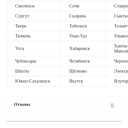
Смоленск
Сочи
Ставро
Сургут
Сызрань
Сыкты
Тверь
Тобольск
Тольят
Тюмень
Улан-Удэ
Ульяно
Ханты
Ухта
Хабаровск
Манси
Чебоксары
Челябинск
Черепо
Шахты
Щёлково
Электр
Южно-Сахалинск
Якутск
Ялутор
Отзывы