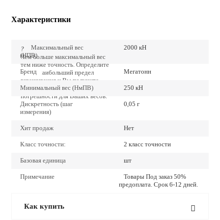
Характеристики
Максимальный вес
2000 кН
?
(НПВ)
Чем больше максимальный вес
тем ниже точность. Определите
Бренд
Мегатонн
точно наибольший предел
взвешивания и Вы получите
Минимальный вес (НмПВ)
250 кН
наиболее низкие значения
погрешности для Ваших весов.
Дискретность (шаг
0,05 г
измерения)
Хит продаж
Нет
Класс точности:
2 класс точности
Базовая единица
шт
Примечание
Товары Под заказ 50%
предоплата. Срок 6-12 дней.
Как купить