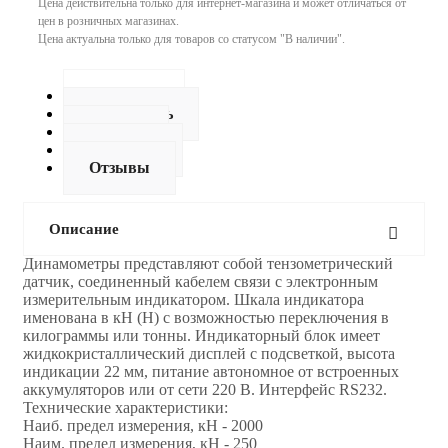
Цена действительна только для интернет-магазина и может отличаться от
цен в розничных магазинах.
Цена актуальна только для товаров со статусом "В наличии".
Описание
Как купить
Оплата
Доставка
Отзывы
Описание
Динамoметры представляют собой тензометрический
датчик, соединенный кабелем связи с электронным
измерительным индикатором. Шкала индикатора
именована в кН (Н) с возможностью переключения в
килограммы или тонны. Индикаторный блок имеет
жидкокристаллический дисплей с подсветкой, высота
индикации 22 мм, питание автономное от встроенных
аккумуляторов или от сети 220 В. Интерфейс RS232.
Технические характеристики:
Наиб. предел измерения, кН - 2000
Наим. предел измерения, кН - 250