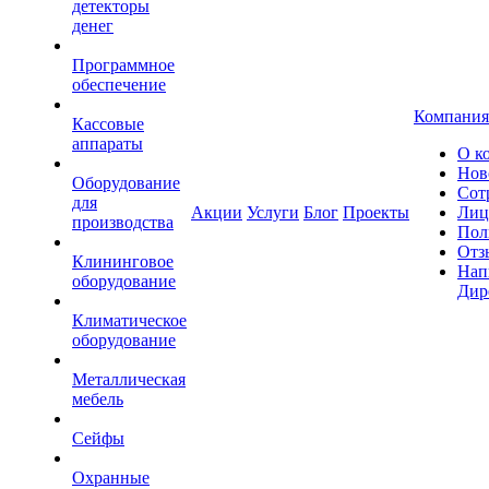
детекторы
денег
Программное
обеспечение
Компания
Кассовые
аппараты
О к
Нов
Оборудование
Сот
для
Акции
Услуги
Блог
Проекты
Лиц
производства
Пол
Отз
Клининговое
Нап
оборудование
Дир
Климатическое
оборудование
Металлическая
мебель
Сейфы
Охранные