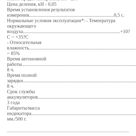
Цена деления, кН - 0,05
Время установления результатов
измерения......................................................................0,5 с.
Нормальные условия эксплуатации*: - Температура
окружающего
воздуха................................................................................+10?
С ~ +35?С
- Относительная
влажность.....................................................................................
~ 85%
Время автономной
работы......................................................................................
8 ч.
Время полной
зарядки......................................................................................
8 ч.
Срок службы
аккумуляторов...........................................................................
3 года
Габариты/масса
индикатора................................................................................
мм./500 г.