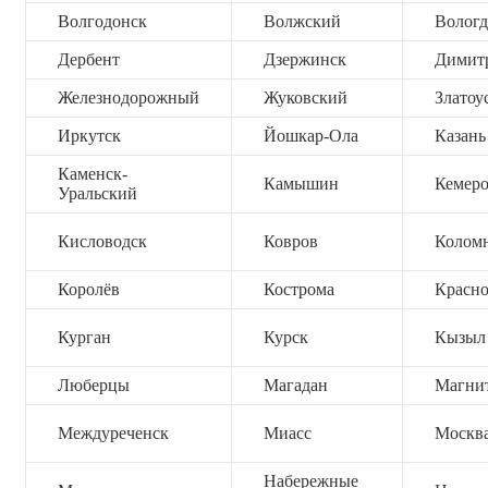
Волгодонск
Волжский
Вологд
Дербент
Дзержинск
Димит
Железнодорожный
Жуковский
Златоу
Иркутск
Йошкар-Ола
Казань
Каменск-
Камышин
Кемер
Уральский
Кисловодск
Ковров
Колом
Королёв
Кострома
Красно
Курган
Курск
Кызыл
Люберцы
Магадан
Магни
Междуреченск
Миасс
Москв
Набережные