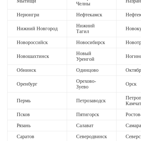
Мытищи
Назран
Челны
Нерюнгри
Нефтекамск
Нефте
Нижний
Нижний Новгород
Новок
Тагил
Новороссийск
Новосибирск
Новот
Новый
Новошахтинск
Ногин
Уренгой
Обнинск
Одинцово
Октяб
Орехово-
Оренбург
Орск
Зуево
Петроп
Пермь
Петрозаводск
Камча
Псков
Пятигорск
Ростов
Рязань
Салават
Самар
Саратов
Северодвинск
Северс