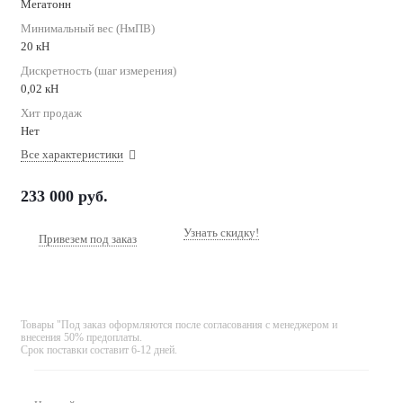
Мегатонн
Минимальный вес (НмПВ)
20 кН
Дискретность (шаг измерения)
0,02 кН
Хит продаж
Нет
Все характеристики
233 000
руб.
Узнать скидку!
Привезем под заказ
Товары "Под заказ оформляются после согласования с менеджером и
внесения 50% предоплаты.
Срок поставки составит 6-12 дней.