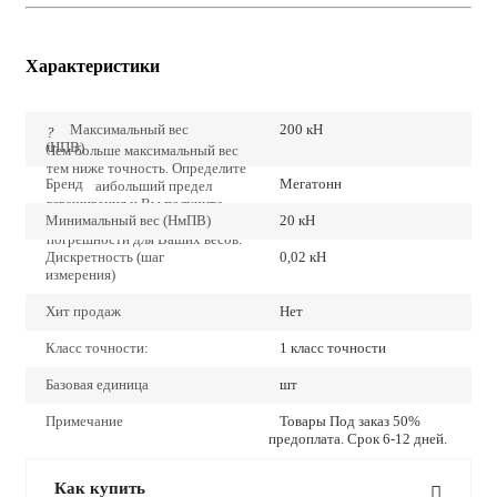
Характеристики
Максимальный вес
200 кН
?
(НПВ)
Чем больше максимальный вес
тем ниже точность. Определите
Бренд
Мегатонн
точно наибольший предел
взвешивания и Вы получите
Минимальный вес (НмПВ)
20 кН
наиболее низкие значения
погрешности для Ваших весов.
Дискретность (шаг
0,02 кН
измерения)
Хит продаж
Нет
Класс точности:
1 класс точности
Базовая единица
шт
Примечание
Товары Под заказ 50%
предоплата. Срок 6-12 дней.
Как купить