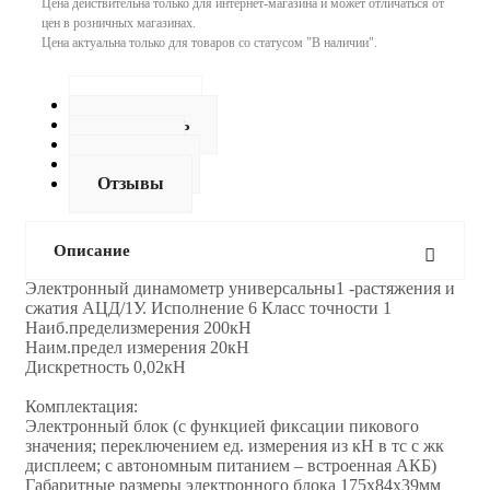
Цена действительна только для интернет-магазина и может отличаться от
цен в розничных магазинах.
Цена актуальна только для товаров со статусом "В наличии".
Описание
Как купить
Оплата
Доставка
Отзывы
Описание
Электронный динамометр универсальны1 -растяжения и
сжатия АЦД/1У. Исполнение 6 Класс точности 1
Наиб.пределизмерения 200кН
Наим.предел измерения 20кН
Дискретность 0,02кН
Комплектация:
Электронный блок (с функцией фиксации пикового
значения; переключением ед. измерения из кН в тс с жк
дисплеем; с автономным питанием – встроенная АКБ)
Габаритные размеры электронного блока 175х84х39мм