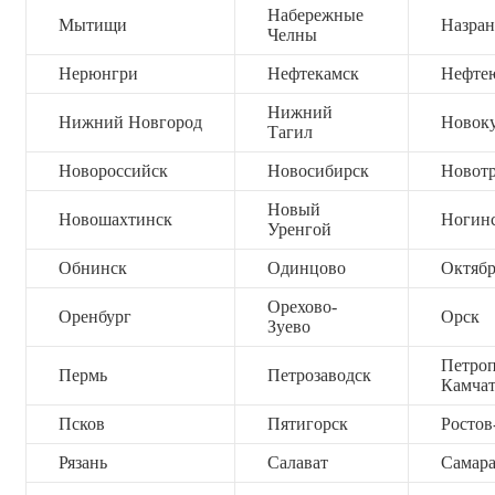
Набережные
Мытищи
Назран
Челны
Нерюнгри
Нефтекамск
Нефте
Нижний
Нижний Новгород
Новок
Тагил
Новороссийск
Новосибирск
Новот
Новый
Новошахтинск
Ногин
Уренгой
Обнинск
Одинцово
Октяб
Орехово-
Оренбург
Орск
Зуево
Петроп
Пермь
Петрозаводск
Камча
Псков
Пятигорск
Ростов
Рязань
Салават
Самар