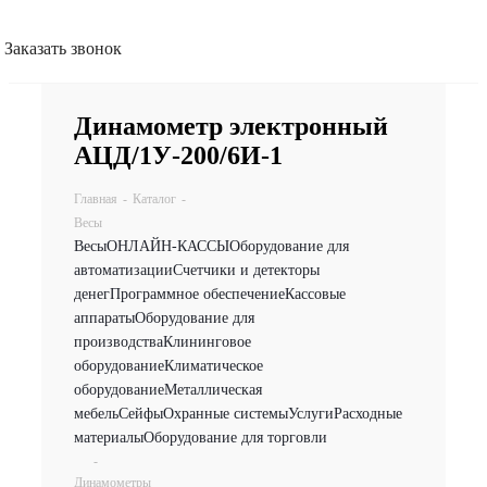
Заказать звонок
Динамометр электронный
АЦД/1У-200/6И-1
Главная
-
Каталог
-
Весы
Весы
ОНЛАЙН-КАССЫ
Оборудование для
автоматизации
Счетчики и детекторы
денег
Программное обеспечение
Кассовые
аппараты
Оборудование для
производства
Клининговое
оборудование
Климатическое
оборудование
Металлическая
мебель
Сейфы
Охранные системы
Услуги
Расходные
материалы
Оборудование для торговли
-
Динамометры