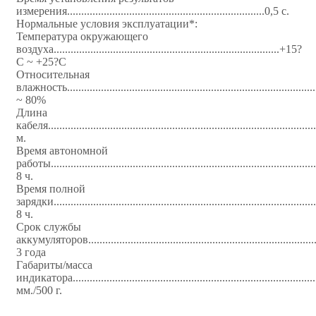
измерения......................................................................0,5 с.
Нормальные условия эксплуатации*:
Температура окружающего
воздуха................................................................................+15?
С ~ +25?С
Относительная
влажность.....................................................................................
~ 80%
Длина
кабеля..............................................................................................
м.
Время автономной
работы......................................................................................
8 ч.
Время полной
зарядки......................................................................................
8 ч.
Срок службы
аккумуляторов...........................................................................
3 года
Габариты/масса
индикатора................................................................................
мм./500 г.