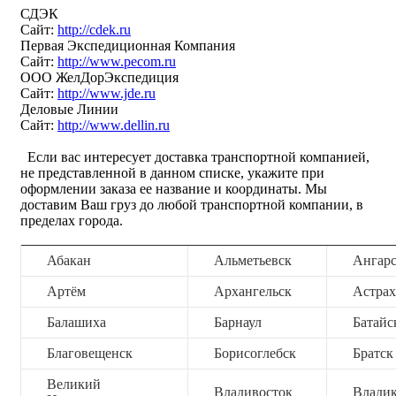
СДЭК
Сайт:
http://cdek.ru
Первая Экспедиционная Компания
Сайт:
http://www.pecom.ru
ООО ЖелДорЭкспедиция
Сайт:
http://www.jde.ru
Деловые Линии
Сайт:
http://www.dellin.ru
Если вас интересует доставка транспортной компанией,
не представленной в данном списке, укажите при
оформлении заказа ее название и координаты. Мы
доставим Ваш груз до любой транспортной компании, в
пределах города.
Абакан
Альметьевск
Ангар
Артём
Архангельск
Астрах
Балашиха
Барнаул
Батайс
Благовещенск
Борисоглебск
Братск
Великий
Владивосток
Владик