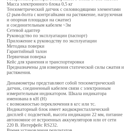
Масса электронного блока 0,5 кг
Тензометрический датчик с силовводящими элементами
(2 рым-болта с контргайками на растяжение, нагрузочная
и опорная площадки на сжатие)
и соединительным кабелем ~3м
Сетевой адаптер
Руководство по эксплуатации (паспорт)
Приложение к руководству по эксплуатации
Методика поверки
Гарантийный талон
Первичная поверка
Кейс для хранения и транспортировки
Предназначены для измерения статической силы сжатия и
растяжения.
Динамoметры представляют собой тензометрический
датчик, соединенный кабелем связи с электронным
измерительным индикатором. Шкала индикатора
именована в кН (Н)
с возможностью переключения в кгс или тс.
Индикаторный блок имеет жидкокристаллический
дисплей с подсветкой, высота индикации 22 мм, питание
автономное от встроенных аккумуляторов или от сети
220 В. Интерфейс RS232.
Время установления результатов