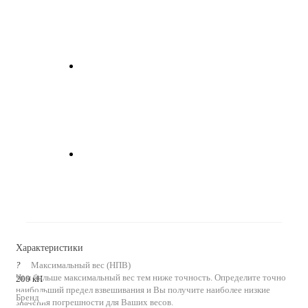
Характеристики
?
Максимальный вес (НПВ)
Чем больше максимальный вес тем ниже точность. Определите точно
200 кН
наибольший предел взвешивания и Вы получите наиболее низкие
Бренд
значения погрешности для Ваших весов.