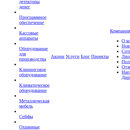
детекторы
денег
Программное
обеспечение
Компания
Кассовые
аппараты
О к
Нов
Оборудование
Сот
для
Акции
Услуги
Блог
Проекты
Лиц
производства
Пол
Отз
Клининговое
Нап
оборудование
Дир
Климатическое
оборудование
Металлическая
мебель
Сейфы
Охранные