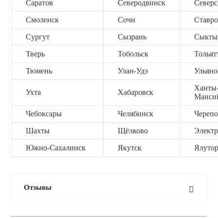
Саратов
Северодвинск
Северс
Смоленск
Сочи
Ставро
Сургут
Сызрань
Сыкты
Тверь
Тобольск
Тольят
Тюмень
Улан-Удэ
Ульяно
Ханты
Ухта
Хабаровск
Манси
Чебоксары
Челябинск
Черепо
Шахты
Щёлково
Электр
Южно-Сахалинск
Якутск
Ялутор
Отзывы