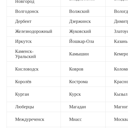
Новгород
Волгодонск
Волжский
Вологд
Дербент
Дзержинск
Димит
Железнодорожный
Жуковский
Златоу
Иркутск
Йошкар-Ола
Казань
Каменск-
Камышин
Кемер
Уральский
Кисловодск
Ковров
Колом
Королёв
Кострома
Красно
Курган
Курск
Кызыл
Люберцы
Магадан
Магни
Междуреченск
Миасс
Москв