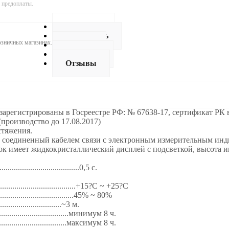
 предоплаты.
Описание
Как купить
розничных магазинах.
Оплата
Доставка
Отзывы
егистрированы в Госреестре РФ: № 67638-17, сертификат РК в 
производство до 17.08.2017)
стяжения.
 соединенный кабелем связи с электронным измерительным инди
ок имеет жидкокристаллический дисплей с подсветкой, высота 
..............................0,5 с.
..................................+15?С ~ +25?С
...................................45% ~ 80%
..............................~3 м.
.................................минимум 8 ч.
..................................максимум 8 ч.