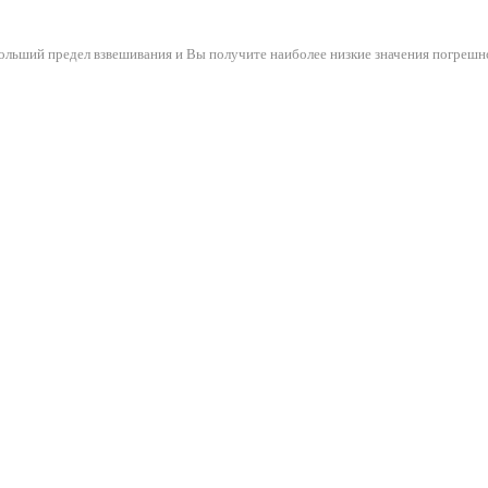
ольший предел взвешивания и Вы получите наиболее низкие значения погрешн