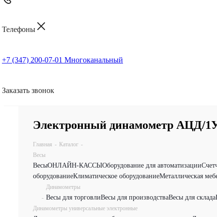
Телефоны
+7 (347) 200-07-01
Многоканальный
Заказать звонок
Электронный динамометр АЦД/1У-5
Главная
-
Каталог
-
Весы
Весы
ОНЛАЙН-КАССЫ
Оборудование для автоматизации
Счет
оборудование
Климатическое оборудование
Металлическая меб
Динамометры
Весы для торговли
Весы для производства
Весы для склада
-
Динамометры универсальные электронные