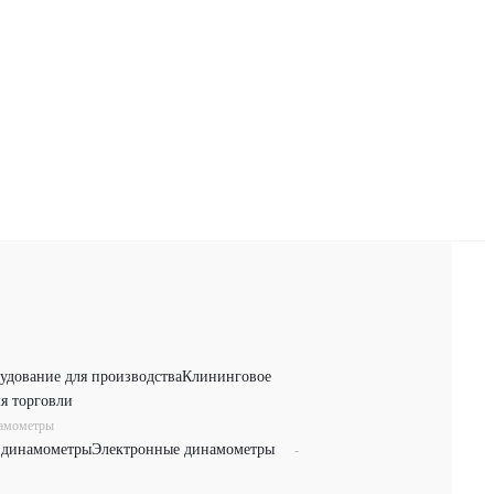
удование для производства
Клининговое
я торговли
намометры
 динамометры
Электронные динамометры
-