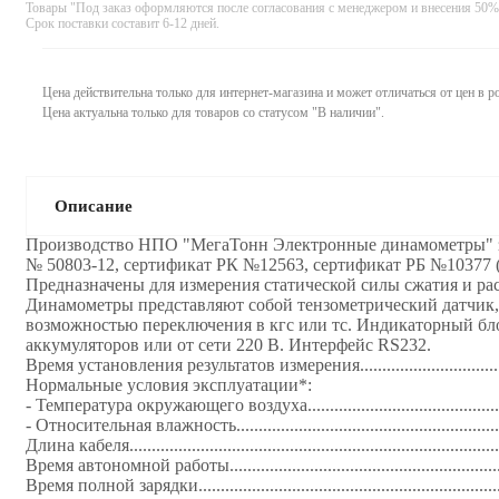
Товары "Под заказ оформляются после согласования с менеджером и внесения 50%
Срок поставки составит 6-12 дней.
Цена действительна только для интернет-магазина и может отличаться от цен в 
Цена актуальна только для товаров со статусом "В наличии".
Описание
Производство НПО "МегаТонн Электронные динамометры" зар
№ 50803-12, сертификат РК №12563, сертификат РБ №10377 (
Предназначены для измерения статической силы сжатия и ра
Динамoметры представляют собой тензометрический датчик,
возможностью переключения в кгс или тс. Индикаторный бл
аккумуляторов или от сети 220 В. Интерфейс RS232.
Время установления результатов измерения........................................
Нормальные условия эксплуатации*:
- Температура окружающего воздуха..............................................
- Относительная влажность............................................................
Длина кабеля...................................................................................
Время автономной работы.............................................................
Время полной зарядки..................................................................