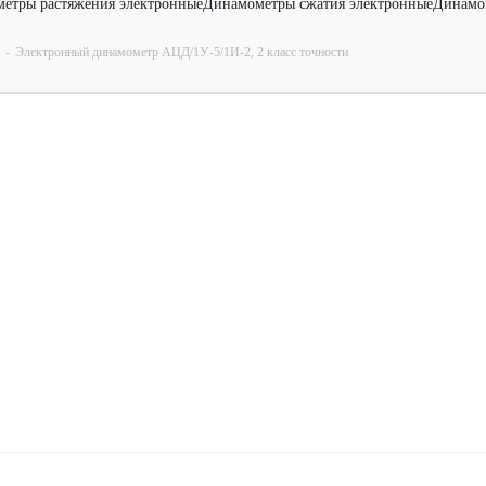
етры растяжения электронные
Динамометры сжатия электронные
Динамо
-
Электронный динамометр АЦД/1У-5/1И-2, 2 класс точности