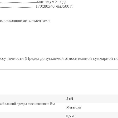
...................................минимум 3 года
..................................170х80х40 мм./500 г.
 силовводящими элементами
ссу точности (Предел допускаемой относительной суммарной пог
5 кН
наибольший предел взвешивания и Вы
Мегатонн
0,5 кН