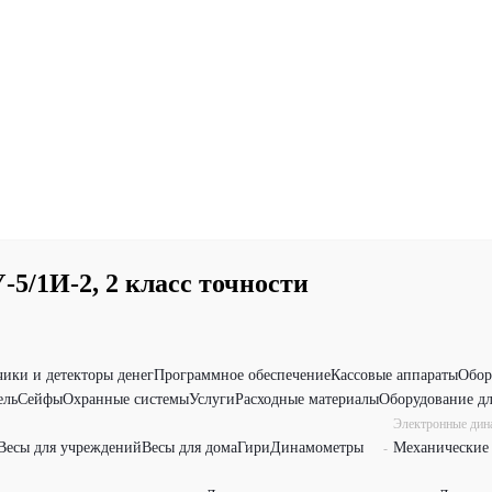
/1И-2, 2 класс точности
чики и детекторы денег
Программное обеспечение
Кассовые аппараты
Обор
ель
Сейфы
Охранные системы
Услуги
Расходные материалы
Оборудование дл
Электронные ди
Весы для учреждений
Весы для дома
Гири
Динамометры
Механические
-