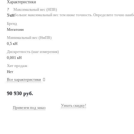
Характеристики
?
Максимальный вес (НПВ)
Чем больше максимальный вес тем ниже точность. Определите точно наиб
5 кН
Бренд
Мегатонн
Минимальный вес (НмПВ)
0,5 кН
Дискретность (шаг измерения)
0,001 кН
Хит продаж
Нет
Все характеристики
90 930
руб.
Узнать скидку!
Привезем под заказ