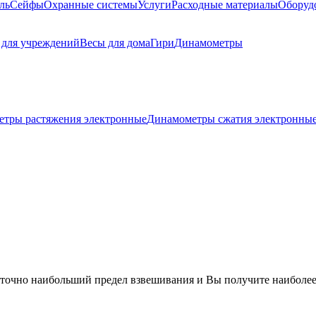
ль
Сейфы
Охранные системы
Услуги
Расходные материалы
Оборуд
 для учреждений
Весы для дома
Гири
Динамометры
тры растяжения электронные
Динамометры сжатия электронны
 точно наибольший предел взвешивания и Вы получите наиболее