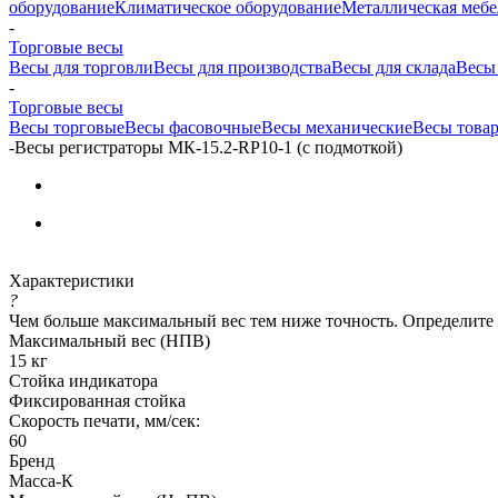
оборудование
Климатическое оборудование
Металлическая мебе
-
Торговые весы
Весы для торговли
Весы для производства
Весы для склада
Весы
-
Торговые весы
Весы торговые
Весы фасовочные
Весы механические
Весы това
-
Весы регистраторы МК-15.2-RP10-1 (с подмоткой)
Характеристики
?
Чем больше максимальный вес тем ниже точность. Определите
Максимальный вес (НПВ)
15 кг
Стойка индикатора
Фиксированная стойка
Скорость печати, мм/сек:
60
Бренд
Масса-К