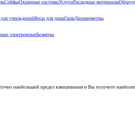
ль
Сейфы
Охранные системы
Услуги
Расходные материалы
Оборуд
 для учреждений
Весы для дома
Гири
Динамометры
рные электронные
Безмены
 точно наибольший предел взвешивания и Вы получите наиболее