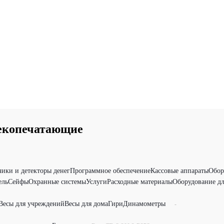
чекопечатающие
чики и детекторы денег
Программное обеспечение
Кассовые аппараты
Обор
ель
Сейфы
Охранные системы
Услуги
Расходные материалы
Оборудование дл
Весы для учреждений
Весы для дома
Гири
Динамометры
-