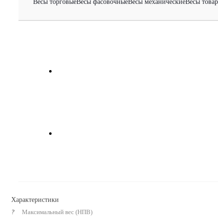
Весы торговые
Весы фасовочные
Весы механические
Весы това
Характеристики
?
Максимальный вес (НПВ)