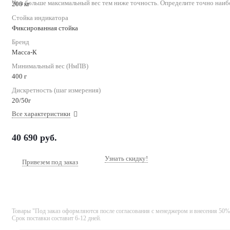
Чем больше максимальный вес тем ниже точность. Определите точно наиб
200 кг
Стойка индикатора
Фиксированная стойка
Бренд
Масса-К
Минимальный вес (НмПВ)
400 г
Дискретность (шаг измерения)
20/50г
Все характеристики
40 690
руб.
Узнать скидку!
Привезем под заказ
Товары "Под заказ оформляются после согласования с менеджером и внесения 50%
Срок поставки составит 6-12 дней.