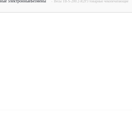
рные электронные
Безмены
-
Весы TB-S-200.2-R2P3 товарные чекопечатающие