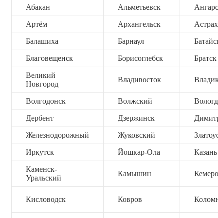
Абакан
Альметьевск
Ангар
Артём
Архангельск
Астрах
Балашиха
Барнаул
Батайс
Благовещенск
Борисоглебск
Братск
Великий
Владивосток
Владик
Новгород
Волгодонск
Волжский
Вологд
Дербент
Дзержинск
Димит
Железнодорожный
Жуковский
Златоу
Иркутск
Йошкар-Ола
Казань
Каменск-
Камышин
Кемер
Уральский
Кисловодск
Ковров
Колом