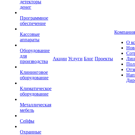
детекторы
денег
Программное
обеспечение
Компания
Кассовые
аппараты
О к
Нов
Оборудование
Сот
для
Акции
Услуги
Блог
Проекты
Лиц
производства
Пол
Отз
Клининговое
Нап
оборудование
Дир
Климатическое
оборудование
Металлическая
мебель
Сейфы
Охранные