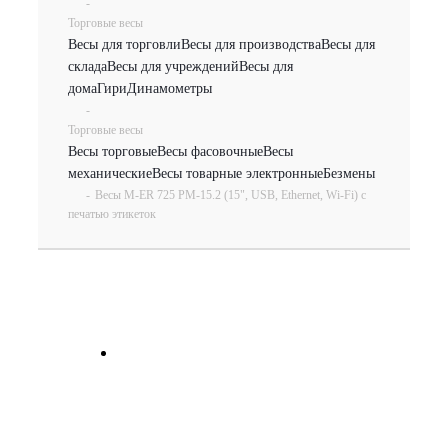
-
Торговые весы
Весы для торговли
Весы для производства
Весы для
склада
Весы для учреждений
Весы для
дома
Гири
Динамометры
-
Торговые весы
Весы торговые
Весы фасовочные
Весы
механические
Весы товарные электронные
Безмены
-
Весы M-ER 725 PM-15.2 (15", USB, Ethernet, Wi-Fi) с
печатью этикеток