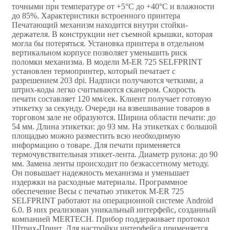
точными при температуре от +5°С до +40°С и влажности
до 85%. Характеристики встроенного принтера
Печатающий механизм находится внутри стойки-
держателя. В конструкции нет съемной крышки, которая
могла бы потеряться. Установка принтера в отдельном
вертикальном корпусе позволяет уменьшить риск
поломки механизма. В модели M-ER 725 SELFPRINT
установлен термопринтер, который печатает с
разрешением 203 dpi. Надписи получаются четкими, а
штрих-коды легко считываются сканером. Скорость
печати составляет 120 мм/сек. Клиент получает готовую
этикетку за секунду. Очереди на взвешивание товаров в
торговом зале не образуются. Ширина области печати: до
54 мм. Длина этикетки: до 93 мм. На этикетках с большой
площадью можно разместить всю необходимую
информацию о товаре. Для печати применяется
термочувствительная этикет-лента. Диаметр рулона: до 90
мм. Замена ленты происходит по безкассетному методу.
Он повышает надежность механизма и уменьшает
издержки на расходные материалы. Программное
обеспечение Весы с печатью этикеток M-ER 725
SELFPRINT работают на операционной системе Android
6.0. В них реализован уникальный интерфейс, созданный
компанией MERTECH. Прибор поддерживает протокол
Штрих-Принт. Для настройки интерфейса применяется