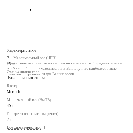
Характеристики
?
Максимальный вес (НПВ)
Чем больше максимальный вес тем ниже точность. Определите точно
15 кг
наибольший предел взвешивания и Вы получите наиболее низкие
Стойка индикатора
значения погрешности для Ваших весов.
Фиксированная стойка
Бренд
Mertech
Минимальный вес (НмПВ)
40 г
Дискретность (шаг измерения)
2 г
Все характеристики