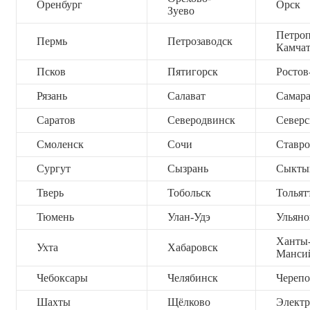
Оренбург
Орск
Зуево
Петроп
Пермь
Петрозаводск
Камча
Псков
Пятигорск
Ростов
Рязань
Салават
Самар
Саратов
Северодвинск
Северс
Смоленск
Сочи
Ставро
Сургут
Сызрань
Сыкты
Тверь
Тобольск
Тольят
Тюмень
Улан-Удэ
Ульяно
Ханты
Ухта
Хабаровск
Манси
Чебоксары
Челябинск
Черепо
Шахты
Щёлково
Электр