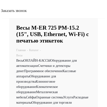
Заказать звонок
Весы M-ER 725 PM-15.2
(15", USB, Ethernet, Wi-Fi) с
печатью этикеток
Главная
-
Каталог
-
Весы
Весы
ОНЛАЙН-КАССЫ
Оборудование для
автоматизации
Счетчики и детекторы
денег
Программное обеспечение
Кассовые
аппараты
Оборудование для
производства
Клининговое
оборудование
Климатическое
оборудование
Металлическая
мебель
Сейфы
Охранные системы
Услуги
Расходные
материалы
Оборудование для торговли