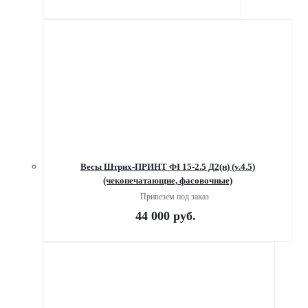
Весы Штрих-ПРИНТ ФI 15-2.5 Д2(н) (v.4.5)
(чекопечатающие, фасовочные)
Привезем под заказ
44 000
руб.