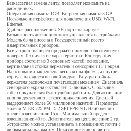
Безкассетная замена ленты позволяет экономить на
расходниках.
Оперативная память: 1GB. Встроенная память: 8 GB.
Несколько интерфейсов для подключения USB, Wi-Fi,
Ethernet.
Удобное расположение USB-порта на корпусе.
Возможность дистанционного управления настройками.
Модель была внесена в Государственный реестр
измерительных приборов.
Все устройства перед продажей проходят обязательную
поверку. Технические характеристики Конструкция
прибора состоит из 3 основных частей: основание,
вертикальная стойка-держатель и сенсорный TFT-экран.
На основании закреплена весовая платформа, а внутри
корпуса находится весовой модуль. Внутри стойки-
держателя расположен печатающий механизм. Диагональ
сенсорного экрана составляет 15 дюймов. С большим
табло покупателям будет удобно работать. Для активации
кнопок достаточно легкого прикосновения. Дисплей
выдерживает более 50 миллионов нажатий. Параметры
модели M-ER 725 PM-15.2 SELFPRINT: Наибольший
предел взвешивания: 15 кг. Минимальный предел
взвешивания: 40 гр. Действительная цена деления: 2 гр.
Устройство можно устанавливать в помещениях почти с
любым микроклиматом. Показания весов остаются