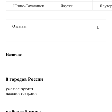
Южно-Сахалинск
Якутск
Ялутор
Отзывы
Наличие
8
городов России
уже пользуются
нашими товарами
не более 5 минут