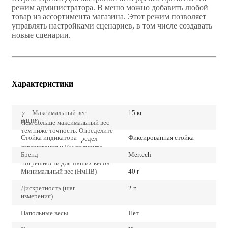
режим администратора. В меню можно добавить любой
товар из ассортимента магазина. Этот режим позволяет
управлять настройками сценариев, в том числе создавать
новые сценарии.
Характеристики
Максимальный вес
15 кг
?
(НПВ)
Чем больше максимальный вес
тем ниже точность. Определите
Стойка индикатора
Фиксированная стойка
точно наибольший предел
взвешивания и Вы получите
Бренд
Mertech
наиболее низкие значения
погрешности для Ваших весов.
Минимальный вес (НмПВ)
40 г
Дискретность (шаг
2 г
измерения)
Напольные весы
Нет