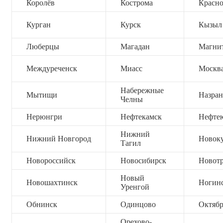
Королёв
Кострома
Красно
Курган
Курск
Кызыл
Люберцы
Магадан
Магни
Междуреченск
Миасс
Москв
Набережные
Мытищи
Назран
Челны
Нерюнгри
Нефтекамск
Нефте
Нижний
Нижний Новгород
Новок
Тагил
Новороссийск
Новосибирск
Новот
Новый
Новошахтинск
Ногин
Уренгой
Обнинск
Одинцово
Октяб
Орехово-