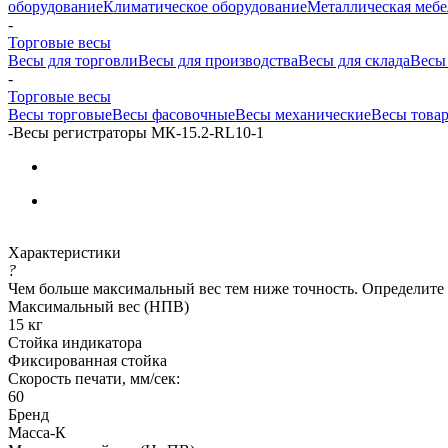
оборудование
Климатическое оборудование
Металлическая мебе
-
Торговые весы
Весы для торговли
Весы для производства
Весы для склада
Весы
-
Торговые весы
Весы торговые
Весы фасовочные
Весы механические
Весы това
-
Весы регистраторы МК-15.2-RL10-1
Характеристики
?
Чем больше максимальный вес тем ниже точность. Определите
Максимальный вес (НПВ)
15 кг
Стойка индикатора
Фиксированная стойка
Скорость печати, мм/сек:
60
Бренд
Масса-К