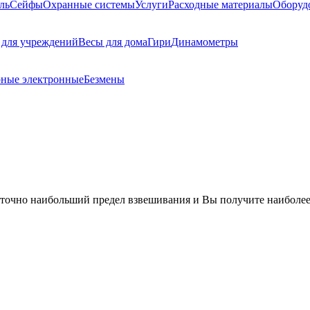
ль
Сейфы
Охранные системы
Услуги
Расходные материалы
Оборуд
 для учреждений
Весы для дома
Гири
Динамометры
рные электронные
Безмены
 точно наибольший предел взвешивания и Вы получите наиболее