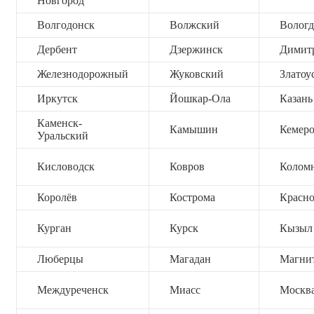
Новгород
Волгодонск
Волжский
Вологд
Дербент
Дзержинск
Димит
Железнодорожный
Жуковский
Златоу
Иркутск
Йошкар-Ола
Казань
Каменск-
Камышин
Кемер
Уральский
Кисловодск
Ковров
Колом
Королёв
Кострома
Красно
Курган
Курск
Кызыл
Люберцы
Магадан
Магни
Междуреченск
Миасс
Москв