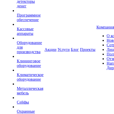
детекторы
денег
Программное
обеспечение
Компания
Кассовые
аппараты
О к
Нов
Оборудование
Сот
для
Акции
Услуги
Блог
Проекты
Лиц
производства
Пол
Отз
Клининговое
Нап
оборудование
Дир
Климатическое
оборудование
Металлическая
мебель
Сейфы
Охранные