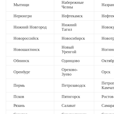
Набережные
Мытищи
Назран
Челны
Нерюнгри
Нефтекамск
Нефте
Нижний
Нижний Новгород
Новок
Тагил
Новороссийск
Новосибирск
Новот
Новый
Новошахтинск
Ногин
Уренгой
Обнинск
Одинцово
Октяб
Орехово-
Оренбург
Орск
Зуево
Петроп
Пермь
Петрозаводск
Камча
Псков
Пятигорск
Ростов
Рязань
Салават
Самар