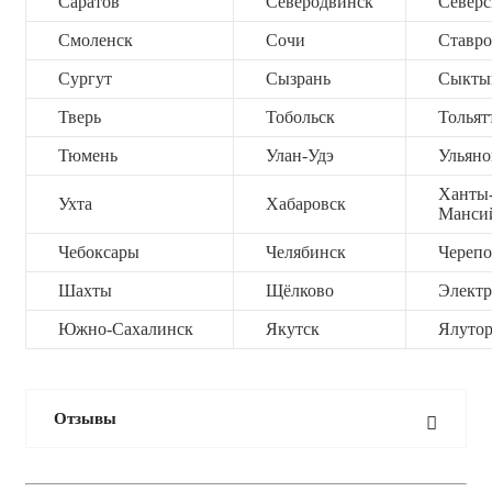
Саратов
Северодвинск
Северс
Смоленск
Сочи
Ставро
Сургут
Сызрань
Сыкты
Тверь
Тобольск
Тольят
Тюмень
Улан-Удэ
Ульяно
Ханты
Ухта
Хабаровск
Манси
Чебоксары
Челябинск
Черепо
Шахты
Щёлково
Электр
Южно-Сахалинск
Якутск
Ялутор
Отзывы