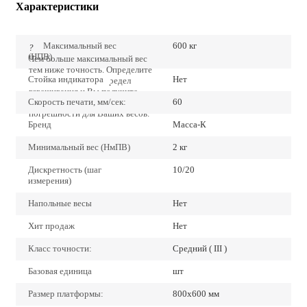
Характеристики
Максимальный вес
600 кг
?
(НПВ)
Чем больше максимальный вес
тем ниже точность. Определите
Стойка индикатора
Нет
точно наибольший предел
взвешивания и Вы получите
Скорость печати, мм/сек:
60
наиболее низкие значения
погрешности для Ваших весов.
Бренд
Масса-К
Минимальный вес (НмПВ)
2 кг
Дискретность (шаг
10/20
измерения)
Напольные весы
Нет
Хит продаж
Нет
Класс точности:
Средний ( III )
Базовая единица
шт
Размер платформы:
800х600 мм