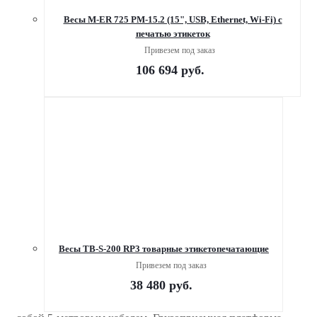
Весы M-ER 725 PM-15.2 (15", USB, Ethernet, Wi-Fi) с
печатью этикеток
Привезем под заказ
106 694
руб.
Весы TB-S-200 RР3 товарные этикетопечатающие
Привезем под заказ
38 480
руб.