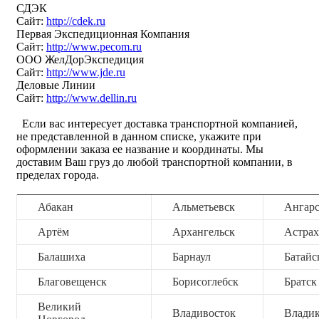
СДЭК
Сайт:
http://cdek.ru
Первая Экспедиционная Компания
Сайт:
http://www.pecom.ru
ООО ЖелДорЭкспедиция
Сайт:
http://www.jde.ru
Деловые Линии
Сайт:
http://www.dellin.ru
Если вас интересует доставка транспортной компанией,
не представленной в данном списке, укажите при
оформлении заказа ее название и координаты. Мы
доставим Ваш груз до любой транспортной компании, в
пределах города.
Абакан
Альметьевск
Ангар
Артём
Архангельск
Астрах
Балашиха
Барнаул
Батайс
Благовещенск
Борисоглебск
Братск
Великий
Владивосток
Владик