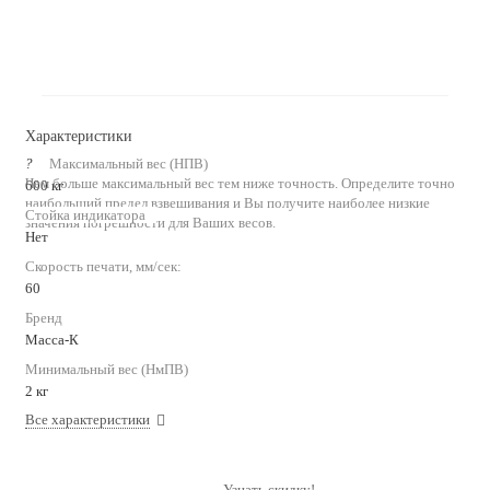
Характеристики
?
Максимальный вес (НПВ)
Чем больше максимальный вес тем ниже точность. Определите точно
600 кг
наибольший предел взвешивания и Вы получите наиболее низкие
Стойка индикатора
значения погрешности для Ваших весов.
Нет
Скорость печати, мм/сек:
60
Бренд
Масса-К
Минимальный вес (НмПВ)
2 кг
Все характеристики
Узнать скидку!