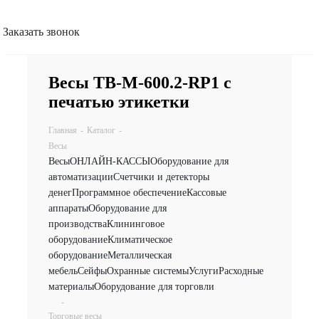
Заказать звонок
Весы TB-M-600.2-RP1 с
печатью этикетки
Главная
-
Каталог
-
Весы
Весы
ОНЛАЙН-КАССЫ
Оборудование для
автоматизации
Счетчики и детекторы
денег
Программное обеспечение
Кассовые
аппараты
Оборудование для
производства
Клининговое
оборудование
Климатическое
оборудование
Металлическая
мебель
Сейфы
Охранные системы
Услуги
Расходные
материалы
Оборудование для торговли
-
Торговые весы