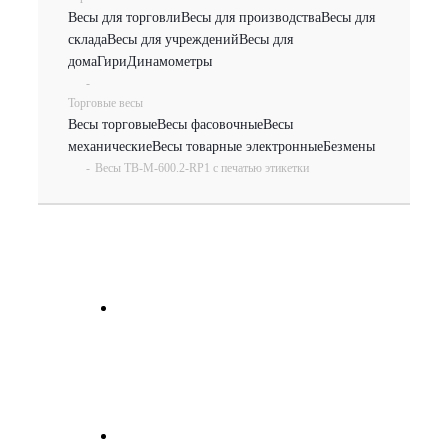
Весы для торговли
Весы для производства
Весы для
склада
Весы для учреждений
Весы для
дома
Гири
Динамометры
-
Торговые весы
Весы торговые
Весы фасовочные
Весы
механические
Весы товарные электронные
Безмены
-
Весы TB-M-600.2-RP1 с печатью этикетки