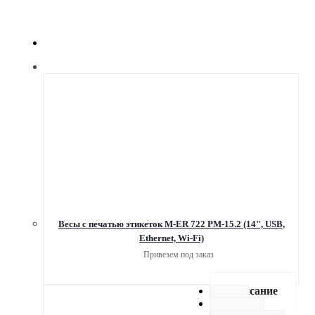
Весы с печатью этикеток M-ER 722 PM-15.2 (14", USB,
Ethernet, Wi-Fi)
Привезем под заказ
Описание
Как