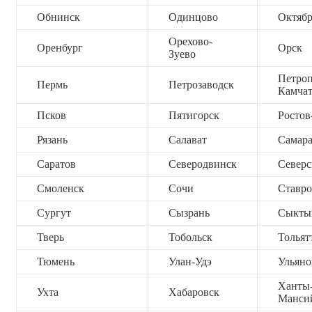
Обнинск
Одинцово
Октяб
Орехово-
Оренбург
Орск
Зуево
Петроп
Пермь
Петрозаводск
Камча
Псков
Пятигорск
Ростов
Рязань
Салават
Самар
Саратов
Северодвинск
Северс
Смоленск
Сочи
Ставро
Сургут
Сызрань
Сыкты
Тверь
Тобольск
Тольят
Тюмень
Улан-Удэ
Ульяно
Ханты
Ухта
Хабаровск
Манси