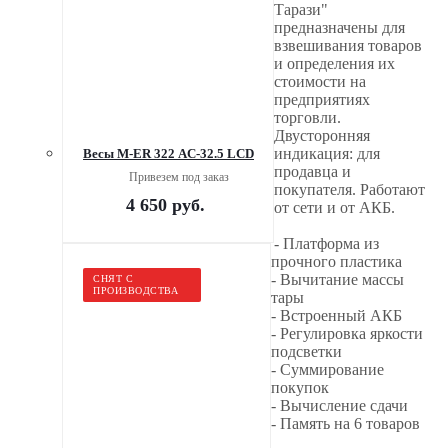
Тарази"
предназначены для
взвешивания товаров
и определения их
стоимости на
предприятиях
торговли.
Двусторонняя
индикация: для
Весы M-ER 322 AС-32.5 LCD
продавца и
Привезем под заказ
покупателя. Работают
4 650
руб.
от сети и от АКБ.
- Платформа из
прочного пластика
- Вычитание массы
СНЯТ С
ПРОИЗВОДСТВА
тары
- Встроенный АКБ
- Регулировка яркости
подсветки
- Суммирование
покупок
- Вычисление сдачи
- Память на 6 товаров