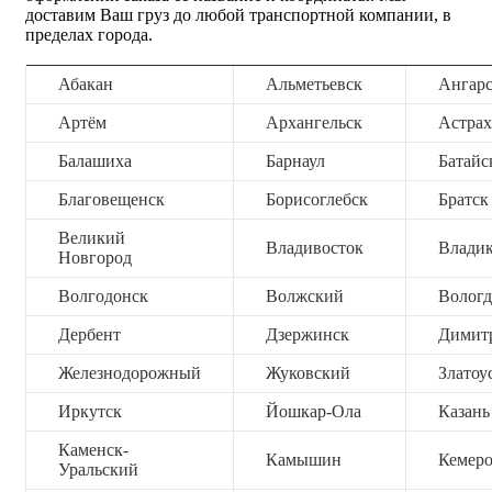
доставим Ваш груз до любой транспортной компании, в
пределах города.
Абакан
Альметьевск
Ангар
Артём
Архангельск
Астрах
Балашиха
Барнаул
Батайс
Благовещенск
Борисоглебск
Братск
Великий
Владивосток
Владик
Новгород
Волгодонск
Волжский
Вологд
Дербент
Дзержинск
Димит
Железнодорожный
Жуковский
Златоу
Иркутск
Йошкар-Ола
Казань
Каменск-
Камышин
Кемер
Уральский