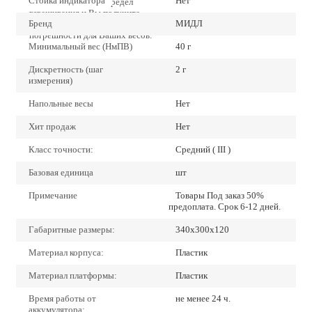
Стойка индикатора
Нет
точно наибольший предел
взвешивания и Вы получите
Бренд
МИДЛ
наиболее низкие значения
погрешности для Ваших весов.
Минимальный вес (НмПВ)
40 г
Дискретность (шаг
2 г
измерения)
Напольные весы
Нет
Хит продаж
Нет
Класс точности:
Средний ( III )
Базовая единица
шт
Примечание
Товары Под заказ 50%
предоплата. Срок 6-12 дней.
Габаритные размеры:
340х300х120
Материал корпуса:
Пластик
Материал платформы:
Пластик
Время работы от
не менее 24 ч.
аккумулятора: