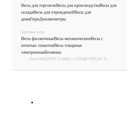
Весы для торговли
Весы для производства
Весы для
склада
Весы для учреждений
Весы для
дома
Гири
Динамометры
-
Торговые весы
Весы фасовочные
Весы механические
Весы с
печатью этикеток
Весы товарные
электронные
Безмены
-
Весы МИДЛ МТ 15 МЖА «АЛТЫН ТАРАЗИ-Т»