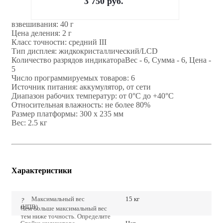
3 750
руб.
взвешивания: 40 г
Цена деления: 2 г
Класс точности: средний III
Тип дисплея: жидкокристаллический/LCD
Количество разрядов индикатораВес - 6, Сумма - 6, Цена -
5
Число программируемых товаров: 6
Источник питания: аккумулятор, от сети
Диапазон рабочих температур: от 0°C до +40°C
Относительная влажность: не более 80%
Размер платформы: 300 х 235 мм
Вес: 2.5 кг
Характеристики
Максимальный вес
15 кг
?
(НПВ)
Чем больше максимальный вес
тем ниже точность. Определите