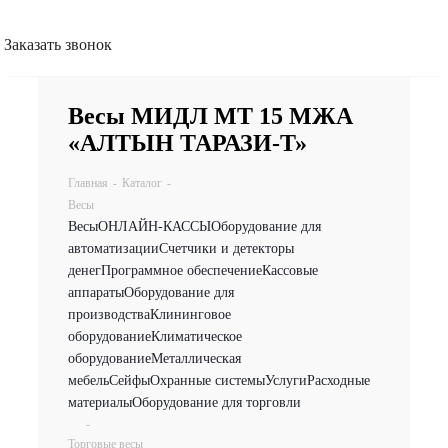
Заказать звонок
Весы МИДЛ МТ 15 МЖА
«АЛТЫН ТАРАЗИ-Т»
Главная
-
Каталог
-
Весы
Весы
ОНЛАЙН-КАССЫ
Оборудование для
автоматизации
Счетчики и детекторы
денег
Программное обеспечение
Кассовые
аппараты
Оборудование для
производства
Клининговое
оборудование
Климатическое
оборудование
Металлическая
мебель
Сейфы
Охранные системы
Услуги
Расходные
материалы
Оборудование для торговли
-
Торговые весы