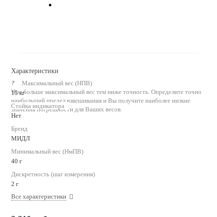
Характеристики
?
Максимальный вес (НПВ)
Чем больше максимальный вес тем ниже точность. Определите точно
15 кг
наибольший предел взвешивания и Вы получите наиболее низкие
Стойка индикатора
значения погрешности для Ваших весов.
Нет
Бренд
МИДЛ
Минимальный вес (НмПВ)
40 г
Дискретность (шаг измерения)
2 г
Все характеристики