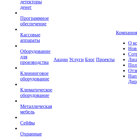
детекторы
денег
Программное
обеспечение
Компания
Кассовые
аппараты
О к
Нов
Оборудование
Сот
для
Акции
Услуги
Блог
Проекты
Лиц
производства
Пол
Отз
Клининговое
Нап
оборудование
Дир
Климатическое
оборудование
Металлическая
мебель
Сейфы
Охранные