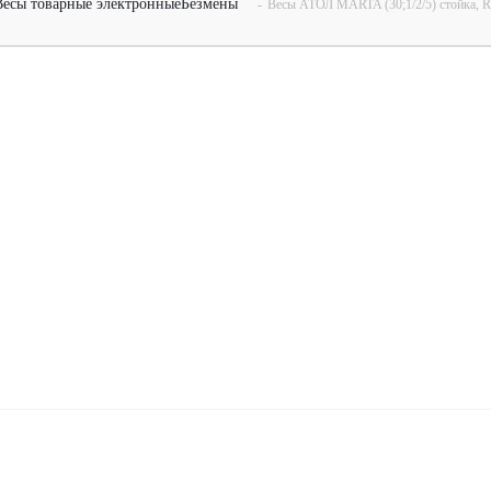
Весы товарные электронные
Безмены
-
Весы АТОЛ MARTA (30;1/2/5) стойка, 