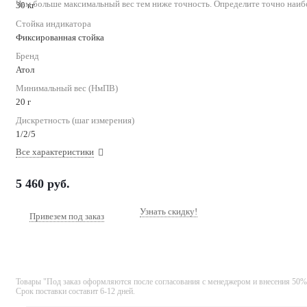
Чем больше максимальный вес тем ниже точность. Определите точно наиб
30 кг
Стойка индикатора
Фиксированная стойка
Бренд
Атол
Минимальный вес (НмПВ)
20 г
Дискретность (шаг измерения)
1/2/5
Все характеристики
5 460
руб.
Узнать скидку!
Привезем под заказ
Товары "Под заказ оформляются после согласования с менеджером и внесения 50%
Срок поставки составит 6-12 дней.