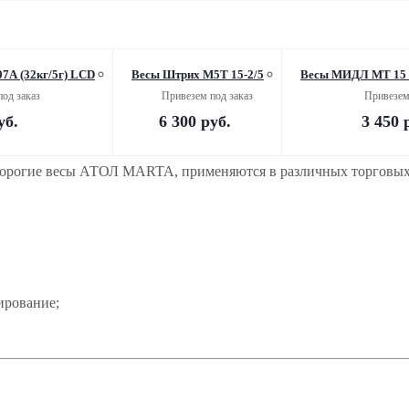
07A (32кг/5г) LCD
Весы Штрих М5Т 15-2/5
Весы МИДЛ МТ 15
од заказ
Привезем под заказ
Привезем
уб.
6 300
руб.
3 450
р
орогие весы АТОЛ MARTA, применяются в различных торговых 
ирование;