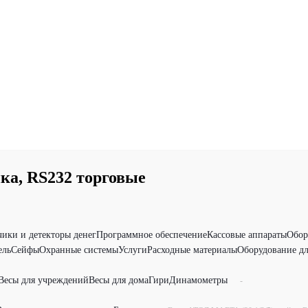
ка, RS232 торговые
чики и детекторы денег
Программное обеспечение
Кассовые аппараты
Обор
ель
Сейфы
Охранные системы
Услуги
Расходные материалы
Оборудование дл
Весы для учреждений
Весы для дома
Гири
Динамометры
-