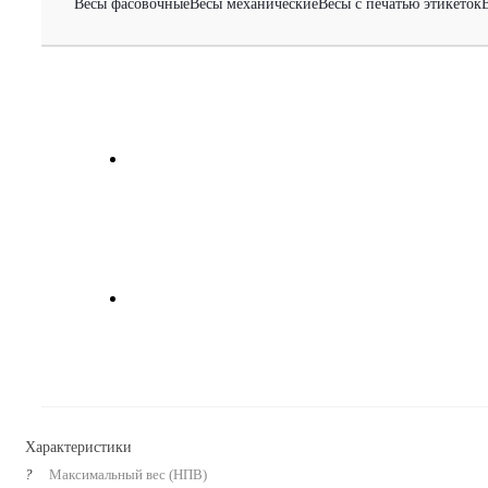
Весы фасовочные
Весы механические
Весы с печатью этикеток
Характеристики
?
Максимальный вес (НПВ)