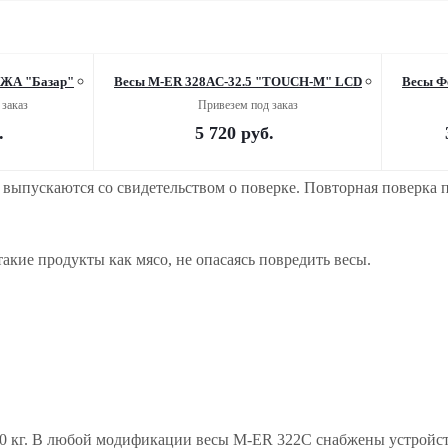
ЖА "Базар"
Весы M-ER 328AC-32.5 "TOUCH-M" LCD
Весы Ф
заказ
Привезем под заказ
.
5 720
руб.
ы выпускаются со свидетельством о поверке. Повторная поверка
акие продукты как мясо, не опасаясь повредить весы.
30 кг. В любой модификации весы M-ER 322С снабжены устройст