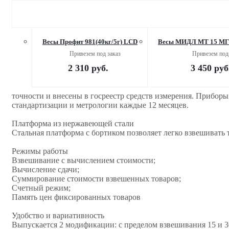
Весы Профит 981(40кг/5г) LCD
Весы МИДЛ МТ 15 МГ
Привезем под заказ
Привезем под 
2 310
руб.
3 450
руб
точности и внесены в госреестр средств измерения. Прибор
стандартизации и метрологии каждые 12 месяцев.
Платформа из нержавеющей стали
Стальная платформа с бортиком позволяет легко взвешивать т
Режимы работы
Взвешивание с вычислением стоимости;
Вычисление сдачи;
Суммирование стоимости взвешенных товаров;
Счетный режим;
Память цен фиксированных товаров
Удобство и вариативность
Выпускается 2 модификации: с пределом взвешивания 15 и 