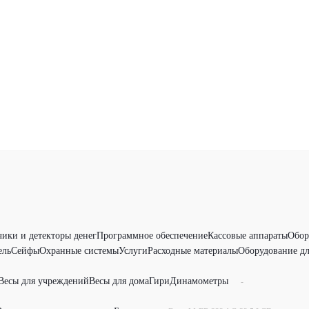
чики и детекторы денег
Программное обеспечение
Кассовые аппараты
Обор
ель
Сейфы
Охранные системы
Услуги
Расходные материалы
Оборудование дл
Весы для учреждений
Весы для дома
Гири
Динамометры
-