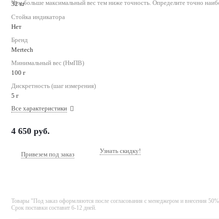
Чем больше максимальный вес тем ниже точность. Определите точно наиб
32 кг
Стойка индикатора
Нет
Бренд
Mertech
Минимальный вес (НмПВ)
100 г
Дискретность (шаг измерения)
5 г
Все характеристики
4 650
руб.
Узнать скидку!
Привезем под заказ
Товары "Под заказ оформляются после согласования с менеджером и внесения 50%
Срок поставки составит 6-12 дней.