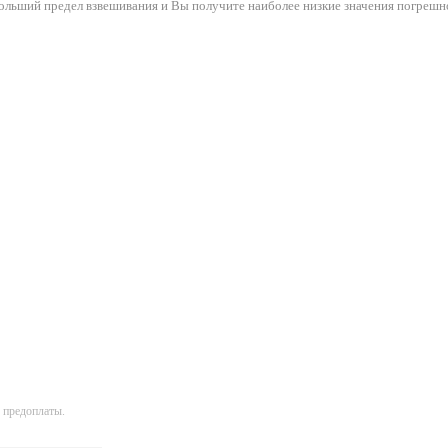
ольший предел взвешивания и Вы получите наиболее низкие значения погрешн
 предоплаты.