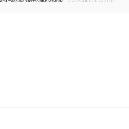
Весы товарные электронные
Безмены
-
Весы M-ER 322 AС-32.5 LCD