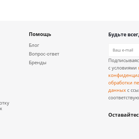
Помощь
Будьте всег
Блог
Вопрос-ответ
Подписываясь
Бренды
с условиями
конфиденци
обработки п
данных
с ссы
и
соответству
отку
х
Оставайтес