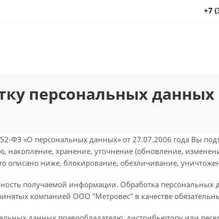
+7 (
тку персональных данных
52-ФЗ «О персональных данных» от 27.07.2006 года Вы под
ю, накопление, хранение, уточнение (обновление, изменени
это описано ниже, блокирование, обезличивание, уничтоже
ность получаемой информации. Обработка персональных д
принятых компанией ООО "Метровес" в качестве обязатель
альных данных правообладателю, дистрибьютору или ресел