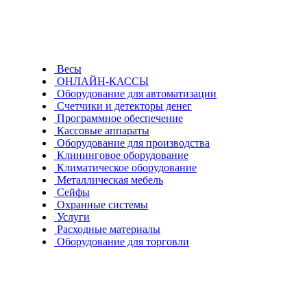
9fd06e17-8cdc-11f1-bc99-
569267ffcc8e
Весы
efa096e8-8cd9-11f1-bc99-
ОНЛАЙН-КАССЫ
Оборудование для автоматизации
Счетчики и детекторы денег
569267ffcc8e
Программное обеспечение
Кассовые аппараты
96ccb3ee-8cd7-11f1-bc99-
Оборудование для производства
Клининговое оборудование
Климатическое оборудование
569267ffcc8e
Металлическая мебель
Сейфы
Охранные системы
3847a908-8cbf-11f1-bc99-
Услуги
Расходные материалы
569267ffcc8e
Оборудование для торговли
Риббон RESIN OUT
Будьте всегда в курсе!
Узнавайте о скидках и акциях первым