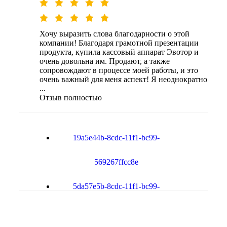
Хочу выразить слова благодарности о этой
компании! Благодаря грамотной презентации
продукта, купила кассовый аппарат Эвотор и
очень довольна им. Продают, а также
сопровождают в процессе моей работы, и это
очень важный для меня аспект! Я неоднократно
...
Отзыв полностью
19a5e44b-8cdc-11f1-bc99-
569267ffcc8e
5da57e5b-8cdc-11f1-bc99-
569267ffcc8e