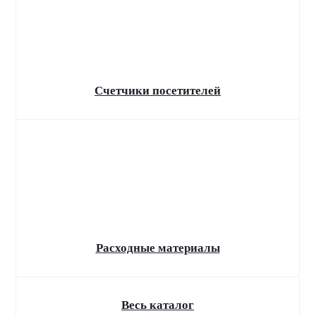
маркировка воды!
Обязательная маркировка упакованной воды
для розничных предприятий и общепита.
Теперь принять поставку или продать товар
клиенту можно будет только через
государственную систему маркировки
Счетчики посетителей
"Честный знак"
Расходные материалы
Весь каталог