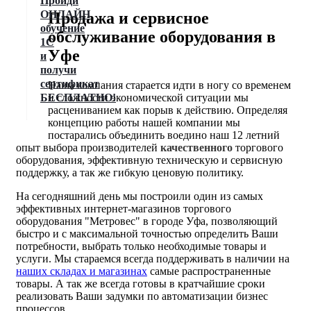
Пройди
ОНЛАЙН
Продажа и сервисное
обучение
обслуживание оборудования в
1С
Уфе
и
получи
сертификат
Наша компания старается идти в ногу со временем
БЕСПЛАТНО!
и сложности экономической ситуации мы
расцениванием как порыв к действию. Определяя
концепцию работы нашей компании мы
постарались объединить воедино наш 12 летний
опыт выбора производителей
качественного
торгового
оборудования, эффективную техническую и сервисную
поддержку, а так же гибкую ценовую политику.
На сегодняшний день мы построили один из самых
эффективных интернет-магазинов торгового
оборудования "Метровес" в городе Уфа, позволяющий
быстро и с максимальной точностью определить Ваши
потребности, выбрать только необходимые товары и
услуги. Мы стараемся всегда поддерживать в наличии на
наших складах и магазинах
самые распространенные
товары. А так же всегда готовы в кратчайшие сроки
реализовать Ваши задумки по автоматизации бизнес
процессов.