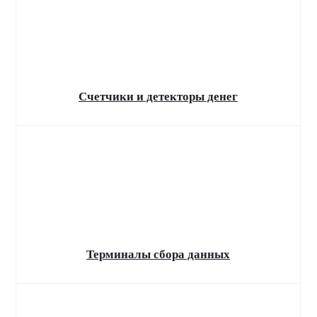
Профессиональный
ремонт бытовой
техники в Уфе
С бесплатной доставкой в сервис!
Счетчики и детекторы денег
Терминалы сбора данных