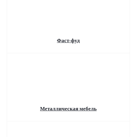
Доход на УСН
превысил 60 млн?
Новые правила для
бизнеса
Готовьтесь к изменениям: что нужно знать про
Фаст-фуд
ставки 5% и 7% и как избежать ошибок.
Металлическая мебель