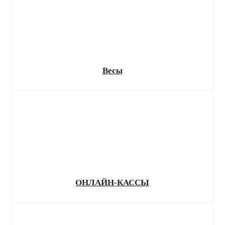
перепрошивка касс с 1
сентября
По новым требованиям с 1 сентября 2025 года
все пользователи онлайн-касс должны
обновить прошивку на кассовых аппаратах
Весы
ОНЛАЙН-КАССЫ