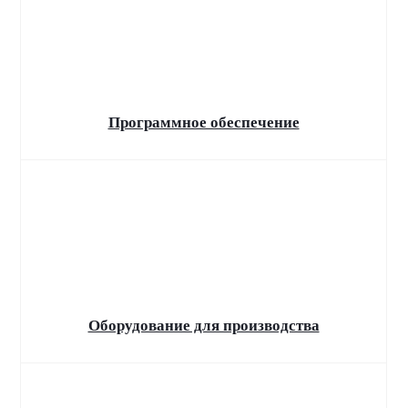
Маркировка товаров
Уважаемые клиенты! С 1 марта 2025 года
вступает в силу третья волна обязательной
маркировки товаров.
Программное обеспечение
Оборудование для производства