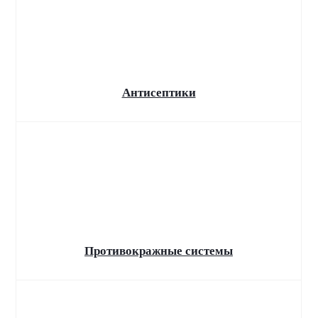
Внедрим "Битрикс24"
Антисептики
Противокражные системы
Обязательная