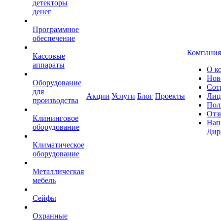
детекторы
денег
Программное
обеспечение
Компания
Кассовые
аппараты
О к
Нов
Оборудование
Сот
для
Акции
Услуги
Блог
Проекты
Лиц
производства
Пол
Отз
Клининговое
Нап
оборудование
Дир
Климатическое
оборудование
Металлическая
мебель
Сейфы
Охранные