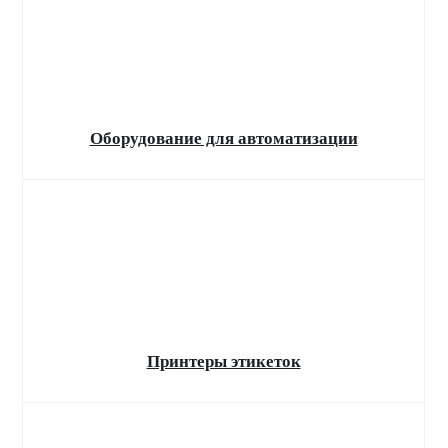
Ремонт и модернизация
автомобильных весов
Калибровка и поверка весов
Оборудование для автоматизации
Принтеры этикеток