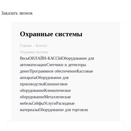
Заказать звонок
Охранные системы
Главная
-
Каталог
-
Охранные системы
Весы
ОНЛАЙН-КАССЫ
Оборудование для
автоматизации
Счетчики и детекторы
денег
Программное обеспечение
Кассовые
аппараты
Оборудование для
производства
Клининговое
оборудование
Климатическое
оборудование
Металлическая
мебель
Сейфы
Услуги
Расходные
материалы
Оборудование для торговли