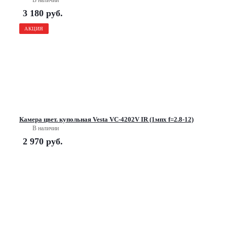
3 180
руб.
АКЦИЯ
Камера цвет. купольная Vesta VC-4202V IR (1мпх f=2.8-12)
В наличии
2 970
руб.