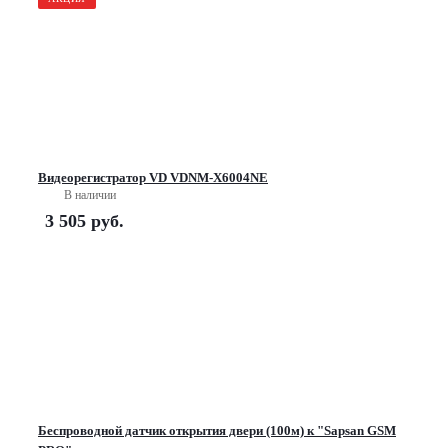
Видеорегистратор VD VDNM-X6004NE
В наличии
3 505
руб.
Беспроводной датчик открытия двери (100м) к "Sapsan GSM