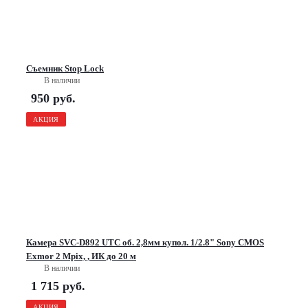
Съемник Stop Lock
В наличии
950
руб.
АКЦИЯ
Камера SVC-D892 UTC об. 2,8мм купол. 1/2.8" Sony CMOS
Exmor 2 Mpix, , ИК до 20 м
В наличии
1 715
руб.
АКЦИЯ