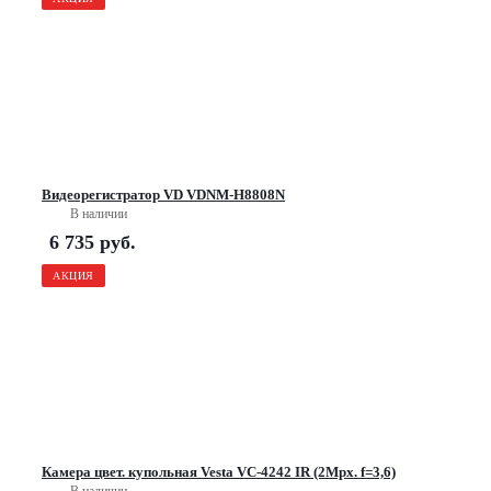
Видеорегистратор VD VDNM-H8808N
В наличии
6 735
руб.
АКЦИЯ
Камера цвет. купольная Vesta VC-4242 IR (2Mpx. f=3,6)
В наличии