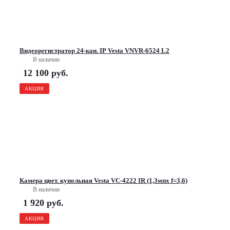
Видеорегистратор 24-кан. IP Vesta VNVR-6524 L2
В наличии
12 100
руб.
АКЦИЯ
Камера цвет. купольная Vesta VC-4222 IR (1,3мпх f=3,6)
В наличии
1 920
руб.
АКЦИЯ