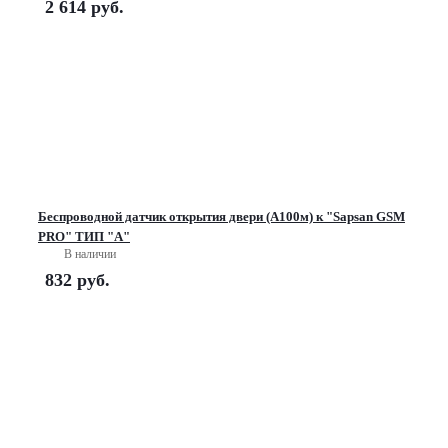
2 614
руб.
Беспроводной датчик открытия двери (А100м) к "Sapsan GSM
PRO" ТИП "А"
В наличии
832
руб.