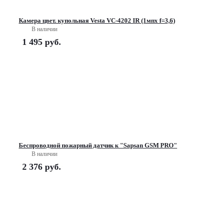
Камера цвет. купольная Vesta VC-4202 IR (1мпх f=3,6)
В наличии
1 495
руб.
Беспроводной пожарный датчик к "Sapsan GSM PRO"
В наличии
2 376
руб.