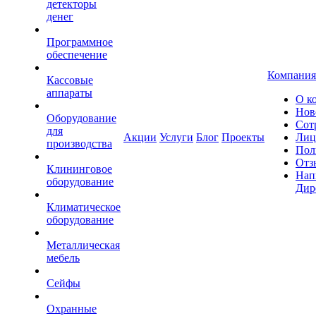
детекторы
денег
Программное
обеспечение
Компания
Кассовые
аппараты
О к
Нов
Оборудование
Сот
для
Акции
Услуги
Блог
Проекты
Лиц
производства
Пол
Отз
Клининговое
Нап
оборудование
Дир
Климатическое
оборудование
Металлическая
мебель
Сейфы
Охранные