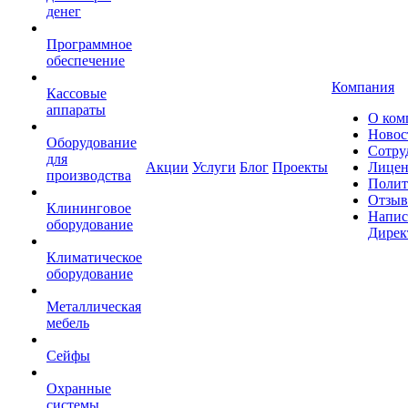
денег
Программное
обеспечение
Компания
Кассовые
аппараты
О ком
Новос
Оборудование
Сотру
для
Акции
Услуги
Блог
Проекты
Лицен
производства
Полит
Отзы
Клининговое
Напис
оборудование
Дирек
Климатическое
оборудование
Металлическая
мебель
Сейфы
Охранные
системы