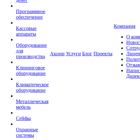
денег
Программное
обеспечение
Компания
Кассовые
аппараты
О ком
Новос
Оборудование
Сотру
для
Акции
Услуги
Блог
Проекты
Лицен
производства
Полит
Отзы
Клининговое
Напис
оборудование
Дирек
Климатическое
оборудование
Металлическая
мебель
Сейфы
Охранные
системы