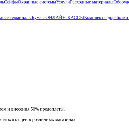
ль
Сейфы
Охранные системы
Услуги
Расходные материалы
Оборуд
жные терминалы
Бумага
ОНЛАЙН-КАССЫ
Комплекты доработки 
ром и внесения 50% предоплаты.
ичаться от цен в розничных магазинах.