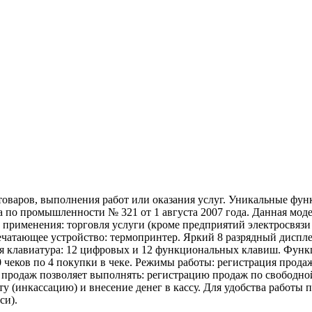
оваров, выполнения работ или оказания услуг. Уникальные фун
а по промышленности № 321 от 1 августа 2007 года. Данная мо
рименения: торговля услуги (кроме предприятий электросвязи и
ечатающее устройство: термопринтер. Яркий 8 разрядный диспле
 клавиатура: 12 цифровых и 12 функциональных клавиш. Функци
чеков по 4 покупки в чеке. Режимы работы: регистрация продаж
 продаж позволяет выполнять: регистрацию продаж по свободно
ту (инкассацию) и внесение денег в кассу. Для удобства работы
си).