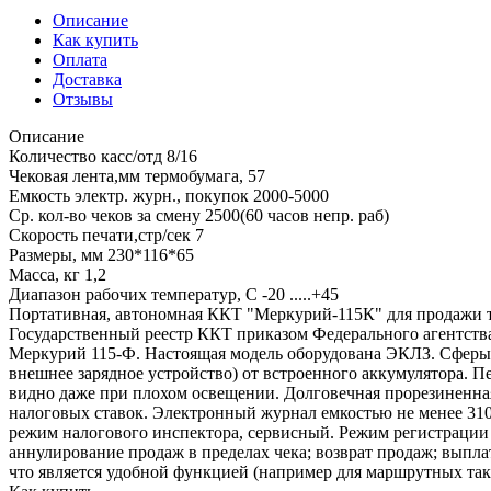
Описание
Как купить
Оплата
Доставка
Отзывы
Описание
Количество касс/отд 8/16
Чековая лента,мм термобумага, 57
Емкость электр. журн., покупок 2000-5000
Ср. кол-во чеков за смену 2500(60 часов непр. раб)
Скорость печати,стр/сек 7
Размеры, мм 230*116*65
Масса, кг 1,2
Диапазон рабочих температур, С -20 .....+45
Портативная, автономная ККТ "Меркурий-115К" для продажи т
Государственный реестр ККТ приказом Федерального агентств
Меркурий 115-Ф. Настоящая модель оборудована ЭКЛЗ. Сферы п
внешнее зарядное устройство) от встроенного аккумулятора. П
видно даже при плохом освещении. Долговечная прорезиненная
налоговых ставок. Электронный журнал емкостью не менее 310 
режим налогового инспектора, сервисный. Режим регистрации
аннулирование продаж в пределах чека; возврат продаж; выпла
что является удобной функцией (например для маршрутных так