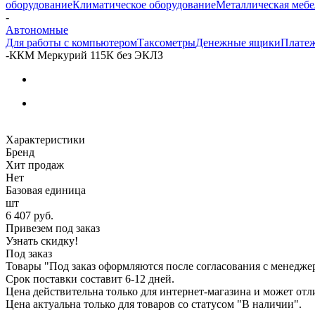
оборудование
Климатическое оборудование
Металлическая мебе
-
Автономные
Для работы с компьютером
Таксометры
Денежные ящики
Плате
-
ККМ Меркурий 115К без ЭКЛЗ
Характеристики
Бренд
Хит продаж
Нет
Базовая единица
шт
6 407
руб.
Привезем под заказ
Узнать скидку!
Под заказ
Товары "Под заказ оформляются после согласования с менедже
Срок поставки составит 6-12 дней.
Цена действительна только для интернет-магазина и может отл
Цена актуальна только для товаров со статусом "В наличии".