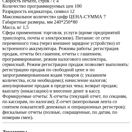
Скорость печати, строк / с 4
Количество программируемых цен 100
Разрядность индикатора, символ 12
Максимальное количество цифр ЦЕНА-СУММА 7
Габаритные размеры, мм 240*250*80
Масса, кг 1,5
Сфера применения: торговля, услуги (кроме предприятий
транспорта, почты и электросвязи). Питание: от сети
переменного тока (через внешнее зарядное устройство) от
встроенного аккумулятора. Режимы работы: регистрация
продаж, отчеты без гашения, отчеты с гашением,
программирование, режим налогового инспектора,
сервисный. Режим регистрации продаж позволяет выполнять:
регистрацию продаж по свободной цене и по
запрограммированным кодам товаров (с указанием
количества, если необходимо); начисление налогов;
аннулирование продаж в пределах чека; возврат продаж;
выплату (инкассацию) и внесение денег в кассу.
Формируемые отчеты: X-отчеты (текущий отчет, по секциям,
по кассирам, по налогам); Z-отчет (контрольная лента со
снятием показателей денежных и операционных регистров);
фискальные отчеты (полные, сокращенные, по датам, по
номерам смен).
Документы