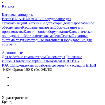
-
Каталог
-
Кассовые аппараты
Весы
ОНЛАЙН-КАССЫ
Оборудование для
автоматизации
Счетчики и детекторы денег
Программное
обеспечение
Кассовые аппараты
Оборудование для
производства
Клининговое оборудование
Климатическое
оборудование
Металлическая мебель
Сейфы
Охранные
системы
Услуги
Расходные материалы
Оборудование для
торговли
-
Автономные
Для работы с компьютером
Таксометры
Денежные
ящики
Платежные терминалы
Бумага
ОНЛАЙН-
КАССЫ
Комплекты доработки до онлайн кассы
Для ЕНВД
-
ККМ Орион 100 К (без ЭКЛЗ)
Характеристики
Бренд