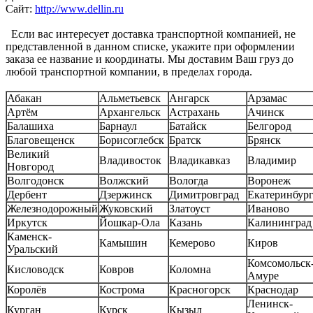
Сайт:
http://www.dellin.ru
Если вас интересует доставка транспортной компанией, не
представленной в данном списке, укажите при оформлении
заказа ее название и координаты. Мы доставим Ваш груз до
любой транспортной компании, в пределах города.
Абакан
Альметьевск
Ангарск
Арзамас
Артём
Архангельск
Астрахань
Ачинск
Балашиха
Барнаул
Батайск
Белгород
Благовещенск
Борисоглебск
Братск
Брянск
Великий
Владивосток
Владикавказ
Владимир
Новгород
Волгодонск
Волжский
Вологда
Воронеж
Дербент
Дзержинск
Димитровград
Екатеринбур
Железнодорожный
Жуковский
Златоуст
Иваново
Иркутск
Йошкар-Ола
Казань
Калининград
Каменск-
Камышин
Кемерово
Киров
Уральский
Комсомольск-
Кисловодск
Ковров
Коломна
Амуре
Королёв
Кострома
Красногорск
Краснодар
Ленинск-
Курган
Курск
Кызыл