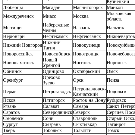
Кузнецкий
Люберцы
Магадан
Магнитогорск
Майкоп
Московская
Междуреченск
Миасс
Москва
область
Набережные
Мытищи
Назрань
Нальчик
Челны
Нерюнгри
Нефтекамск
Нефтеюганск
Нижневартов
Нижний
Нижний Новгород
Новокузнецк
Новокуйбыш
Тагил
Новороссийск
Новосибирск
Новотроицк
Новочебокса
Новый
Новошахтинск
Ногинск
Норильск
Уренгой
Обнинск
Одинцово
Октябрьский
Омск
Орехово-
Оренбург
Орск
Пенза
Зуево
Петропавловск-
Пермь
Петрозаводск
Подольск
Камчатский
Псков
Пятигорск
Ростов-на-Дону
Рубцовск
Рязань
Салават
Самара
Санкт-Петер
Саратов
Северодвинск
Северск
Сергиев Пос
Смоленск
Сочи
Ставрополь
Старый Оско
Сургут
Сызрань
Сыктывкар
Таганрог
Тверь
Тобольск
Тольятти
Томск