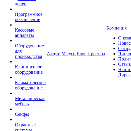
денег
Программное
обеспечение
Компания
Кассовые
аппараты
О ком
Новос
Оборудование
Сотру
для
Акции
Услуги
Блог
Проекты
Лицен
производства
Полит
Отзы
Клининговое
Напис
оборудование
Дирек
Климатическое
оборудование
Металлическая
мебель
Сейфы
Охранные
системы