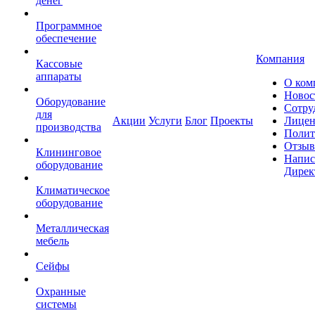
денег
Программное
обеспечение
Компания
Кассовые
аппараты
О ком
Новос
Оборудование
Сотру
для
Акции
Услуги
Блог
Проекты
Лицен
производства
Полит
Отзы
Клининговое
Напис
оборудование
Дирек
Климатическое
оборудование
Металлическая
мебель
Сейфы
Охранные
системы