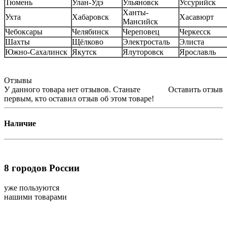
Тюмень
Улан-Удэ
Ульяновск
Уссурийск
Ханты-
Ухта
Хабаровск
Хасавюрт
Мансийск
Чебоксары
Челябинск
Череповец
Черкесск
Шахты
Щёлково
Электросталь
Элиста
Южно-Сахалинск
Якутск
Ялуторовск
Ярославль
Отзывы
У данного товара нет отзывов. Станьте
Оставить отзыв
первым, кто оставил отзыв об этом товаре!
Наличие
8
городов России
уже пользуются
нашими товарами