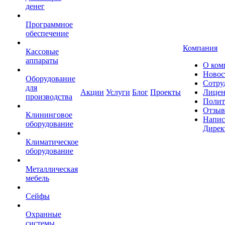
денег
Программное
обеспечение
Компания
Кассовые
аппараты
О ком
Новос
Оборудование
Сотру
для
Акции
Услуги
Блог
Проекты
Лицен
производства
Полит
Отзы
Клининговое
Напис
оборудование
Дирек
Климатическое
оборудование
Металлическая
мебель
Сейфы
Охранные
системы