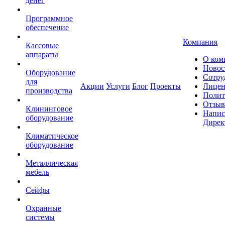
денег
Программное
обеспечение
Компания
Кассовые
аппараты
О ком
Новос
Оборудование
Сотру
для
Акции
Услуги
Блог
Проекты
Лицен
производства
Полит
Отзы
Клининговое
Напис
оборудование
Дирек
Климатическое
оборудование
Металлическая
мебель
Сейфы
Охранные
системы