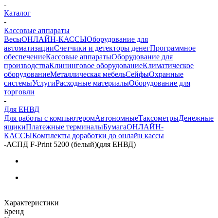
-
Каталог
-
Кассовые аппараты
Весы
ОНЛАЙН-КАССЫ
Оборудование для
автоматизации
Счетчики и детекторы денег
Программное
обеспечение
Кассовые аппараты
Оборудование для
производства
Клининговое оборудование
Климатическое
оборудование
Металлическая мебель
Сейфы
Охранные
системы
Услуги
Расходные материалы
Оборудование для
торговли
-
Для ЕНВД
Для работы с компьютером
Автономные
Таксометры
Денежные
ящики
Платежные терминалы
Бумага
ОНЛАЙН-
КАССЫ
Комплекты доработки до онлайн кассы
-
АСПД F-Print 5200 (белый)(для ЕНВД)
Характеристики
Бренд