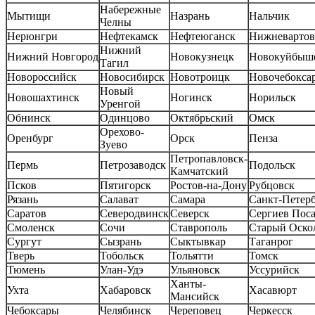
Набережные
Мытищи
Назрань
Нальчик
Челны
Нерюнгри
Нефтекамск
Нефтеюганск
Нижневартов
Нижний
Нижний Новгород
Новокузнецк
Новокуйбыш
Тагил
Новороссийск
Новосибирск
Новотроицк
Новочебокса
Новый
Новошахтинск
Ногинск
Норильск
Уренгой
Обнинск
Одинцово
Октябрьский
Омск
Орехово-
Оренбург
Орск
Пенза
Зуево
Петропавловск-
Пермь
Петрозаводск
Подольск
Камчатский
Псков
Пятигорск
Ростов-на-Дону
Рубцовск
Рязань
Салават
Самара
Санкт-Петер
Саратов
Северодвинск
Северск
Сергиев Пос
Смоленск
Сочи
Ставрополь
Старый Оско
Сургут
Сызрань
Сыктывкар
Таганрог
Тверь
Тобольск
Тольятти
Томск
Тюмень
Улан-Удэ
Ульяновск
Уссурийск
Ханты-
Ухта
Хабаровск
Хасавюрт
Мансийск
Чебоксары
Челябинск
Череповец
Черкесск