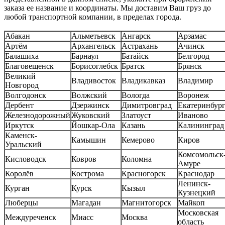
заказа ее название и координаты. Мы доставим Ваш груз до
любой транспортной компании, в пределах города.
Абакан
Альметьевск
Ангарск
Арзамас
Артём
Архангельск
Астрахань
Ачинск
Балашиха
Барнаул
Батайск
Белгород
Благовещенск
Борисоглебск
Братск
Брянск
Великий
Владивосток
Владикавказ
Владимир
Новгород
Волгодонск
Волжский
Вологда
Воронеж
Дербент
Дзержинск
Димитровград
Екатеринбур
Железнодорожный
Жуковский
Златоуст
Иваново
Иркутск
Йошкар-Ола
Казань
Калининград
Каменск-
Камышин
Кемерово
Киров
Уральский
Комсомольск-
Кисловодск
Ковров
Коломна
Амуре
Королёв
Кострома
Красногорск
Краснодар
Ленинск-
Курган
Курск
Кызыл
Кузнецкий
Люберцы
Магадан
Магнитогорск
Майкоп
Московская
Междуреченск
Миасс
Москва
область