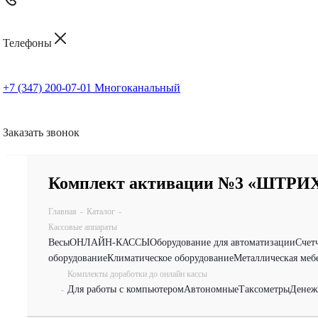
Телефоны
+7 (347) 200-07-01
Многоканальный
Заказать звонок
Комплект активации №3 «ШТР
Главная
-
Каталог
-
Кассовые аппараты
Весы
ОНЛАЙН-КАССЫ
Оборудование для автоматизации
Счет
оборудование
Климатическое оборудование
Металлическая меб
Комплекты доработки до онлайн кассы
Для работы с компьютером
Автономные
Таксометры
Денеж
-