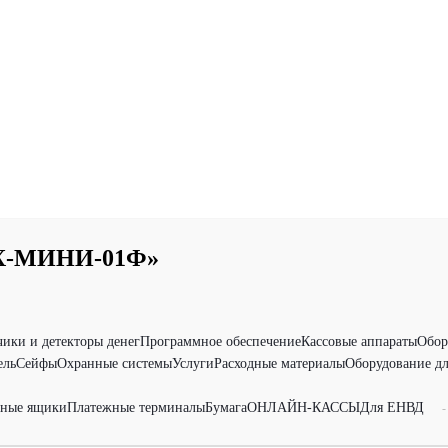
ИХ-МИНИ-01Ф»
чики и детекторы денег
Программное обеспечение
Кассовые аппараты
Обор
ель
Сейфы
Охранные системы
Услуги
Расходные материалы
Оборудование дл
ные ящики
Платежные терминалы
Бумага
ОНЛАЙН-КАССЫ
Для ЕНВД
-