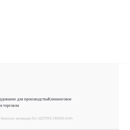
удование для производства
Клининговое
я торговли
Комплект активации №3 «ШТРИХ-МИНИ-01Ф»