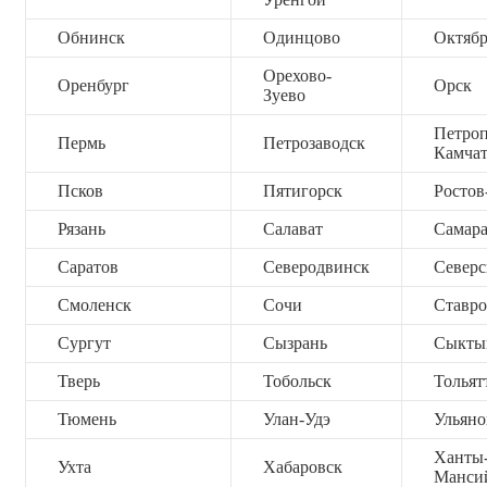
Обнинск
Одинцово
Октяб
Орехово-
Оренбург
Орск
Зуево
Петроп
Пермь
Петрозаводск
Камча
Псков
Пятигорск
Ростов
Рязань
Салават
Самар
Саратов
Северодвинск
Северс
Смоленск
Сочи
Ставро
Сургут
Сызрань
Сыкты
Тверь
Тобольск
Тольят
Тюмень
Улан-Удэ
Ульяно
Ханты
Ухта
Хабаровск
Манси