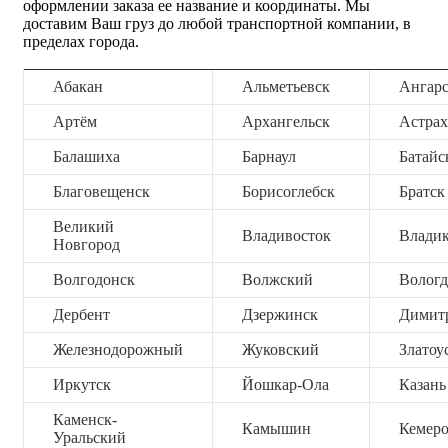
оформлении заказа ее название и координаты. Мы
доставим Ваш груз до любой транспортной компании, в
пределах города.
Абакан
Альметьевск
Ангар
Артём
Архангельск
Астрах
Балашиха
Барнаул
Батайс
Благовещенск
Борисоглебск
Братск
Великий
Владивосток
Владик
Новгород
Волгодонск
Волжский
Вологд
Дербент
Дзержинск
Димит
Железнодорожный
Жуковский
Златоу
Иркутск
Йошкар-Ола
Казань
Каменск-
Камышин
Кемер
Уральский