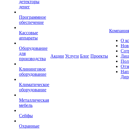
детекторы
денег
Программное
обеспечение
Компания
Кассовые
аппараты
О к
Нов
Оборудование
Сот
для
Акции
Услуги
Блог
Проекты
Лиц
производства
Пол
Отз
Клининговое
Нап
оборудование
Дир
Климатическое
оборудование
Металлическая
мебель
Сейфы
Охранные