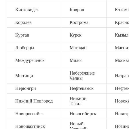
Кисловодск
Ковров
Колом
Королёв
Кострома
Красно
Курган
Курск
Кызыл
Люберцы
Магадан
Магни
Междуреченск
Миасс
Москв
Набережные
Мытищи
Назран
Челны
Нерюнгри
Нефтекамск
Нефте
Нижний
Нижний Новгород
Новок
Тагил
Новороссийск
Новосибирск
Новот
Новый
Новошахтинск
Ногин
Уренгой