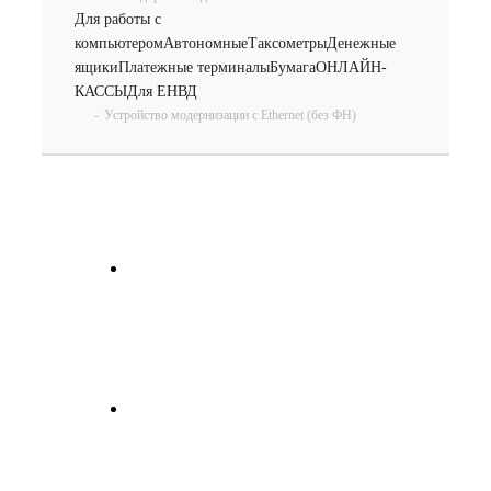
Для работы с
компьютером
Автономные
Таксометры
Денежные
ящики
Платежные терминалы
Бумага
ОНЛАЙН-
КАССЫ
Для ЕНВД
-
Устройство модернизации с Ethernet (без ФН)