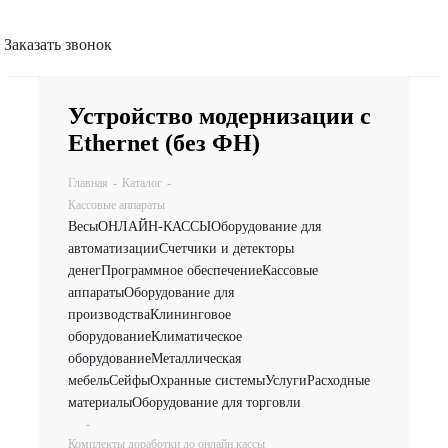
Заказать звонок
Устройство модернизации с
Ethernet (без ФН)
Главная
-
Каталог
-
Кассовые аппараты
Весы
ОНЛАЙН-КАССЫ
Оборудование для
автоматизации
Счетчики и детекторы
денег
Программное обеспечение
Кассовые
аппараты
Оборудование для
производства
Клининговое
оборудование
Климатическое
оборудование
Металлическая
мебель
Сейфы
Охранные системы
Услуги
Расходные
материалы
Оборудование для торговли
-
Комплекты доработки до онлайн кассы