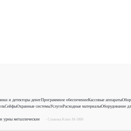
чики и детекторы денег
Программное обеспечение
Кассовые аппараты
Обор
ель
Сейфы
Охранные системы
Услуги
Расходные материалы
Оборудование дл
и урны металлические
-
Сушилка Ksitex М-1800