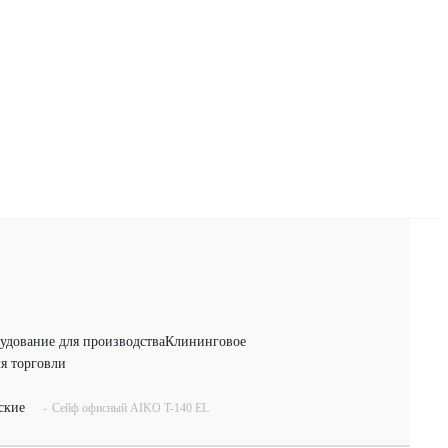
удование для производства
Клининговое
я торговли
ские
-
Сейф офисный AIKO T-140 EL