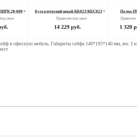
 ШРК 28-600
Бухгалтерский шкаф КБ023/КБC023
Полка П
под заказ
Привезем под заказ
Привезем 
уб.
14 229
руб.
1 320
р
 сейф в офисную мебель. Габариты сейфа 140*195*140 мм, вес 3 к
тест