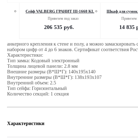
Сейф VALBERG ГРАНИТ III-1668 KL
Шкаф для сумок
Привезем под заказ
Привезем 
206 535
руб.
14 835
р
анкерного крепления к стене и полу, а можно замаскировать
набором цифр от 4 до 6 знаков. Сертификат соответствия Рос
Характеристики:
Тип замка: Кодовый электронный
Толщина лицевой панели: 2.8 мм
Внешние размеры (В*Ш*Г): 140x195x140
Внутренние размеры (В*Ш*Г): 138х193х107
Внутренний объем: 2.5
Тип сейфа: Горизонтальный
Количество секций: 1 секция
Характеристики