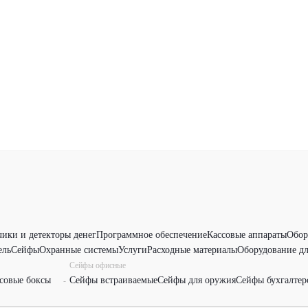
чики и детекторы денег
Программное обеспечение
Кассовые аппараты
Обор
ель
Сейфы
Охранные системы
Услуги
Расходные материалы
Оборудование дл
Сейфы офисные
совые боксы
Сейфы встраиваемые
Сейфы для оружия
Сейфы бухгалтер
-