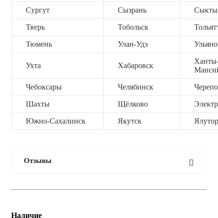
Сургут
Сызрань
Сыкты
Тверь
Тобольск
Тольят
Тюмень
Улан-Удэ
Ульяно
Ханты
Ухта
Хабаровск
Манси
Чебоксары
Челябинск
Черепо
Шахты
Щёлково
Электр
Южно-Сахалинск
Якутск
Ялутор
Отзывы
Наличие