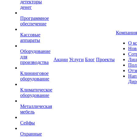
детекторы
денег
Программное
обеспечение
Компания
Кассовые
аппараты
О к
Нов
Оборудование
Сот
для
Акции
Услуги
Блог
Проекты
Лиц
производства
Пол
Отз
Клининговое
Нап
оборудование
Дир
Климатическое
оборудование
Металлическая
мебель
Сейфы
Охранные