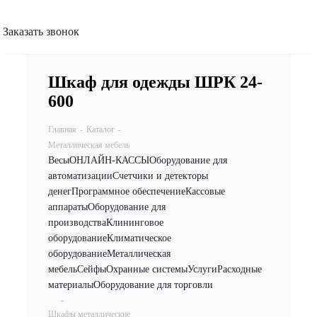
Заказать звонок
Шкаф для одежды ШРК 24-
600
Главная
-
Каталог
-
Металлическая мебель
Весы
ОНЛАЙН-КАССЫ
Оборудование для
автоматизации
Счетчики и детекторы
денег
Программное обеспечение
Кассовые
аппараты
Оборудование для
производства
Клининговое
оборудование
Климатическое
оборудование
Металлическая
мебель
Сейфы
Охранные системы
Услуги
Расходные
материалы
Оборудование для торговли
-
Шкафы металлические