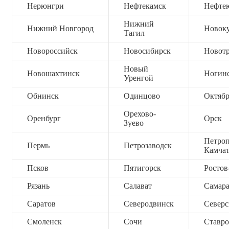
Нерюнгри
Нефтекамск
Нефте
Нижний
Нижний Новгород
Новок
Тагил
Новороссийск
Новосибирск
Новот
Новый
Новошахтинск
Ногин
Уренгой
Обнинск
Одинцово
Октяб
Орехово-
Оренбург
Орск
Зуево
Петроп
Пермь
Петрозаводск
Камча
Псков
Пятигорск
Ростов
Рязань
Салават
Самар
Саратов
Северодвинск
Северс
Смоленск
Сочи
Ставро