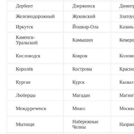
Дербент
Дзержинск
Димит
Железнодорожный
Жуковский
Златоу
Иркутск
Йошкар-Ола
Казань
Каменск-
Камышин
Кемер
Уральский
Кисловодск
Ковров
Колом
Королёв
Кострома
Красно
Курган
Курск
Кызыл
Люберцы
Магадан
Магни
Междуреченск
Миасс
Москв
Набережные
Мытищи
Назран
Челны