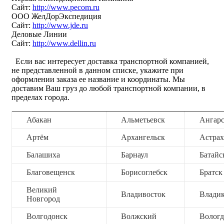
Сайт:
http://www.pecom.ru
ООО ЖелДорЭкспедиция
Сайт:
http://www.jde.ru
Деловые Линии
Сайт:
http://www.dellin.ru
Если вас интересует доставка транспортной компанией,
не представленной в данном списке, укажите при
оформлении заказа ее название и координаты. Мы
доставим Ваш груз до любой транспортной компании, в
пределах города.
Абакан
Альметьевск
Ангар
Артём
Архангельск
Астрах
Балашиха
Барнаул
Батайс
Благовещенск
Борисоглебск
Братск
Великий
Владивосток
Владик
Новгород
Волгодонск
Волжский
Вологд