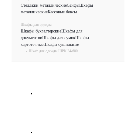
Стеллажи металлические
Сейфы
Шкафы
металлические
Кассовые боксы
-
Шкафы для одежды
Шкафы бухгалтерские
Шкафы для
документов
Шкафы для сумок
Шкафы
картотечные
Шкафы сушильные
-
Шкаф для одежды ШРК 24-600