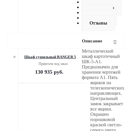
Описание
Как купить
Оплата
Доставка
Отзывы
Описание
Металлический
шкаф картотечный
Шкаф сушильный RANGER 5
ШК-5-А1.
Привезем под заказ
Предназначен для
130 935
руб.
хранения чертежей
формата А1. Пять
ящиков на
телескопических
направляющих.
Центральный
замок закрывает
все ящики.
Окрашен
порошковой
краской светло-
серого цвета.