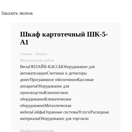
Заказать звонок
Шкаф картотечный ШК-5-
А1
Главная
-
Каталог
-
Металлическая мебель
Весы
ОНЛАЙН-КАССЫ
Оборудование для
автоматизации
Счетчики и детекторы
денег
Программное обеспечение
Кассовые
аппараты
Оборудование для
производства
Клининговое
оборудование
Климатическое
оборудование
Металлическая
мебель
Сейфы
Охранные системы
Услуги
Расходные
материалы
Оборудование для торговли
-
Шкафы металлические