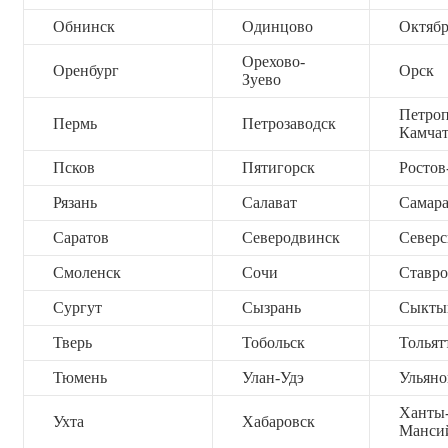
Обнинск
Одинцово
Октяб
Орехово-
Оренбург
Орск
Зуево
Петроп
Пермь
Петрозаводск
Камча
Псков
Пятигорск
Ростов
Рязань
Салават
Самар
Саратов
Северодвинск
Северс
Смоленск
Сочи
Ставро
Сургут
Сызрань
Сыкты
Тверь
Тобольск
Тольят
Тюмень
Улан-Удэ
Ульяно
Ханты
Ухта
Хабаровск
Манси