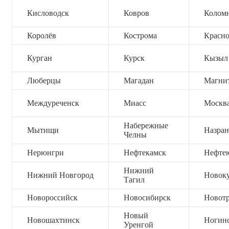
Кисловодск
Ковров
Колом
Королёв
Кострома
Красно
Курган
Курск
Кызыл
Люберцы
Магадан
Магни
Междуреченск
Миасс
Москв
Набережные
Мытищи
Назран
Челны
Нерюнгри
Нефтекамск
Нефте
Нижний
Нижний Новгород
Новок
Тагил
Новороссийск
Новосибирск
Новот
Новый
Новошахтинск
Ногин
Уренгой