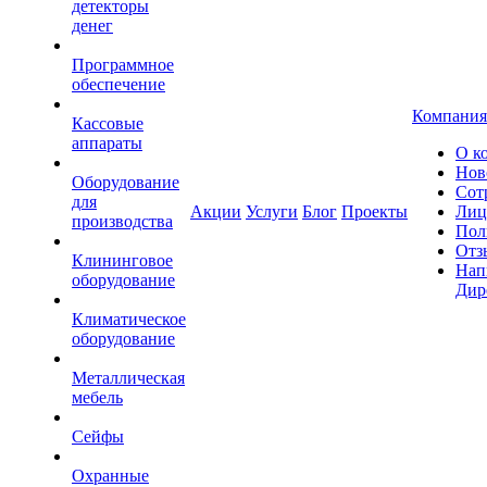
детекторы
денег
Программное
обеспечение
Компания
Кассовые
аппараты
О к
Нов
Оборудование
Сот
для
Акции
Услуги
Блог
Проекты
Лиц
производства
Пол
Отз
Клининговое
Нап
оборудование
Дир
Климатическое
оборудование
Металлическая
мебель
Сейфы
Охранные