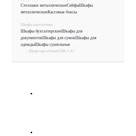
Стеллажи металлические
Сейфы
Шкафы
металлические
Кассовые боксы
-
Шкафы картотечные
Шкафы бухгалтерские
Шкафы для
документов
Шкафы для сумок
Шкафы для
одежды
Шкафы сушильные
-
Шкаф картотечный ШК-5-А1