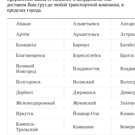
доставим Ваш груз до любой транспортной компании, в
пределах города.
Абакан
Альметьевск
Ангар
Артём
Архангельск
Астрах
Балашиха
Барнаул
Батайс
Благовещенск
Борисоглебск
Братск
Великий
Владивосток
Владик
Новгород
Волгодонск
Волжский
Вологд
Дербент
Дзержинск
Димит
Железнодорожный
Жуковский
Златоу
Иркутск
Йошкар-Ола
Казань
Каменск-
Камышин
Кемер
Уральский