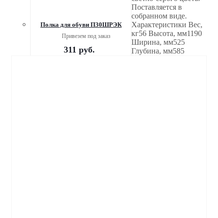
Поставляется в
собранном виде.
Характеристики Вес,
Полка для обуви П30ШРЭК
кг56 Высота, мм1190
Привезем под заказ
Ширина, мм525
311
руб.
Глубина, мм585
Стеллаж металлический сборный (основаная секция).
нагрузка на полку до 125 кг
Привезем под заказ
от
8 123 руб.