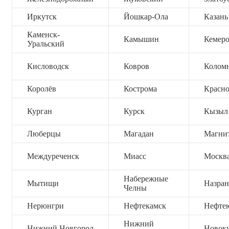
Иркутск
Йошкар-Ола
Казань
Каменск-
Камышин
Кемер
Уральский
Кисловодск
Ковров
Колом
Королёв
Кострома
Красно
Курган
Курск
Кызыл
Люберцы
Магадан
Магни
Междуреченск
Миасс
Москв
Набережные
Мытищи
Назран
Челны
Нерюнгри
Нефтекамск
Нефте
Нижний
Нижний Новгород
Новок