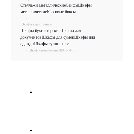
Стеллажи металлические
Сейфы
Шкафы
металлические
Кассовые боксы
-
Шкафы картотечные
Шкафы бухгалтерские
Шкафы для
документов
Шкафы для сумок
Шкафы для
одежды
Шкафы сушильные
-
Шкаф картотечный ШК-6(A6)