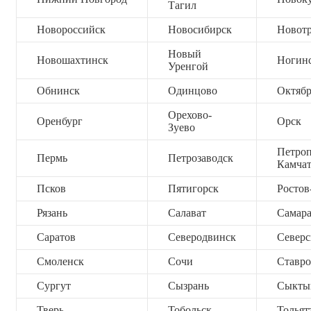
Тагил
Новороссийск
Новосибирск
Новот
Новый
Новошахтинск
Ногин
Уренгой
Обнинск
Одинцово
Октяб
Орехово-
Оренбург
Орск
Зуево
Петроп
Пермь
Петрозаводск
Камча
Псков
Пятигорск
Ростов
Рязань
Салават
Самар
Саратов
Северодвинск
Северс
Смоленск
Сочи
Ставро
Сургут
Сызрань
Сыкты
Тверь
Тобольск
Тольят