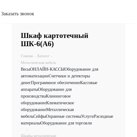
Заказать звонок
Шкаф картотечный
ШК-6(A6)
Главная
-
Каталог
-
Металлическая мебель
Весы
ОНЛАЙН-КАССЫ
Оборудование для
автоматизации
Счетчики и детекторы
денег
Программное обеспечение
Кассовые
аппараты
Оборудование для
производства
Клининговое
оборудование
Климатическое
оборудование
Металлическая
мебель
Сейфы
Охранные системы
Услуги
Расходные
материалы
Оборудование для торговли
-
Шкафы металлические