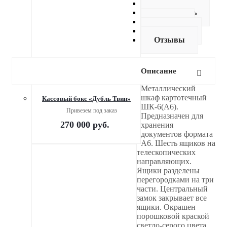
Описание
Как купить
Оплата
Доставка
Отзывы
Описание
Металлический
шкаф картотечный
Кассовый бокс «Дубль Твин»
ШК-6(A6).
Привезем под заказ
Предназначен для
270 000
руб.
хранения
документов формата
А6. Шесть ящиков на
телескопических
направляющих.
Ящики разделены
перегородками на три
части. Центральный
замок закрывает все
ящики. Окрашен
порошковой краской
светло-серого цвета.