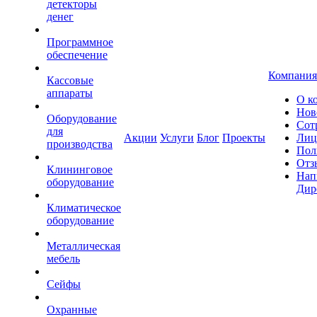
детекторы
денег
Программное
обеспечение
Компания
Кассовые
аппараты
О к
Нов
Оборудование
Сот
для
Акции
Услуги
Блог
Проекты
Лиц
производства
Пол
Отз
Клининговое
Нап
оборудование
Дир
Климатическое
оборудование
Металлическая
мебель
Сейфы
Охранные