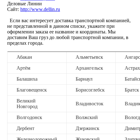
Деловые Линии
Сайт:
http://www.dellin.ru
Если вас интересует доставка транспортной компанией,
не представленной в данном списке, укажите при
оформлении заказа ее название и координаты. Мы
доставим Ваш груз до любой транспортной компании, в
пределах города.
Абакан
Альметьевск
Ангар
Артём
Архангельск
Астрах
Балашиха
Барнаул
Батайс
Благовещенск
Борисоглебск
Братск
Великий
Владивосток
Владик
Новгород
Волгодонск
Волжский
Вологд
Дербент
Дзержинск
Димит
Железнодорожный
Жуковский
Златоу