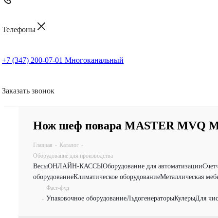
Телефоны
+7 (347) 200-07-01
Многоканальный
Заказать звонок
Нож шеф повара MASTER MVQ M
Главная
-
Каталог
-
Оборудование для производства
Весы
ОНЛАЙН-КАССЫ
Оборудование для автоматизации
Счет
оборудование
Климатическое оборудование
Металлическая меб
Фаст-фуд
Упаковочное оборудование
Льдогенераторы
Кулеры
Для чи
-