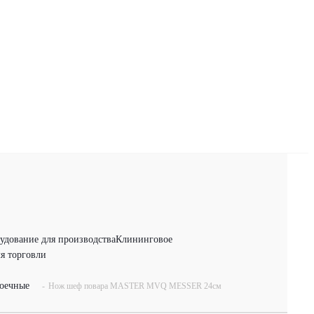
удование для производства
Клининговое
я торговли
оечные
-
Нож шеф повара MASTER MVQ MESSER 24см