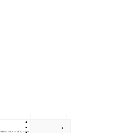
Описание
Как купить
розничных магазинах.
Оплата