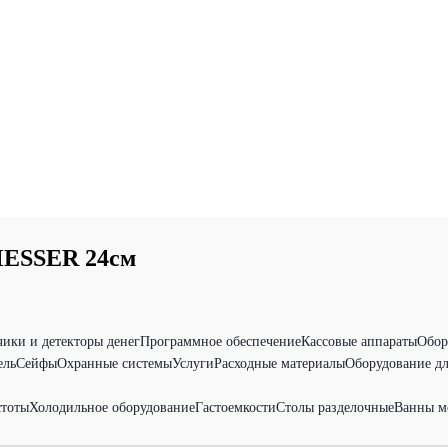
ESSER 24см
чики и детекторы денег
Программное обеспечение
Кассовые аппараты
Обор
ель
Сейфы
Охранные системы
Услуги
Расходные материалы
Оборудование дл
стоты
Холодильное оборудование
Гастоемкости
Столы разделочные
Ванны м