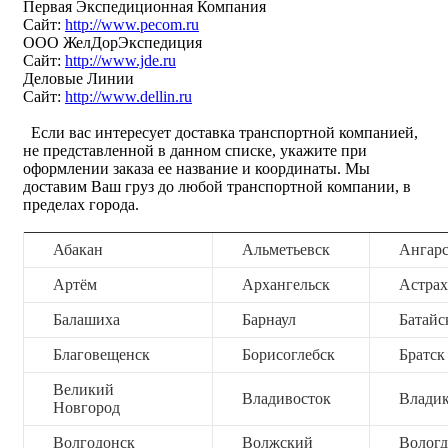
Первая Экспедиционная Компания
Сайт:
http://www.pecom.ru
ООО ЖелДорЭкспедиция
Сайт:
http://www.jde.ru
Деловые Линии
Сайт:
http://www.dellin.ru
Если вас интересует доставка транспортной компанией,
не представленной в данном списке, укажите при
оформлении заказа ее название и координаты. Мы
доставим Ваш груз до любой транспортной компании, в
пределах города.
Абакан
Альметьевск
Ангар
Артём
Архангельск
Астрах
Балашиха
Барнаул
Батайс
Благовещенск
Борисоглебск
Братск
Великий
Владивосток
Владик
Новгород
Волгодонск
Волжский
Вологд