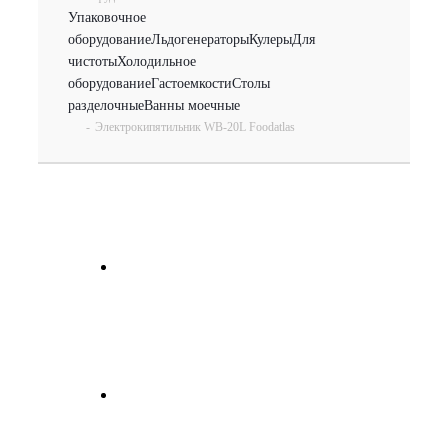
Упаковочное
оборудование
Льдогенераторы
Кулеры
Для
чистоты
Холодильное
оборудование
Гастоемкости
Столы
разделочные
Ванны моечные
-
Электрокипятильник WB-20L Foodatlas