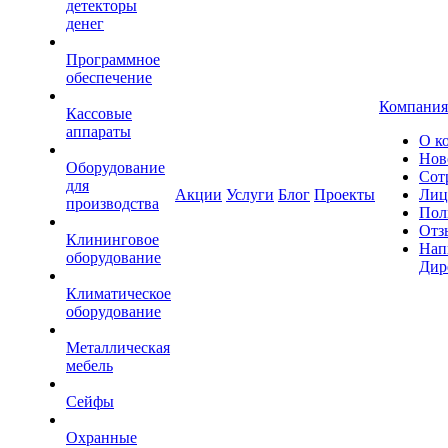
детекторы
денег
Программное
обеспечение
Компания
Кассовые
аппараты
О к
Нов
Оборудование
Сот
для
Акции
Услуги
Блог
Проекты
Лиц
производства
Пол
Отз
Клининговое
Нап
оборудование
Дир
Климатическое
оборудование
Металлическая
мебель
Сейфы
Охранные