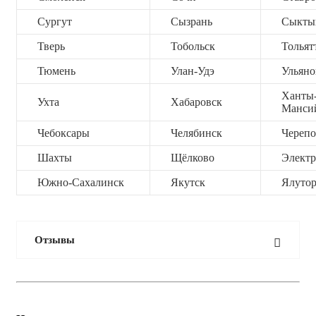
Сургут
Сызрань
Сыкты
Тверь
Тобольск
Тольят
Тюмень
Улан-Удэ
Ульяно
Ханты
Ухта
Хабаровск
Манси
Чебоксары
Челябинск
Черепо
Шахты
Щёлково
Электр
Южно-Сахалинск
Якутск
Ялутор
Отзывы