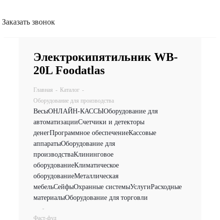
Заказать звонок
Электрокипятильник WB-
20L Foodatlas
Главная
-
Каталог
-
Оборудование для производства
Весы
ОНЛАЙН-КАССЫ
Оборудование для
автоматизации
Счетчики и детекторы
денег
Программное обеспечение
Кассовые
аппараты
Оборудование для
производства
Клининговое
оборудование
Климатическое
оборудование
Металлическая
мебель
Сейфы
Охранные системы
Услуги
Расходные
материалы
Оборудование для торговли
-
Фаст-фуд