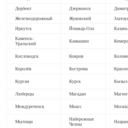
Дербент
Дзержинск
Димит
Железнодорожный
Жуковский
Златоу
Иркутск
Йошкар-Ола
Казань
Каменск-
Камышин
Кемер
Уральский
Кисловодск
Ковров
Колом
Королёв
Кострома
Красно
Курган
Курск
Кызыл
Люберцы
Магадан
Магни
Междуреченск
Миасс
Москв
Набережные
Мытищи
Назран
Челны