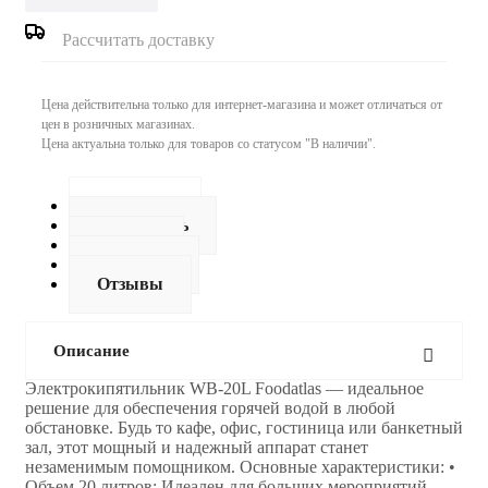
Рассчитать доставку
Цена действительна только для интернет-магазина и может отличаться от
цен в розничных магазинах.
Цена актуальна только для товаров со статусом "В наличии".
Описание
Как купить
Оплата
Доставка
Отзывы
Описание
Электрокипятильник WB-20L Foodatlas — идеальное
решение для обеспечения горячей водой в любой
обстановке. Будь то кафе, офис, гостиница или банкетный
зал, этот мощный и надежный аппарат станет
незаменимым помощником. Основные характеристики: •
Объем 20 литров: Идеален для больших мероприятий,