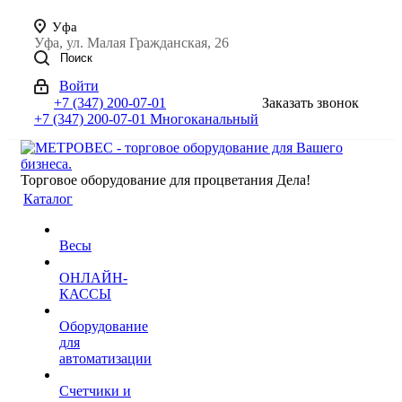
Уфа
Уфа, ул. Малая Гражданская, 26
Поиск
Войти
+7 (347) 200-07-01
Заказать звонок
+7 (347) 200-07-01
Многоканальный
Торговое оборудование для процветания Дела!
Каталог
Весы
ОНЛАЙН-
КАССЫ
Оборудование
для
автоматизации
Счетчики и