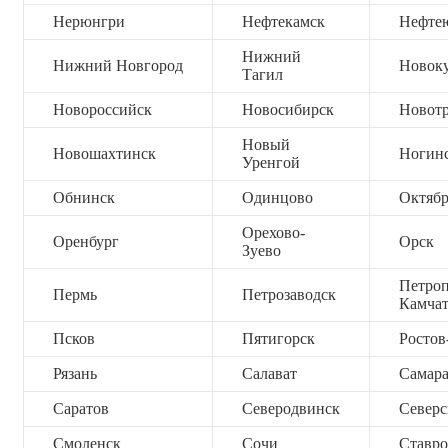
Нерюнгри
Нефтекамск
Нефте
Нижний
Нижний Новгород
Новок
Тагил
Новороссийск
Новосибирск
Новот
Новый
Новошахтинск
Ногин
Уренгой
Обнинск
Одинцово
Октяб
Орехово-
Оренбург
Орск
Зуево
Петроп
Пермь
Петрозаводск
Камча
Псков
Пятигорск
Ростов
Рязань
Салават
Самар
Саратов
Северодвинск
Северс
Смоленск
Сочи
Ставро