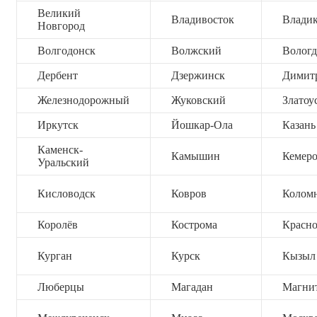
Великий
Владивосток
Владик
Новгород
Волгодонск
Волжский
Вологд
Дербент
Дзержинск
Димит
Железнодорожный
Жуковский
Златоу
Иркутск
Йошкар-Ола
Казань
Каменск-
Камышин
Кемер
Уральский
Кисловодск
Ковров
Колом
Королёв
Кострома
Красно
Курган
Курск
Кызыл
Люберцы
Магадан
Магни