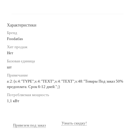
Характеристики
Бренд
Foodatlas
Хит продаж
Нет
Базовая единица
шт
Примечание
a:2:{s:4:"TYPE";s:4:"TEXT";s:4:"TEXT";s:48:"Товары Под заказ 50%
предоплата. Срок 6-12 дней.";}
Потребляемая мощность
1,1 кВт
Узнать скидку!
Привезем под заказ