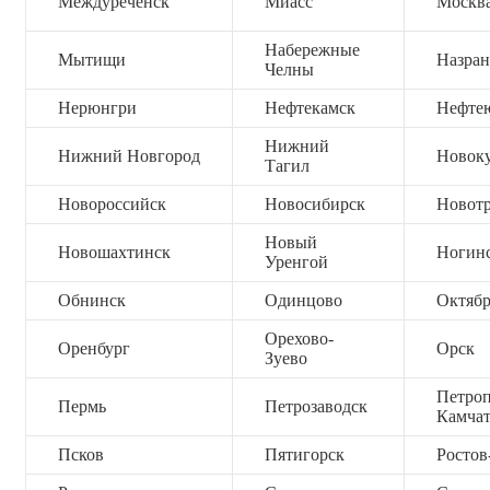
Междуреченск
Миасс
Москв
Набережные
Мытищи
Назран
Челны
Нерюнгри
Нефтекамск
Нефте
Нижний
Нижний Новгород
Новок
Тагил
Новороссийск
Новосибирск
Новот
Новый
Новошахтинск
Ногин
Уренгой
Обнинск
Одинцово
Октяб
Орехово-
Оренбург
Орск
Зуево
Петроп
Пермь
Петрозаводск
Камча
Псков
Пятигорск
Ростов