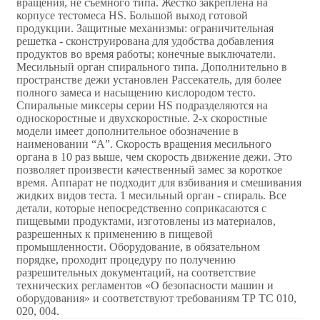
вращения, не съемного типа. Жестко закреплена на
корпусе тестомеса HS. Большой выход готовой
продукции. Защитные механизмы: ограничительная
решетка - сконструирована для удобства добавления
продуктов во время работы; конечные выключатели.
Месильный орган спирального типа. Дополнительно в
пространстве дежи установлен Рассекатель, для более
полного замеса и насыщению кислородом тесто.
Спиральные миксеры серии HS подразделяются на
односкоростные и двухскоростные. 2-х скоростные
модели имеет дополнительное обозначение в
наименовании “A”. Скорость вращения месильного
органа в 10 раз выше, чем скорость движение дежи. Это
позволяет произвести качественный замес за короткое
время. Аппарат не подходит для взбивания и смешивания
жидких видов теста. 1 месильный орган - спираль. Все
детали, которые непосредственно соприкасаются с
пищевыми продуктами, изготовлены из материалов,
разрешенных к применению в пищевой
промышленности. Оборудование, в обязательном
порядке, проходит процедуру по получению
разрешительных документаций, на соответствие
технических регламентов «О безопасности машин и
оборудования» и соответствуют требованиям ТР ТС 010,
020, 004.