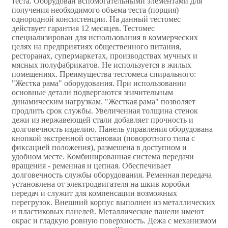
теста. Оборудован вспомогательными элементами для
получения необходимого объема теста (порция)
однородной консистенции. На данный тестомес
действует гарантия 12 месяцев. Тестомес
специализирован для использования в коммерческих
целях на предприятиях общественного питания,
ресторанах, супермаркетах, производствах мучных и
мясных полуфабрикатов. Не используется в жилых
помещениях. Преимущества тестомеса спирального:
"Жестка рама" оборудования. При использовании
основные детали подвергаются значительным
динамическим нагрузкам. "Жесткая рама" позволяет
продлить срок службы. Увеличенная толщина стенок
дежи из нержавеющей стали добавляет прочность и
долговечность изделию. Панель управления оборудована
кнопкой экстренной остановки (поворотного типа с
фиксацией положения), размешена в доступном и
удобном месте. Комбинированная система передачи
вращения - ременная и цепная. Обеспечивает
долговечность службы оборудования. Ременная передача
установлена от электродвигателя на шкив коробки
передач и служит для компенсации возможных
перегрузок. Внешний корпус выполнен из металлических
и пластиковых панелей. Металлические панели имеют
окрас и гладкую ровную поверхность. Дежа с механизмом