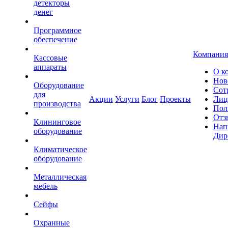
детекторы
денег
Программное
обеспечение
Компания
Кассовые
аппараты
О к
Нов
Оборудование
Сот
для
Акции
Услуги
Блог
Проекты
Лиц
производства
Пол
Отз
Клининговое
Нап
оборудование
Дир
Климатическое
оборудование
Металлическая
мебель
Сейфы
Охранные