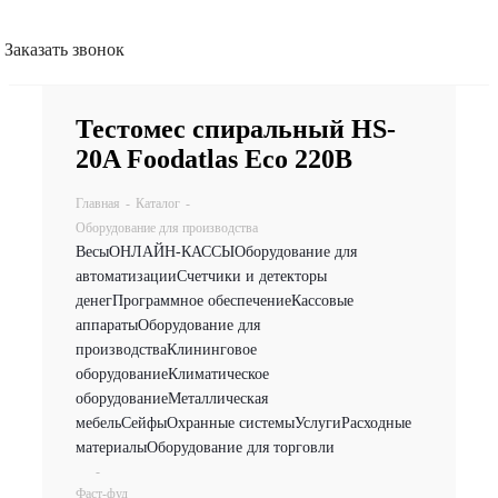
Заказать звонок
Тестомес спиральный HS-
20A Foodatlas Eco 220В
Главная
-
Каталог
-
Оборудование для производства
Весы
ОНЛАЙН-КАССЫ
Оборудование для
автоматизации
Счетчики и детекторы
денег
Программное обеспечение
Кассовые
аппараты
Оборудование для
производства
Клининговое
оборудование
Климатическое
оборудование
Металлическая
мебель
Сейфы
Охранные системы
Услуги
Расходные
материалы
Оборудование для торговли
-
Фаст-фуд