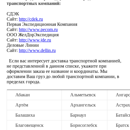
транспортных компаний:
СДЭК
Сайт:
http://cdek.ru
Первая Экспедиционная Компания
Сайт:
http://www.pecom.ru
ООО ЖелДорЭкспедиция
Сайт:
http://www.jde.ru
Деловые Линии
Сайт:
http://www.dellin.ru
Если вас интересует доставка транспортной компанией,
не представленной в данном списке, укажите при
оформлении заказа ее название и координаты. Мы
доставим Ваш груз до любой транспортной компании, в
пределах города.
Абакан
Альметьевск
Ангар
Артём
Архангельск
Астрах
Балашиха
Барнаул
Батайс
Благовещенск
Борисоглебск
Братск