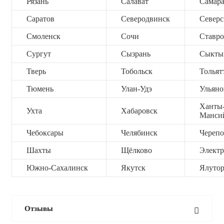
Рязань
Салават
Самар
Саратов
Северодвинск
Северс
Смоленск
Сочи
Ставро
Сургут
Сызрань
Сыкты
Тверь
Тобольск
Тольят
Тюмень
Улан-Удэ
Ульяно
Ханты
Ухта
Хабаровск
Манси
Чебоксары
Челябинск
Черепо
Шахты
Щёлково
Электр
Южно-Сахалинск
Якутск
Ялутор
Отзывы