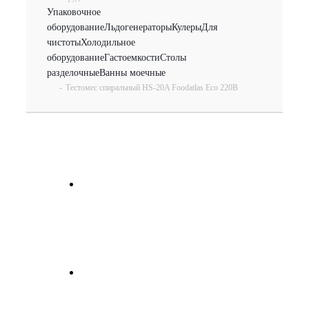
Упаковочное
оборудование
Льдогенераторы
Кулеры
Для
чистоты
Холодильное
оборудование
Гастоемкости
Столы
разделочные
Ванны моечные
-
Тестомес спиральный HS-20A Foodatlas Eco 220В