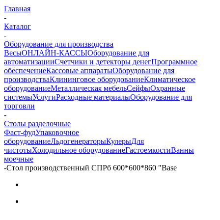
Главная
-
Каталог
-
Оборудование для производства
Весы
ОНЛАЙН-КАССЫ
Оборудование для
автоматизации
Счетчики и детекторы денег
Программное
обеспечение
Кассовые аппараты
Оборудование для
производства
Клининговое оборудование
Климатическое
оборудование
Металлическая мебель
Сейфы
Охранные
системы
Услуги
Расходные материалы
Оборудование для
торговли
-
Столы разделочные
Фаст-фуд
Упаковочное
оборудование
Льдогенераторы
Кулеры
Для
чистоты
Холодильное оборудование
Гастоемкости
Ванны
моечные
-
Стол производственный СПРб 600*600*860 "Base