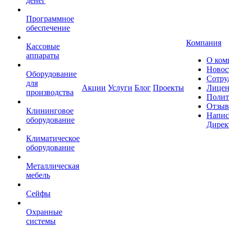
денег
Программное
обеспечение
Компания
Кассовые
аппараты
О ком
Новос
Оборудование
Сотру
для
Акции
Услуги
Блог
Проекты
Лицен
производства
Полит
Отзы
Клининговое
Напис
оборудование
Дирек
Климатическое
оборудование
Металлическая
мебель
Сейфы
Охранные
системы