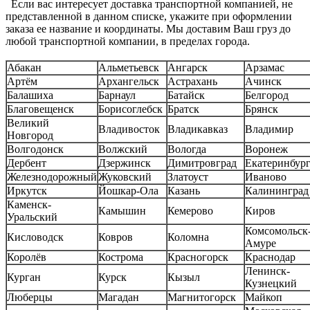
Если вас интересует доставка транспортной компанией, не
представленной в данном списке, укажите при оформлении
заказа ее название и координаты. Мы доставим Ваш груз до
любой транспортной компании, в пределах города.
Абакан
Альметьевск
Ангарск
Арзамас
Артём
Архангельск
Астрахань
Ачинск
Балашиха
Барнаул
Батайск
Белгород
Благовещенск
Борисоглебск
Братск
Брянск
Великий
Владивосток
Владикавказ
Владимир
Новгород
Волгодонск
Волжский
Вологда
Воронеж
Дербент
Дзержинск
Димитровград
Екатеринбур
Железнодорожный
Жуковский
Златоуст
Иваново
Иркутск
Йошкар-Ола
Казань
Калининград
Каменск-
Камышин
Кемерово
Киров
Уральский
Комсомольск-
Кисловодск
Ковров
Коломна
Амуре
Королёв
Кострома
Красногорск
Краснодар
Ленинск-
Курган
Курск
Кызыл
Кузнецкий
Люберцы
Магадан
Магнитогорск
Майкоп