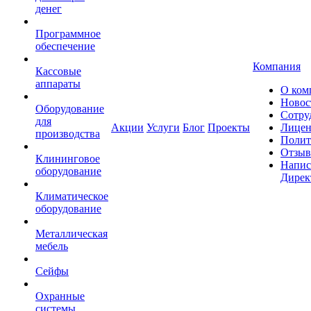
денег
Программное
обеспечение
Компания
Кассовые
аппараты
О ком
Новос
Оборудование
Сотру
для
Акции
Услуги
Блог
Проекты
Лицен
производства
Полит
Отзы
Клининговое
Напис
оборудование
Дирек
Климатическое
оборудование
Металлическая
мебель
Сейфы
Охранные
системы