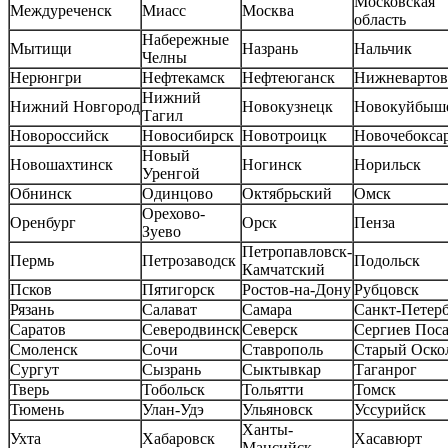
Московская
Междуреченск
Миасс
Москва
область
Набережные
Мытищи
Назрань
Нальчик
Челны
Нерюнгри
Нефтекамск
Нефтеюганск
Нижневартов
Нижний
Нижний Новгород
Новокузнецк
Новокуйбыш
Тагил
Новороссийск
Новосибирск
Новотроицк
Новочебокса
Новый
Новошахтинск
Ногинск
Норильск
Уренгой
Обнинск
Одинцово
Октябрьский
Омск
Орехово-
Оренбург
Орск
Пенза
Зуево
Петропавловск-
Пермь
Петрозаводск
Подольск
Камчатский
Псков
Пятигорск
Ростов-на-Дону
Рубцовск
Рязань
Салават
Самара
Санкт-Петер
Саратов
Северодвинск
Северск
Сергиев Пос
Смоленск
Сочи
Ставрополь
Старый Оско
Сургут
Сызрань
Сыктывкар
Таганрог
Тверь
Тобольск
Тольятти
Томск
Тюмень
Улан-Удэ
Ульяновск
Уссурийск
Ханты-
Ухта
Хабаровск
Хасавюрт
Мансийск