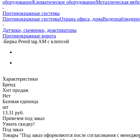
оборудование
Климатическое оборудование
Металлическая мебе
-
Противокражные системы
Противокражные системы
Охрана офиса, дома
Видеонаблюдени
-
Датчики, съемники, деактиваторы
Противокражные ворота
-
Бирка Pensil tag AM c клипсой
Характеристики
Бренд
Хит продаж
Нет
Базовая единица
шт
13.31
руб.
Привезем под заказ
Узнать скидку!
Под заказ
Товары "Под заказ оформляются после согласования с менедже