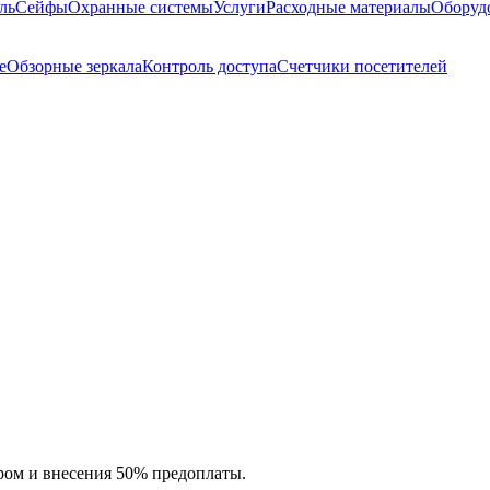
ль
Сейфы
Охранные системы
Услуги
Расходные материалы
Оборуд
е
Обзорные зеркала
Контроль доступа
Счетчики посетителей
ром и внесения 50% предоплаты.