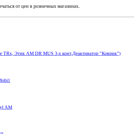
ичаться от цен в розничных магазинах.
ve TRx, Этик АМ DR MUS 3-х конт,Деактиватор "Коврик")
Mobi1
ryl АМ