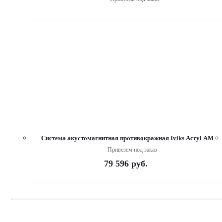
Система акустомагнитная противокражная Iviks Acryl АМ
Привезем под заказ
79 596
руб.