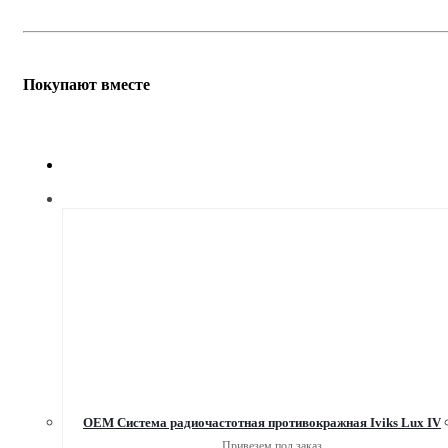
Покупают вместе
OEM Система радиочастотная противокражная Iviks Lux IV
Привезем под заказ