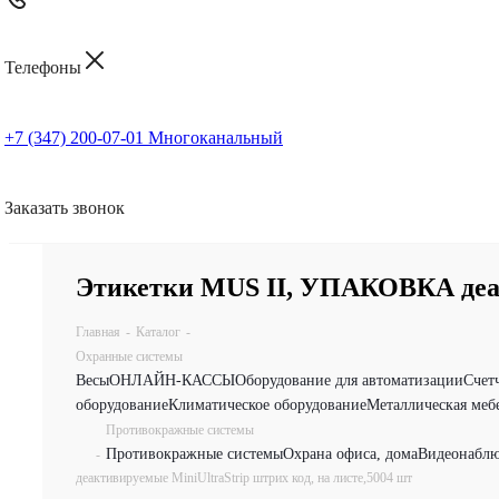
Телефоны
+7 (347) 200-07-01
Многоканальный
Заказать звонок
Этикетки MUS II, УПАКОВКА деакт
Главная
-
Каталог
-
Охранные системы
Весы
ОНЛАЙН-КАССЫ
Оборудование для автоматизации
Счет
оборудование
Климатическое оборудование
Металлическая меб
Противокражные системы
Противокражные системы
Охрана офиса, дома
Видеонаблю
-
деактивируемые MiniUltraStrip штрих код, на листе,5004 шт