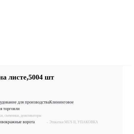
а листе,5004 шт
удование для производства
Клининговое
я торговли
ки, съемники, деактиваторы
ивокражные ворота
-
Этикетки MUS II, УПАКОВКА