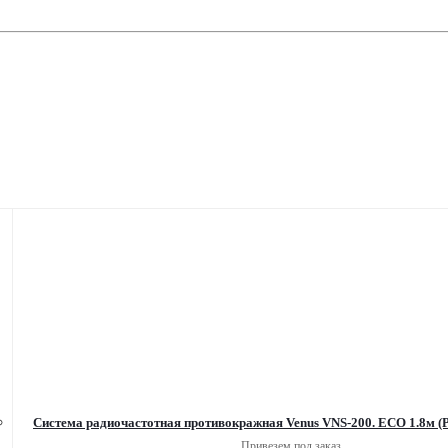
Система радиочастотная противокражная Venus VNS-20
Привезем под заказ