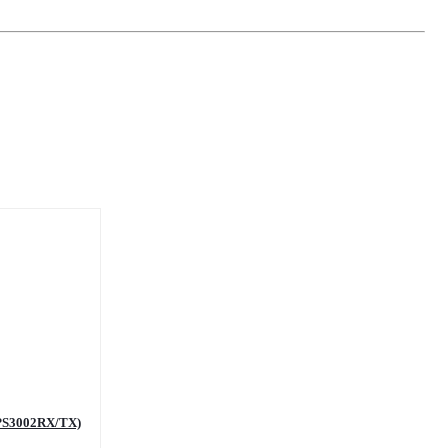
0. ECO 1.8м (PS3002RX/TX)