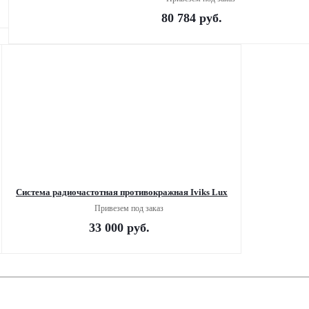
80 784
руб.
Система радиочастотная противокражная Iviks Lux
Привезем под заказ
33 000
руб.