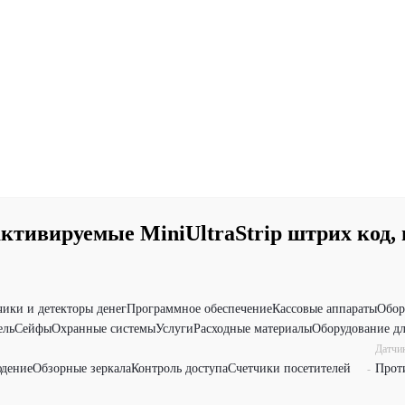
ивируемые MiniUltraStrip штрих код, н
чики и детекторы денег
Программное обеспечение
Кассовые аппараты
Обор
ель
Сейфы
Охранные системы
Услуги
Расходные материалы
Оборудование дл
Датчи
дение
Обзорные зеркала
Контроль доступа
Счетчики посетителей
Прот
-