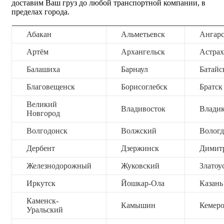
доставим Ваш груз до любой транспортной компании, в
пределах города.
Абакан
Альметьевск
Ангар
Артём
Архангельск
Астрах
Балашиха
Барнаул
Батайс
Благовещенск
Борисоглебск
Братск
Великий
Владивосток
Владик
Новгород
Волгодонск
Волжский
Вологд
Дербент
Дзержинск
Димит
Железнодорожный
Жуковский
Златоу
Иркутск
Йошкар-Ола
Казань
Каменск-
Камышин
Кемер
Уральский