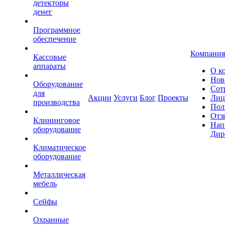
детекторы
денег
Программное
обеспечение
Компания
Кассовые
аппараты
О к
Нов
Оборудование
Сот
для
Акции
Услуги
Блог
Проекты
Лиц
производства
Пол
Отз
Клининговое
Нап
оборудование
Дир
Климатическое
оборудование
Металлическая
мебель
Сейфы
Охранные