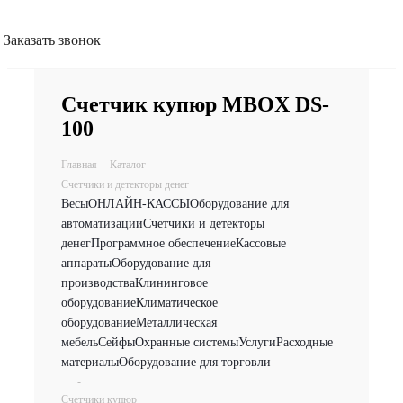
Заказать звонок
Счетчик купюр MBOX DS-
100
Главная
-
Каталог
-
Счетчики и детекторы денег
Весы
ОНЛАЙН-КАССЫ
Оборудование для
автоматизации
Счетчики и детекторы
денег
Программное обеспечение
Кассовые
аппараты
Оборудование для
производства
Клининговое
оборудование
Климатическое
оборудование
Металлическая
мебель
Сейфы
Охранные системы
Услуги
Расходные
материалы
Оборудование для торговли
-
Счетчики купюр