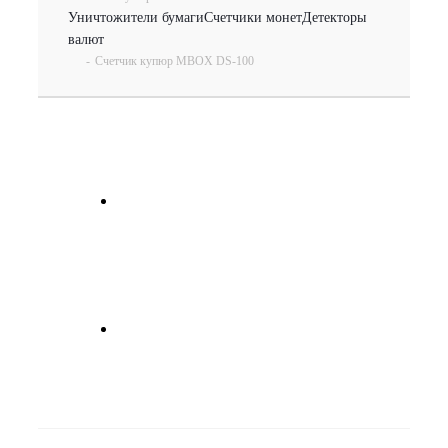
Уничтожители бумаги
Счетчики монет
Детекторы
валют
-
Счетчик купюр MBOX DS-100