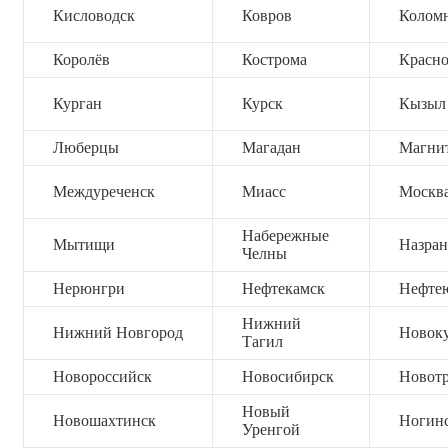
Кисловодск
Ковров
Колом
Королёв
Кострома
Красно
Курган
Курск
Кызыл
Люберцы
Магадан
Магни
Междуреченск
Миасс
Москв
Набережные
Мытищи
Назран
Челны
Нерюнгри
Нефтекамск
Нефте
Нижний
Нижний Новгород
Новок
Тагил
Новороссийск
Новосибирск
Новот
Новый
Новошахтинск
Ногин
Уренгой