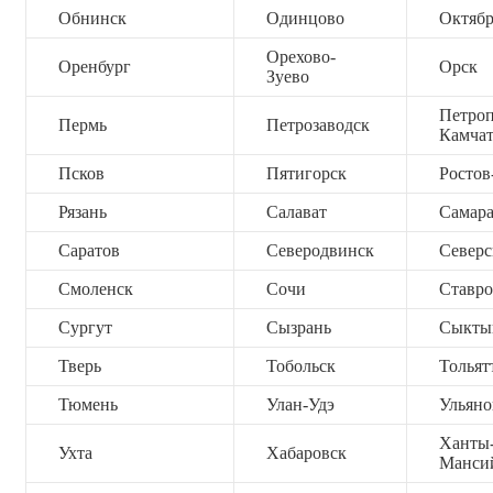
Обнинск
Одинцово
Октяб
Орехово-
Оренбург
Орск
Зуево
Петроп
Пермь
Петрозаводск
Камча
Псков
Пятигорск
Ростов
Рязань
Салават
Самар
Саратов
Северодвинск
Северс
Смоленск
Сочи
Ставро
Сургут
Сызрань
Сыкты
Тверь
Тобольск
Тольят
Тюмень
Улан-Удэ
Ульяно
Ханты
Ухта
Хабаровск
Манси