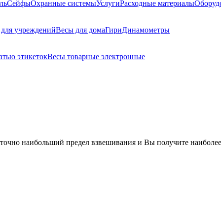
ль
Сейфы
Охранные системы
Услуги
Расходные материалы
Оборуд
 для учреждений
Весы для дома
Гири
Динамометры
атью этикеток
Весы товарные электронные
 точно наибольший предел взвешивания и Вы получите наиболее