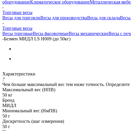
оборудование
Климатическое оборудование
Металлическая мебе
-
Торговые весы
Весы для торговли
Весы для производства
Весы для склада
Весы
-
Торговые весы
Весы торговые
Весы фасовочные
Весы механические
Весы с печ
-
Безмен МИДЛ LS Н009 (до 50кг)
Характеристики
?
Чем больше максимальный вес тем ниже точность. Определите
Максимальный вес (НПВ)
50 кг
Бренд
МИДЛ
Минимальный вес (НмПВ)
50 г
Дискретность (шаг измерения)
50 г